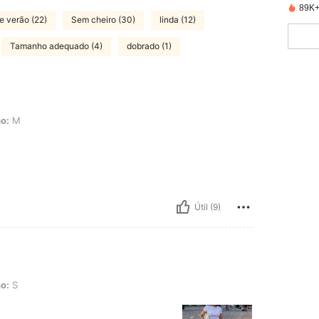
89K+
e verão (22)
Sem cheiro (30)
linda (12)
Tamanho adequado (4)
dobrado (1)
o:
M
Útil (9)
o:
S