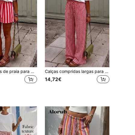
Calças casuais de praia para mulher, perna larga, em tecido às riscas azul e branco, calções casuais de verão frescos para férias na praia, vermelho
Calças compridas largas para mulher, estilo casual elegante, com cinto na cintura, padrão xadrez vermelho e bolsos, adequadas para férias, uso casual, praia, casa e escritório
14,72€