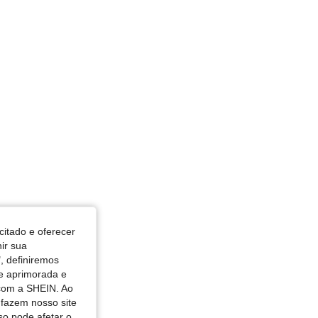
citado e oferecer
nir sua
, definiremos
de aprimorada e
 com a SHEIN. Ao
 fazem nosso site
so pode afetar o