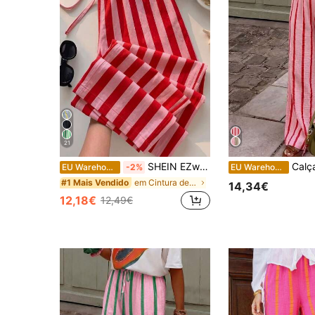
21
SHEIN EZwear Calças femininas casuais de perna reta com laço na cintura, calças compridas às riscas coloridas, estilo urbano, adequadas para deslocações diárias, encontros, festas, outono/inverno/primavera/verão, Natal, Ano Novo, Ação de Graças, festa, casamento, praia, cerimónia de graduação, moda, elegantes, casuais, passeios, encontros, compromissos, deslocações
Calças femininas boémias com riscas cor-de-rosa e perna larga, leves e fluidas, para praia, roupa de férias de verão, tamanho padrão 
EU Warehouse
-2%
EU Warehouse
em Cintura de saco de papel Calças Femininas
#1 Mais Vendido
14,34€
12,18€
12,49€