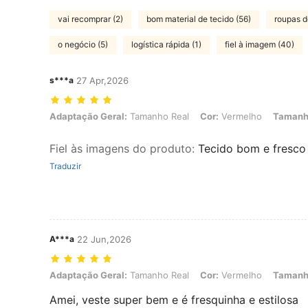
vai recomprar (2)
bom material de tecido (56)
roupas d
o negócio (5)
logística rápida (1)
fiel à imagem (40)
s***a
27 Apr,2026
Adaptação Geral: Tamanho Real, Cor: Vermelho, Tamanho: M
Adaptação Geral:
Tamanho Real
Cor:
Vermelho
Tamanh
Fiel às imagens do produto
:
Tecido bom e fresco
Traduzir
A***a
22 Jun,2026
Adaptação Geral: Tamanho Real, Cor: Vermelho, Tamanho: S
Adaptação Geral:
Tamanho Real
Cor:
Vermelho
Tamanh
Amei, veste super bem e é fresquinha e estilosa