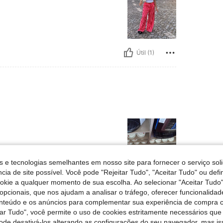
Útil (1)
s e tecnologias semelhantes em nosso site para fornecer o serviço soli
cia de site possível. Você pode "Rejeitar Tudo", "Aceitar Tudo" ou defi
Útil (1)
ookie a qualquer momento de sua escolha. Ao selecionar "Aceitar Tudo"
opcionais, que nos ajudam a analisar o tráfego, oferecer funcionalida
onteúdo e os anúncios para complementar sua experiência de compra
liações
tar Tudo", você permite o uso de cookies estritamente necessários que
pode desativá-los alterando as configurações do seu navegador, mas is