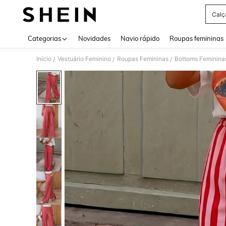
Calç
Use up 
Categorias
Novidades
Navio rápido
Roupas femininas
Início
Vestuário Feminino
Roupas Femininas
Bottoms Feminina
/
/
/