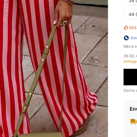
34 
44 
93%
Gui
Não é o
​36 (S)
entrega
Ganhe 
En