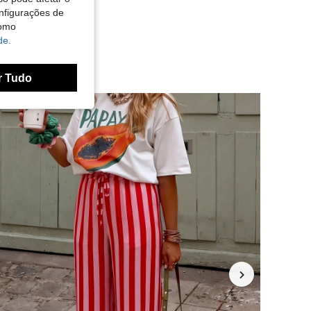
nfigurações de
como
de.
r Tudo