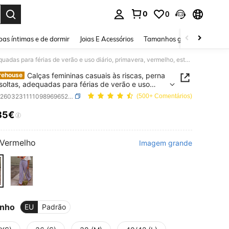
0
0
ar. Press Enter to select.
as íntimas e de dormir
Joias E Acessórios
Tamanhos grandes
Sapa
Calças femininas casuais às riscas, perna reta e soltas, adequadas para férias de verão e uso diário, primavera, vermelho, estéticas
Calças femininas casuais às riscas, perna
rehouse
 soltas, adequadas para férias de verão e uso
, primavera, vermelho, estéticas
SKU: sz260323111109896965212
(500+ Comentários)
85€
ICE AND AVAILABILITY
Vermelho
Imagem grande
nho
EU
Padrão