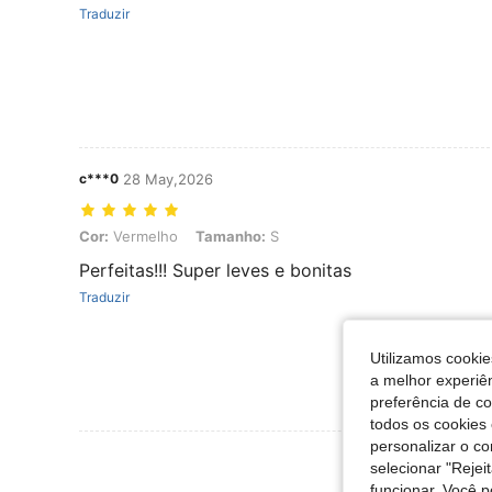
Traduzir
c***0
28 May,2026
Cor: Vermelho, Tamanho: S
Cor:
Vermelho
Tamanho:
S
Perfeitas!!! Super leves e bonitas
Traduzir
Utilizamos cookie
a melhor experiên
preferência de c
todos os cookies 
personalizar o c
Ver Mais Ava
selecionar "Rejei
funcionar. Você 