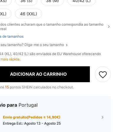
(XS)
36 (S)
38 (M)
40/42 (L)
(XL)
46 (XXL)
dos clientes acharam que o tamanho correspondia ao tamanho
real
a de tamanhos
 seu tamanho? Diga-me o seu tamanho
, 44 (XL), 40/42 (L) são enviados de EU Warehouse oferecendo
 mais rápida
.
ADICIONAR AO CARRINHO
até
15
pontos SHEIN calculados no checkout.
vio para
Portugal
Envio gratuito(Pedidos ≥ 14,90€)
Entrega Est.:
Agosto 13 - Agosto 25