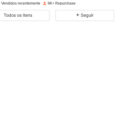
 Vendidos recentemente
9K+ Repurchase
4,58
41
3.9K
Todos os itens
Seguir
4,58
41
3.9K
4,58
41
3.9K
4,58
41
3.9K
4,58
41
3.9K
4,58
41
3.9K
4,58
41
3.9K