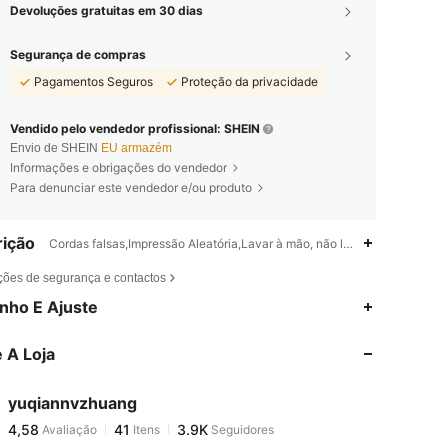
Devoluções gratuitas em 30 dias
Segurança de compras
Pagamentos Seguros
Proteção da privacidade
Vendido pelo vendedor profissional: SHEIN
Envio de SHEIN
EU armazém
Informações e obrigações do vendedor
Para denunciar este vendedor e/ou produto
ição
Cordas falsas,Impressão Aleatória,Lavar à mão, não lavar a seco
ções de segurança e contactos
4,58
41
3.9K
nho E Ajuste
 A Loja
4,58
41
3.9K
yuqiannvzhuang
4,58
41
3.9K
Avaliação
Itens
Seguidores
m***9
pago
1 dia atrás