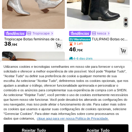
Tropiscape
kesca
4
Tropiscape Botas femininas de can
TULIPANO Botas ocid
EU Warehouse
6
38
o alto com salto bloco médio e deta
entais femininas
9 Left
Botas femininas de in
,19€
EU Warehouse
lhes metálicos, estilo cowboy ocide
46
22
verno, solado antiderrapante, cano
Botas de cano curto estilo cowboy,
,70€
,91€
-5%
24,26€
ntal com bordados, ideais para outo
alto, protegem os pés das intempéri
38
com bico fino e salto grosso, em ta
no/inverno, prateadas. Perfeitas pa
,28€
38,38€
es, estilo quente, robusto e elegant
manhos grandes, para a primavera/
4-6 dias úteis
Est. 3 dias úteis
ra o outono/inverno. Estilo cowboy,
e, disponíveis em cores neutras, ide
outono de 2024. Nova coleção plus
botas de cowboy, estilo Coachella
ais para atividades de inverno e ca
size com bordados, perfeitas para u
Utilizamos cookies e tecnologias semelhantes em nosso site para fornecer o serviço
Cottagecore, look de verão.
minhadas em superfícies escorrega
sar com suéter ou espartilho. Ideais
solicitado e oferecer a melhor experiência de site possível. Você pode "Rejeitar Tudo",
dias
para usar com suéteres e espartilho
"Aceitar Tudo" ou definir sua preferência de cookie a qualquer momento de sua
s. Perfeitas para o Coachella.
escolha. Ao selecionar "Aceitar Tudo", definiremos todos os cookies opcionais, que nos
ajudam a analisar o tráfego, oferecer funcionalidade aprimorada e personalizar o
conteúdo e os anúncios para complementar sua experiência de compra com a SHEIN.
Ao selecionar "Rejeitar Tudo", você permite o uso de cookies estritamente necessários
que fazem nosso site funcionar. Você pode desativá-los alterando as configurações do
seu navegador, mas isso pode afetar o funcionamento do site. Para saber mais sobre
os cookies que usamos e ajustar suas configurações de cookies opcionais, selecione
"Gerenciar Cookies". Para obter mais informações sobre como processamos os
dados que coletamos,
clique aqui para ver nossa Política de Privacidade.
Mostrar artigos semelhantes em stock
Veja tudo
Rejeitar Tudo
Aceitar Tudo
Desculpe, este produto está esgotado.
5