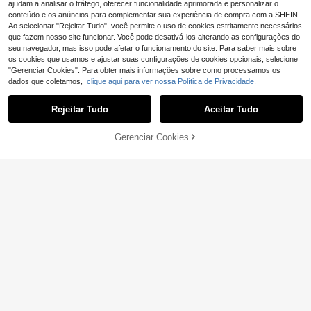
ajudam a analisar o tráfego, oferecer funcionalidade aprimorada e personalizar o
7
m, Roupa de Trabalho, Novidade de
conteúdo e os anúncios para complementar sua experiência de compra com a SHEIN.
Verão
#Bancadas de trabalho
Ao selecionar "Rejeitar Tudo", você permite o uso de cookies estritamente necessários
Conjunto de 2 peças
que fazem nosso site funcionar. Você pode desativá-los alterando as configurações do
EU Warehouse
Aloruh Casual Elegante com Blusa
seu navegador, mas isso pode afetar o funcionamento do site. Para saber mais sobre
14
,31€
de Manga Curta com Decote em V
os cookies que usamos e ajustar suas configurações de cookies opcionais, selecione
Profundo e Franzido, Blusa Solta e
"Gerenciar Cookies". Para obter mais informações sobre como processamos os
Calça Justa, Camiseta Feminina, C
dados que coletamos,
clique aqui para ver nossa Política de Privacidade.
Mostrar artigos semelhantes em stock
amiseta Versátil para a Primavera
Veja tudo
Rejeitar Tudo
Aceitar Tudo
Desculpe, este produto está esgotado.
Gerenciar Cookies
ESGOTADO
8
Blusa feminina casual
EU Warehouse
Pariaura
de verão com estampa dupla face e
4
Pariaura Blusa de Primavera/Verão
,88€
m estilo vintage, apresentando o de
18
estilo francês preta com renda, dec
14
sign 'Suco Puro do Brasil' em uma c
,49€
ote em V, cintura recortada, manga
amiseta oversized de manga curta
Dazy SPICE
curta e top peplum texturado
e gola redonda.
DAZY T-shirt feminina de cor lisa, p
lissada, corte slim, versátil, para us
13
,36€
o diário e viagens, de manga compr
ida
31
GlowEve 1pc camiset
EU Warehouse
a feminina casual cor sólida manga
12
,86€
curta