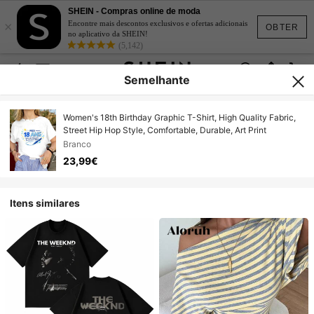
SHEIN - Compras online de moda
×
Encontre mais descontos exclusivos e ofertas adicionais
OBTER
no aplicativo da SHEIN!
(5,142)
Semelhante
Women's 18th Birthday Graphic T-Shirt, High Quality Fabric,
Street Hip Hop Style, Comfortable, Durable, Art Print
Branco
23,99€
Itens similares