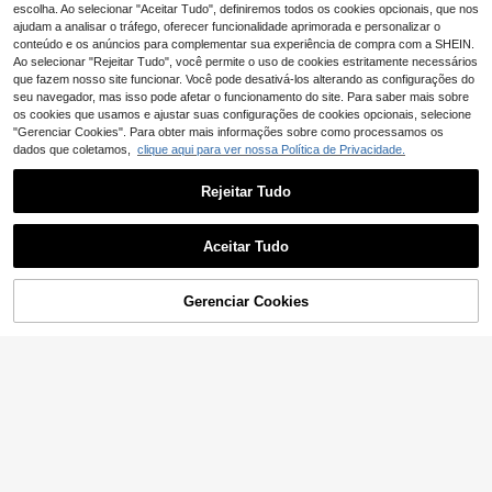
dequado para discoteca, festa, uso
e Chiffon Elegante Francês com De
escolha. Ao selecionar "Aceitar Tudo", definiremos todos os cookies opcionais, que nos
8
,41€
diário, festival de música e concert
cote em V, Contraste Preto & Branc
ajudam a analisar o tráfego, oferecer funcionalidade aprimorada e personalizar o
6
o, Y2K
o, Babados, Manga Curta, Corte Sli
conteúdo e os anúncios para complementar sua experiência de compra com a SHEIN.
m, Roupa de Trabalho, Novidade de
#Bancadas de trabalho
Ao selecionar "Rejeitar Tudo", você permite o uso de cookies estritamente necessários
Verão
Conjunto de 2 peças
que fazem nosso site funcionar. Você pode desativá-los alterando as configurações do
EU Warehouse
Aloruh Casual Elegante com Blusa
seu navegador, mas isso pode afetar o funcionamento do site. Para saber mais sobre
14
,31€
de Manga Curta com Decote em V
os cookies que usamos e ajustar suas configurações de cookies opcionais, selecione
Profundo e Franzido, Blusa Solta e
"Gerenciar Cookies". Para obter mais informações sobre como processamos os
Calça Justa, Camiseta Feminina, C
dados que coletamos,
clique aqui para ver nossa Política de Privacidade.
amiseta Versátil para a Primavera
Rejeitar Tudo
24
Mostrar artigos semelhantes em stock
SHEIN EZwear T-shirt
Veja tudo
EU Warehouse
feminina casual de verão para féria
8
Aceitar Tudo
,99€
s, minimalista básica, manga curta,
Desculpe, este produto está esgotado.
gola redonda, cintura ajustada, patc
hwork de renda, romântica, elegant
e, para encontros, praia, deslocaçõ
Gerenciar Cookies
ESGOTADO
es e férias
20
31
SHEIN Essnce Conjun
EU Warehouse
to de 4 camisetas femininas casuai
13
GlowEve 1pc camiset
EU Warehouse
,96€
s, lisas e com estampa de leopardo,
a feminina casual cor sólida manga
12
gola redonda, justas, sem costas e
,86€
curta
com recortes vazados, ideais para
o verão.
21
Breezaya
Breezaya Camiseta c
EU Warehouse
asual de verão de cor sólida, mang