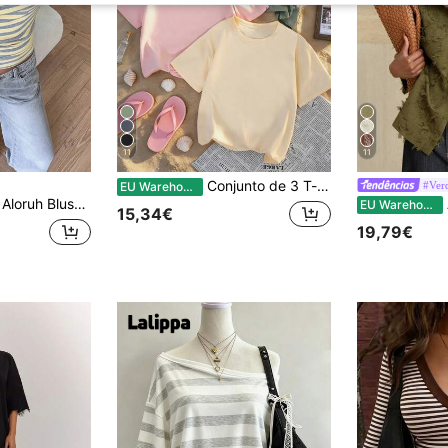
11
11
Conjunto de 3 T-shirts de Verão Novas Casuais de Gola Redonda e Manga Curta, Tops Versáteis e Elegantes para Uso Diário para Mulher, Estilo Descomplicado
#Ver
EU Warehouse
Aloruh Blusa básica minimalista com ombros assimétricos e modelagem solta, cintura marcada.
A
EU Warehouse
15,34€
19,79€