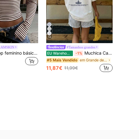
14
LAMSKIN
#Tamanhos grandes
GLAMSKIN Top feminino básico de verão/outono com riscas, acabamento contrastante, decote em V e manga comprida, casual para regresso às aulas/passeios/streetwear
Muchica Camiseta feminina oversized casual com estampa, gola redonda e manga curta, modelagem solta, ideal para o dia a dia, encontros, reuniões, outono/inverno/verão, Natal, Ano Novo, Dia de Ação de Graças, festas, casamentos, praia, formaturas, moda, elegância, casualidade, passeios, encontros românticos, reservas, deslocamentos, brilho, Dia dos Namorados, férias, estilo anos 2000 e outras ocasiões.
EU Warehouse
-1%
em Grande demais T-Shirts Mulher
#5 Mais Vendido
11,87€
11,99€