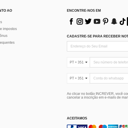
NTO AO
ENCONTRE-NOS EM
os
e impostos
bônus
CADASTRE-SE PARA RECEBER NOTÍ
requentes
PT + 351
PT + 351
Ao clicar no botão INCREVER, você c
cancelar a inscrição em e-mails de ma
ACEITAMOS