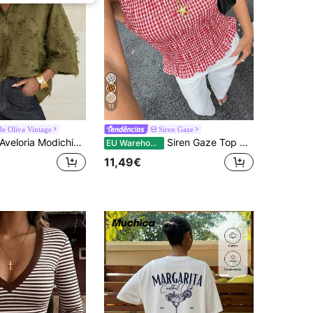
11
de Oliva Vintage
Siren Gaze
veloria Modichic Camisa casual verde oliva com manga 3/4, caimento relaxado, gola clássica, confortável de usar
Siren Gaze Top de alças feminino xadrez vermelho e branco, franzido, sem mangas, fofo, verão, xadrez , bainha com folhos, corpete franzido, gola redonda, xadrez, piquenique, férias
EU Warehouse
11,49€