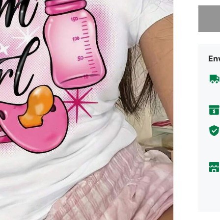
Desculp
En