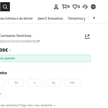
0
0
ar. Press Enter to select.
as íntimas e de dormir
Joias E Acessórios
Tamanhos grandes
Sapa
Camisetas femininas
z260423150221639956749
,39€
ICE AND AVAILABILITY
vio gratuito
nho
M
L
XL
XXL
L
 seu tamanho? Diga-me o seu tamanho