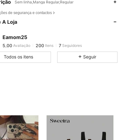
ição
Sem linha,Manga Regular,Regular
ções de segurança e contactos
 A Loja
Eamom25
5,00
200
7
Avaliação
Itens
Seguidores
g***i
seguiu
1 dia atrás
Todos os itens
Seguir