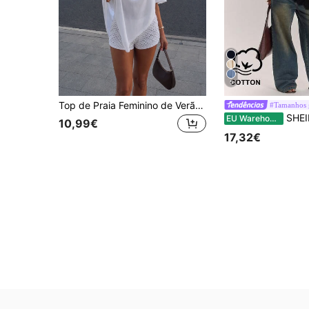
5
Top de Praia Feminino de Verão Elegante e Casual, Branco, Leve, em Malha, com Um Ombro Só e Bainha Assimétrica, Adequado para Festa, Férias na Praia e Passeios
#Tamanhos 
SHEIN BAE Camiseta feminina casual preta com detalhes em renda, barra assimétrica em renda e desig
EU Warehouse
10,99€
17,32€