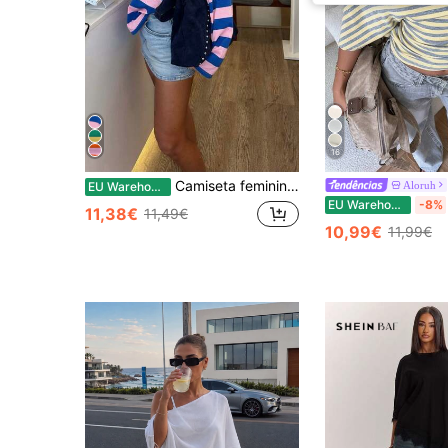
16
Camiseta feminina roxa com estampa listrada contrastante, estilo anos 2000, blusa casual folgada de manga comprida e gola redonda para primavera/verão.
Aloruh
EU Warehouse
EU Warehouse
-8%
11,38€
11,49€
10,99€
11,99€