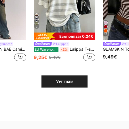
7
26
Economizar 0,24€
grandes
Lalippa
G
n liso. Ideal para uso diário, perfeita para a primavera/verão. Adequada para atividades sociais diurnas e noturnas, além de ser perfeita para o dia a dia na cidade. Camiseta preta com detalhes em renda, ideal para o verão.
Lalippa T-shirt feminina de gola redonda com estampa digital às riscas, estilo minimalista da moda, presente para amigos
EU Warehouse
-2%
9,49€
9,25€
9,49€
Ver mais