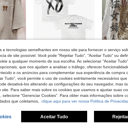
s e tecnologias semelhantes em nosso site para fornecer o serviço soli
26
cia de site possível. Você pode "Rejeitar Tudo", "Aceitar Tudo" ou defi
ookie a qualquer momento de sua escolha. Ao selecionar "Aceitar Tudo"
lista com estampa digital listrada e bordado de laço, gola redonda. Ideal para presentear amigas.
Camiseta unissex branca oversized da turnê After Hours Til Dawn do The Weekndd, produto com estampa dupla face, logo XO metálico grande, coração na frente, título da turnê e lista de cidades nas costas. Estilo streetwear pop.
S
EU Warehouse
-1%
EU Warehouse
opcionais, que nos ajudam a analisar o tráfego, oferecer funcionalida
#7 Mais Vendi
15,96€
16,17€
onteúdo e os anúncios para complementar sua experiência de compra
9,99€
tar Tudo", você permite o uso de cookies estritamente necessários que
pode desativá-los alterando as configurações do seu navegador, mas is
 site. Para saber mais sobre os cookies que usamos e ajustar suas co
s, selecione "Gerenciar Cookies". Para obter mais informações sobre 
dados que coletamos,
clique aqui para ver nossa Política de Privacida
okies
Aceitar Tudo
Rejeita