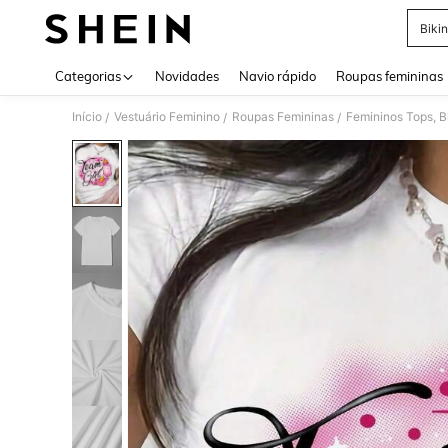
Bikin
Use up 
Categorias
Novidades
Navio rápido
Roupas femininas
Início
Vestuário Feminino
Roupas Femininas
Femininos Tops, B
/
/
/