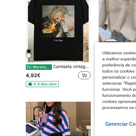
Utilizamos cookie
18
a melhor experiên
preferência de c
Camiseta vintage estilo anos 90 com estampa divertida de rosto de boneca, efeito lavado e confeccionada em tecido. Ideal para o verão.
Resyla Camiseta feminina moderna e minima
EU Warehouse
EU Warehouse
todos os cookies 
4,92€
9,99€
personalizar o c
selecionar "Rejei
4-6 dias úteis
funcionar. Você 
funcionamento do
cookies opcionai
processamos os 
Gerenciar Co