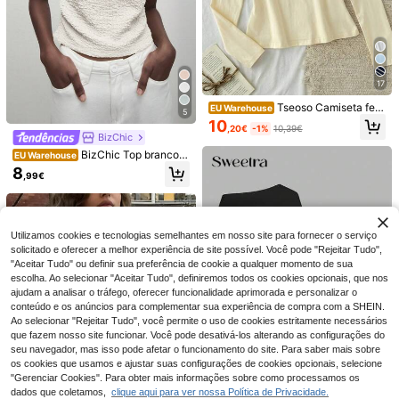
17
Tseoso Camiseta fem
EU Warehouse
5
inina New Apricot 95% algodão co
10
,20€
-1%
10,39€
m meio zíper, versátil para todas as
BizChic
estações.
BizChic Top branco f
EU Warehouse
T-shirt de manga curta rosa para m
eminino de primavera com mangas
ulher com estampado engraçado de
8
5
,99€
nos ombros, gola redonda, design fr
,19€
pato "What The" | Fundo às riscas v
Tseoso 95% algodão.
EU Warehouse
anzido, t-shirt em tecido texturizad
ermelhas e brancas | Estilo cartoon
Conjunto com 2 peças de top de fér
10
o com efeito bolha e rugas, elegant
brincalhão
,39€
10,49€
ias com estampa de triângulo, top c
e, minimalista, casual, para desloca
urto de verão com alças, preto e bra
ções, encontros, uso diário, férias,
nco, feminino, sexy, delicado, chiqu
Utilizamos cookies e tecnologias semelhantes em nosso site para fornecer o serviço
Dia da Independência, época de for
e. Pode ser usado em todas as esta
solicitado e oferecer a melhor experiência de site possível. Você pode "Rejeitar Tudo",
matura, festival de música, efeito e
ções, balada, festa, moda praia.
"Aceitar Tudo" ou definir sua preferência de cookie a qualquer momento de sua
magrecedor, elegante, versátil, de a
lta gama, verão, social, festa de féri
escolha. Ao selecionar "Aceitar Tudo", definiremos todos os cookies opcionais, que nos
as, saída, praia, escritório, vintage f
ajudam a analisar o tráfego, oferecer funcionalidade aprimorada e personalizar o
rancês, fresco
conteúdo e os anúncios para complementar sua experiência de compra com a SHEIN.
Ao selecionar "Rejeitar Tudo", você permite o uso de cookies estritamente necessários
que fazem nosso site funcionar. Você pode desativá-los alterando as configurações do
seu navegador, mas isso pode afetar o funcionamento do site. Para saber mais sobre
os cookies que usamos e ajustar suas configurações de cookies opcionais, selecione
"Gerenciar Cookies". Para obter mais informações sobre como processamos os
21
dados que coletamos,
clique aqui para ver nossa Política de Privacidade.
Mostrar artigos semelhantes em stock
Veja tudo