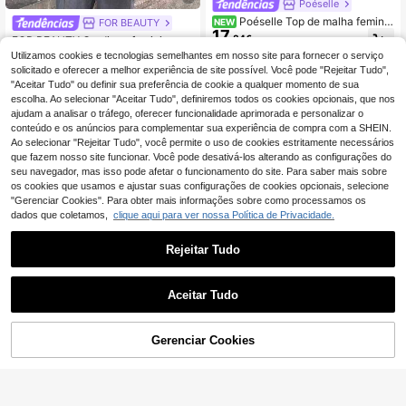
Poéselle
Poéselle Top de malha feminin
FOR BEAUTY
NEW
17
o com botões decorativos, estilo Na
,84€
FOR BEAUTY Cardigan feminino pa
poleon, para escritório, trabalho, saí
ra outono/inverno, castanho, mang
18 Left
Utilizamos cookies e tecnologias semelhantes em nosso site para fornecer o serviço
da, elegante e giro, outono/inverno
a comprida, corte slim, malha canel
18
solicitado e oferecer a melhor experiência de site possível. Você pode "Rejeitar Tudo",
,75€
ada, gola redonda, abotoado, bainh
"Aceitar Tudo" ou definir sua preferência de cookie a qualquer momento de sua
a peplum, estilo Y2K, casual, para f
escolha. Ao selecionar "Aceitar Tudo", definiremos todos os cookies opcionais, que nos
esta e saídas
ajudam a analisar o tráfego, oferecer funcionalidade aprimorada e personalizar o
conteúdo e os anúncios para complementar sua experiência de compra com a SHEIN.
Ao selecionar "Rejeitar Tudo", você permite o uso de cookies estritamente necessários
que fazem nosso site funcionar. Você pode desativá-los alterando as configurações do
seu navegador, mas isso pode afetar o funcionamento do site. Para saber mais sobre
os cookies que usamos e ajustar suas configurações de cookies opcionais, selecione
"Gerenciar Cookies". Para obter mais informações sobre como processamos os
dados que coletamos,
clique aqui para ver nossa Política de Privacidade.
Rejeitar Tudo
Aceitar Tudo
ADICIONAR AO
Gerenciar Cookies
EURMUSE
COMPRE AGORA
CARRINHO
EURMUSE Cardigan
EU Warehouse
23
Com Detalhe E Botão Especial Long
SHEIN Unity Cardigan
,53€
-14%
27,49€
EU Warehouse
o Detalhe+ 480
21
felpudo com botões e pérolas falsa
,33€
s, blusas de manga comprida