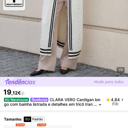
1/6
19
,12€
CLARA VERO Cardigan lon
4,84
EU Warehouse
go com bainha listrada e detalhes em tricô tran
(13)
çado com frente aberta
Tamanho
:
EU
Padrão
28 left
13 left