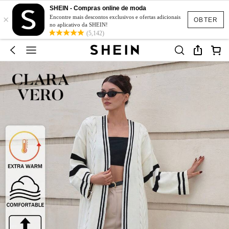
SHEIN - Compras online de moda
×
Encontre mais descontos exclusivos e ofertas adicionais
OBTER
no aplicativo da SHEIN!
(5,142)