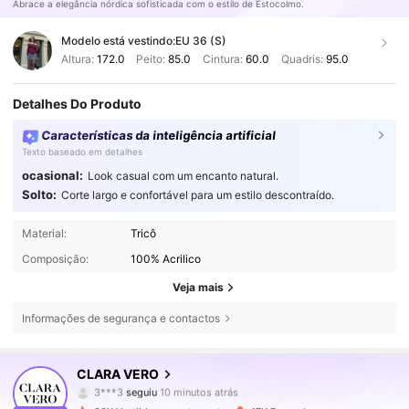
Abrace a elegância nórdica sofisticada com o estilo de Estocolmo.
Modelo está vestindo:
EU 36 (S)
Altura:
172.0
Peito:
85.0
Cintura:
60.0
Quadris:
95.0
Detalhes Do Produto
Características da inteligência artificial
Texto baseado em detalhes
ocasional:
Look casual com um encanto natural.
Solto:
Corte largo e confortável para um estilo descontraído.
Material:
Tricô
Composição:
100% Acrilico
Veja mais
Informações de segurança e contactos
62K Seguidores
4,71
CLARA VERO
3***3
seguiu
10 minutos atrás
b***1
está a navegar
62K Seguidores
4,71