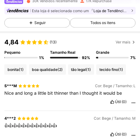
30K Vendidos recentemente
17K Repurchase
Esta loja é selecionada como um
「Loja de Tendências」
62K Seguidores
4,71
Seguir
Todos os itens
4,84
62K Seguidores
4,71
(13)
Ver mais
Pequeno
Tamanho Real
Grande
1%
92%
7%
62K Seguidores
4,71
bonita
(1)
boa qualidade
(2)
tão legal
(1)
tecido fino
(1)
62K Seguidores
4,71
S***M
Cor: Bege / Tamanho: L
Nice
and
long
a
little
bit
thinner
than
I
thought
it
would
be
Útil
(0)
62K Seguidores
4,71
4***2
Cor: Bege / Tamanho: M
62K Seguidores
👍👍👍👍👍👍👍👍👍👍👍👍
4,71
Útil
(0)