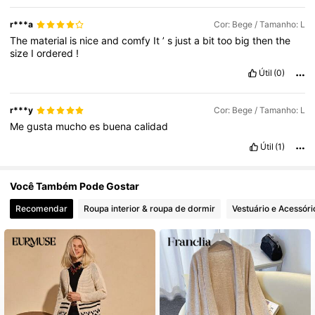
62K Seguidores
4,71
r***a
Cor: Bege / Tamanho: L
The
material
is
nice
and
comfy
It
’
s
just
a
bit
too
big
then
the
size
I
ordered
!
62K Seguidores
4,71
Útil
(0)
62K Seguidores
4,71
r***y
Cor: Bege / Tamanho: L
Me
gusta
mucho
es
buena
calidad
Útil
(1)
Você Também Pode Gostar
Recomendar
Roupa interior & roupa de dormir
Vestuário e Acessóri