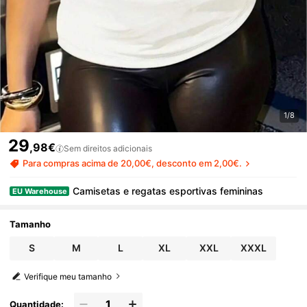
1/8
29
,98€
Sem direitos adicionais
Para compras acima de 20,00€, desconto em 2,00€.
Camisetas e regatas esportivas femininas
EU Warehouse
Tamanho
S
M
L
XL
XXL
XXXL
Verifique meu tamanho
Quantidade: