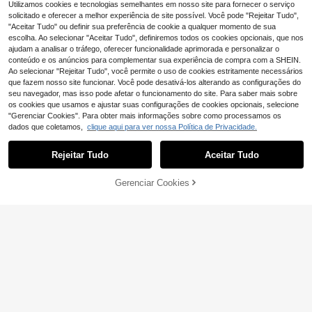
l, roupa de adepto, camisas casuais
Utilizamos cookies e tecnologias semelhantes em nosso site para fornecer o serviço
desportivas
solicitado e oferecer a melhor experiência de site possível. Você pode "Rejeitar Tudo",
"Aceitar Tudo" ou definir sua preferência de cookie a qualquer momento de sua
escolha. Ao selecionar "Aceitar Tudo", definiremos todos os cookies opcionais, que nos
ajudam a analisar o tráfego, oferecer funcionalidade aprimorada e personalizar o
conteúdo e os anúncios para complementar sua experiência de compra com a SHEIN.
Ao selecionar "Rejeitar Tudo", você permite o uso de cookies estritamente necessários
que fazem nosso site funcionar. Você pode desativá-los alterando as configurações do
seu navegador, mas isso pode afetar o funcionamento do site. Para saber mais sobre
os cookies que usamos e ajustar suas configurações de cookies opcionais, selecione
"Gerenciar Cookies". Para obter mais informações sobre como processamos os
dados que coletamos,
clique aqui para ver nossa Política de Privacidade.
Rejeitar Tudo
Aceitar Tudo
ADICIONAR AO
Gerenciar Cookies
COMPRE AGORA
8
9
CARRINHO
Velisys Velisys Top Es
Powerista
EU Warehouse
portivo Racerback de Cor Sólida, V
18
Powerista Camiseta e
EU Warehouse
,22€
-4%
18,99€
erão
sportiva estampada minimalista se
10
,39€
m mangas com decote redondo, ca
sual para uso diário