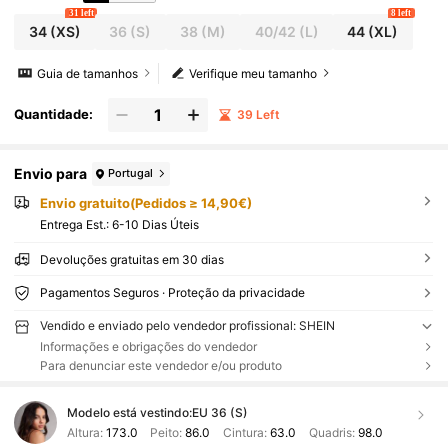
31 left
8 left
34
(XS)
36
(S)
38
(M)
40/42
(L)
44
(XL)
Guia de tamanhos
Verifique meu tamanho
Quantidade:
39 Left
Envio para
Portugal
Envio gratuito(Pedidos ≥ 14,90€)
Entrega Est.:
6-10 Dias Úteis
Devoluções gratuitas em 30 dias
Pagamentos Seguros · Proteção da privacidade
Vendido e enviado pelo vendedor profissional: SHEIN
Informações e obrigações do vendedor
Para denunciar este vendedor e/ou produto
Modelo está vestindo:
EU 36 (S)
Altura:
173.0
Peito:
86.0
Cintura:
63.0
Quadris:
98.0