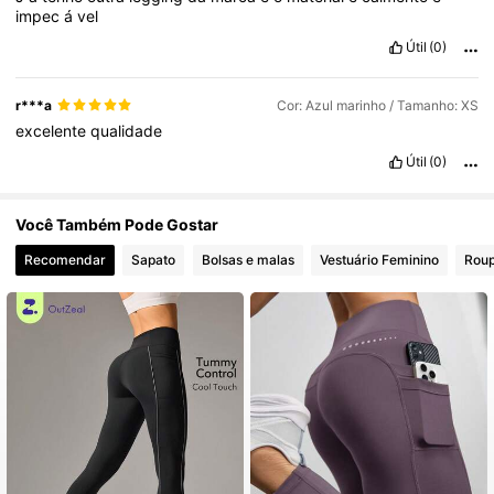
impec
á
vel
Útil
(0)
r***a
Cor: Azul marinho / Tamanho: XS
excelente
qualidade
Útil
(0)
Você Também Pode Gostar
Recomendar
Sapato
Bolsas e malas
Vestuário Feminino
Roup