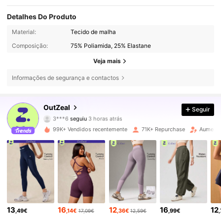
Detalhes Do Produto
Material:
Tecido de malha
Composição:
75% Poliamida, 25% Elastane
Veja mais
Informações de segurança e contactos
172K Seguidores
4,76
OutZeal
Seguir
3***6
seguiu
3 horas atrás
99K+ Vendidos recentemente
71K+ Repurchase
Aumento
172K Seguidores
4,76
172K Seguidores
4,76
172K Seguidores
4,76
13
16
12
16
12
,49€
,14€
,36€
,99€
17,09€
12,59€