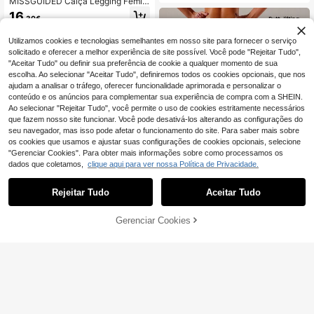
MISSGUIDED Calça Legging Femini
na de Cintura Alta com Bolso Latera
16
,30€
l para Exercícios e Ioga
Utilizamos cookies e tecnologias semelhantes em nosso site para fornecer o serviço
solicitado e oferecer a melhor experiência de site possível. Você pode "Rejeitar Tudo",
"Aceitar Tudo" ou definir sua preferência de cookie a qualquer momento de sua
escolha. Ao selecionar "Aceitar Tudo", definiremos todos os cookies opcionais, que nos
ajudam a analisar o tráfego, oferecer funcionalidade aprimorada e personalizar o
conteúdo e os anúncios para complementar sua experiência de compra com a SHEIN.
Ao selecionar "Rejeitar Tudo", você permite o uso de cookies estritamente necessários
que fazem nosso site funcionar. Você pode desativá-los alterando as configurações do
seu navegador, mas isso pode afetar o funcionamento do site. Para saber mais sobre
os cookies que usamos e ajustar suas configurações de cookies opcionais, selecione
"Gerenciar Cookies". Para obter mais informações sobre como processamos os
dados que coletamos,
clique aqui para ver nossa Política de Privacidade.
Rejeitar Tudo
Aceitar Tudo
12
Easithlete Easithlete L
EU Warehouse
Gerenciar Cookies
ADICIONAR AO CARRINHO
eggings sem costura V Back Scrun
11
,49€
ch Butt para mulheres, cintura alta
Calça Legging Capri E
macia, levantamento de bumbum, c
EU Warehouse
sportiva Feminina para Yoga no Ver
alças justas V-Back Booty, calças d
(1000+)
ão (1 peça)
e ginástica para ioga, leggings sem
12
costura para ioga
,37€