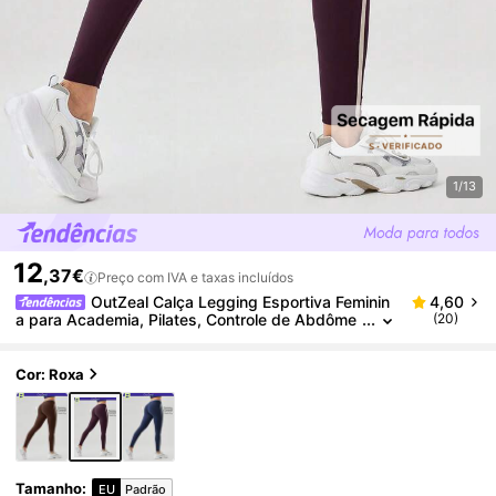
1/13
12
,37€
Preço com IVA e taxas incluídos
OutZeal Calça Legging Esportiva Feminin
4,60
a para Academia, Pilates, Controle de Abdôme
(20)
n, Secagem Rápida, Design em Blocos de Core
s com Bolso
Cor: Roxa
Tamanho
:
EU
Padrão