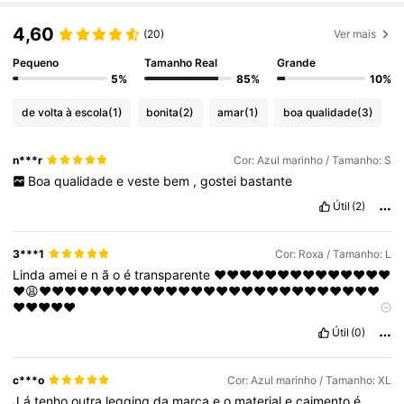
172K Seguidores
4,76
4,60
(20)
Ver mais
Pequeno
Tamanho Real
Grande
172K Seguidores
4,76
5%
85%
10%
de volta à escola
(1)
bonita
(2)
amar
(1)
boa qualidade
(3)
172K Seguidores
4,76
n***r
Cor: Azul marinho / Tamanho: S
172K Seguidores
4,76
Boa
qualidade
e
veste
bem
,
gostei
bastante
Útil
(2)
172K Seguidores
4,76
3***1
Cor: Roxa / Tamanho: L
Linda
amei
e
n
ã
o
é
transparente
❤️❤️❤️❤️❤️❤️❤️❤️❤️❤️❤️❤️❤️❤️
172K Seguidores
4,76
❤️😩❤️❤️❤️❤️❤️❤️❤️❤️❤️❤️❤️❤️❤️❤️❤️❤️❤️❤️❤️❤️❤️❤️❤️❤️❤️❤️❤️
❤️❤️❤️❤️❤️
hhhhhhhhhhhhhhhhhhhhhhhhhhhhhhhhhhhhhhhhhhhhhhhhhhhh
Útil
(0)
hhhhhhhhhhhhhhhhhhhhhahahhahhahhahhahh
172K Seguidores
4,76
c***o
Cor: Azul marinho / Tamanho: XL
J
á
tenho
outra
legging
da
marca
e
o
material
e
caimento
é