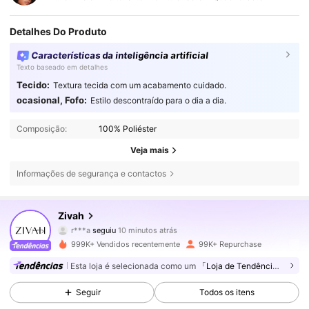
Detalhes Do Produto
Características da inteligência artificial
Texto baseado em detalhes
Tecido:
Textura tecida com um acabamento cuidado.
ocasional, Fofo:
Estilo descontraído para o dia a dia.
Composição:
100% Poliéster
Veja mais
Informações de segurança e contactos
761K Seguidores
4,64
Zivah
r***a
seguiu
10 minutos atrás
r***o
está a navegar
761K Seguidores
4,64
999K+ Vendidos recentemente
99K+ Repurchase
Esta loja é selecionada como um
「Loja de Tendências」
761K Seguidores
4,64
Seguir
Todos os itens