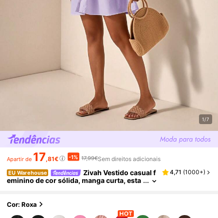
1/7
17
-1%
17,99€
,81€
Sem direitos adicionais
Apartir de
Zivah Vestido casual f
4,71
(
1000+
)
EU Warehouse
eminino de cor sólida, manga curta, esta
mpa listrada, ideal para o verão.
Cor: Roxa