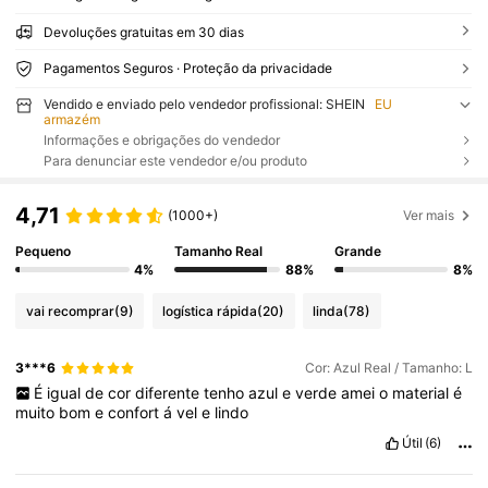
Devoluções gratuitas em 30 dias
Pagamentos Seguros · Proteção da privacidade
Vendido e enviado pelo vendedor profissional: SHEIN
EU
armazém
Informações e obrigações do vendedor
Para denunciar este vendedor e/ou produto
4,71
(1000+)
Ver mais
Pequeno
Tamanho Real
Grande
4%
88%
8%
vai recomprar
(9)
logística rápida
(20)
linda
(78)
3***6
Cor: Azul Real / Tamanho: L
É
igual
de
cor
diferente
tenho
azul
e
verde
amei
o
material
é
muito
bom
e
confort
á
vel
e
lindo
Útil
(6)