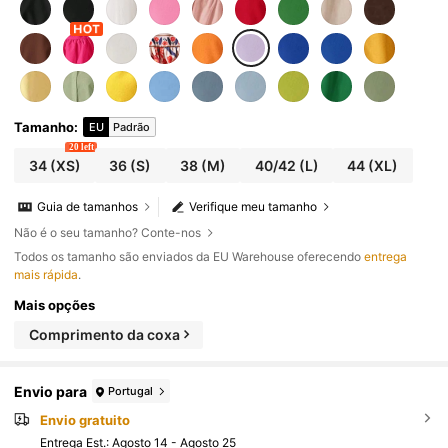
Tamanho
:
EU
Padrão
20 left
34
(XS)
36
(S)
38
(M)
40/42
(L)
44
(XL)
Guia de tamanhos
Verifique meu tamanho
Não é o seu tamanho? Conte-nos
Todos os tamanho são enviados da EU Warehouse oferecendo
entrega
mais rápida
.
Mais opções
Comprimento da coxa
Envio para
Portugal
Envio gratuito
Entrega Est.:
Agosto 14 - Agosto 25