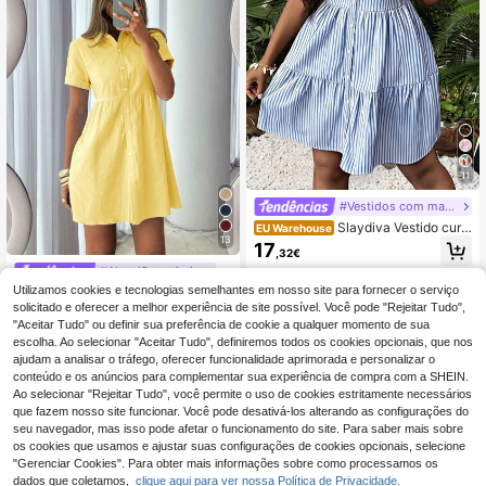
11
#Vestidos com mangas abalonadas
Slaydiva Vestido curt
EU Warehouse
13
o feminino casual e minimalista, ide
17
,32€
al para o verão.
#Algodão arejado
Utilizamos cookies e tecnologias semelhantes em nosso site para fornecer o serviço
Siren Gaze Vestido cu
EU Warehouse
rto feminino de cor sólida, com abot
solicitado e oferecer a melhor experiência de site possível. Você pode "Rejeitar Tudo",
20
,29€
oamento simples, ideal para festas
"Aceitar Tudo" ou definir sua preferência de cookie a qualquer momento de sua
e passeios casuais.
escolha. Ao selecionar "Aceitar Tudo", definiremos todos os cookies opcionais, que nos
ajudam a analisar o tráfego, oferecer funcionalidade aprimorada e personalizar o
conteúdo e os anúncios para complementar sua experiência de compra com a SHEIN.
Ao selecionar "Rejeitar Tudo", você permite o uso de cookies estritamente necessários
que fazem nosso site funcionar. Você pode desativá-los alterando as configurações do
seu navegador, mas isso pode afetar o funcionamento do site. Para saber mais sobre
os cookies que usamos e ajustar suas configurações de cookies opcionais, selecione
"Gerenciar Cookies". Para obter mais informações sobre como processamos os
dados que coletamos,
clique aqui para ver nossa Política de Privacidade.