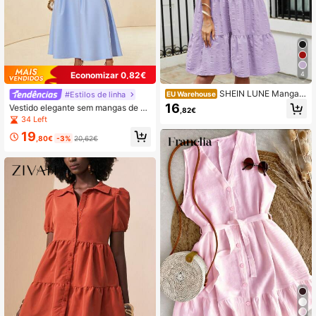
Economizar 0,82€
4
SHEIN LUNE Manga F
#Estilos de linha
EU Warehouse
lare Bainha Com Babado Vestido D
16
Vestido elegante sem mangas de co
,82€
e Bata
r lisa, design com cintura marcada,
34 Left
adequado para primavera, vestido a
19
zul
,80€
-3%
20,62€