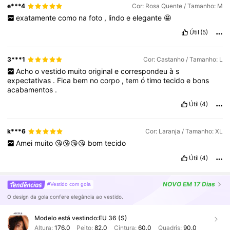
e***4
Cor: Rosa Quente / Tamanho: M
exatamente
como
na
foto
,
lindo
e
elegante
🤩
Útil
(5)
3***1
Cor: Castanho / Tamanho: L
Acho
o
vestido
muito
original
e
correspondeu
à
s
expectativas
.
Fica
bem
no
corpo
,
tem
ó
timo
tecido
e
bons
acabamentos
.
Útil
(4)
k***6
Cor: Laranja / Tamanho: XL
Amei
muito
😘😘😘😘
bom
tecido
Útil
(4)
NOVO
EM 17 Dias
#Vestido com gola
O design da gola confere elegância ao vestido.
Modelo está vestindo:
EU 36 (S)
Altura:
176.0
Peito:
82.0
Cintura:
60.0
Quadris:
90.0