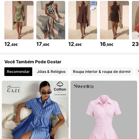
761K Seguidores
4,64
761K Seguidores
4,64
12
17
12
16
23
,49€
,49€
,49€
,99€
761K Seguidores
4,64
Você Também Pode Gostar
Recomendar
Jóias & Relógios
Roupa interior & roupa de dormir
761K Seguidores
4,64
761K Seguidores
4,64
761K Seguidores
4,64
761K Seguidores
4,64