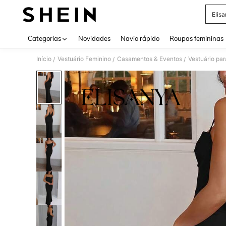
Elis
Use up 
Categorias
Novidades
Navio rápido
Roupas femininas
Início
Vestuário Feminino
Casamentos & Eventos
Vestuário par
/
/
/