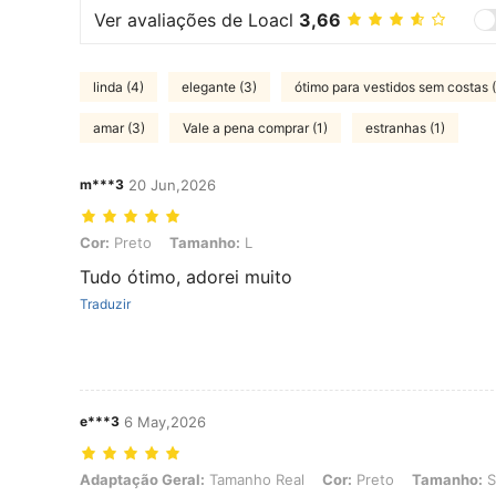
Ver avaliações de Loacl
3,66
linda (4)
elegante (3)
ótimo para vestidos sem costas (
amar (3)
Vale a pena comprar (1)
estranhas (1)
m***3
20 Jun,2026
Cor: Preto, Tamanho: L
Cor:
Preto
Tamanho:
L
Tudo ótimo, adorei muito
Traduzir
e***3
6 May,2026
Adaptação Geral: Tamanho Real, Cor: Preto, Tamanho: S
Adaptação Geral:
Tamanho Real
Cor:
Preto
Tamanho:
S