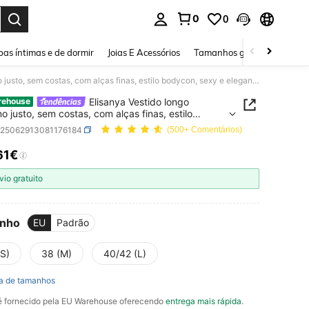
0
0
ar. Press Enter to select.
as íntimas e de dormir
Joias E Acessórios
Tamanhos grandes
Sapa
Elisanya Vestido longo feminino justo, sem costas, com alças finas, estilo bodycon, sexy e elegante para festas e coquetéis.
Elisanya Vestido longo
rehouse
no justo, sem costas, com alças finas, estilo
n, sexy e elegante para festas e coquetéis.
z25062913081176184
(500+ Comentários)
61€
ICE AND AVAILABILITY
vio gratuito
nho
EU
Padrão
(S)
38 (M)
40/42 (L)
a de tamanhos
 é fornecido pela EU Warehouse oferecendo
entrega mais rápida
.