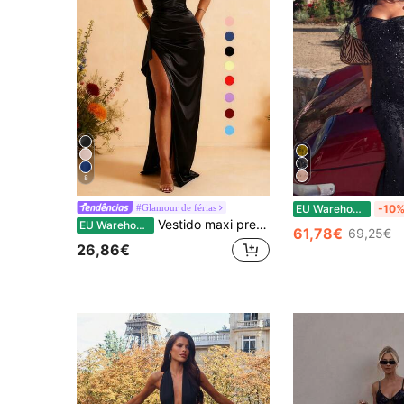
8
#Glamour de férias
EU Warehouse
-10
Vestido maxi preto de cetim franzido com fenda para mulher, outono, vestido de festa elegante para Dia de São Valentim, encontros, festas & férias de casamento
EU Warehouse
61,78€
69,25€
26,86€