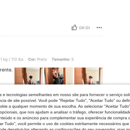
Útil (0)
bs, Cor: Preto, Tamanho: S
1 kg / 112 lbs
Cor:
Preto
Tamanho:
S
rente.
s e tecnologias semelhantes em nosso site para fornecer o serviço soli
cia de site possível. Você pode "Rejeitar Tudo", "Aceitar Tudo" ou defi
Útil (0)
ookie a qualquer momento de sua escolha. Ao selecionar "Aceitar Tudo"
opcionais, que nos ajudam a analisar o tráfego, oferecer funcionalida
onteúdo e os anúncios para complementar sua experiência de compra
liações
tar Tudo", você permite o uso de cookies estritamente necessários que
pode desativá-los alterando as configurações do seu navegador, mas is