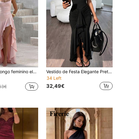
ra, design drapeado com fenda assimétrica, tecido de malha sensual, vestido formal encantador.
Vestido de Festa Elegante Preto com Alças Finas, Franzido, Bainha com Folhos, Abertura Alta, Ajustado ao Corpo
34 Left
32,49€
63€