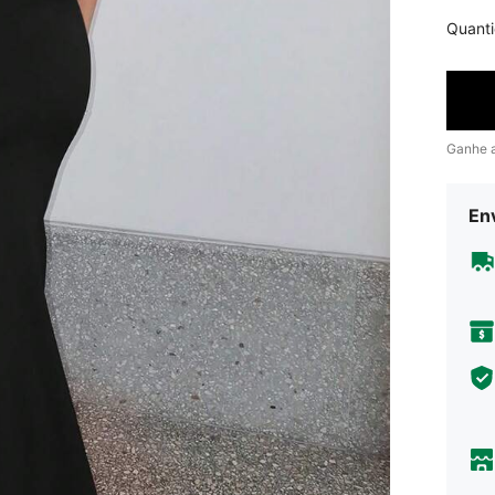
Quant
Ganhe 
En