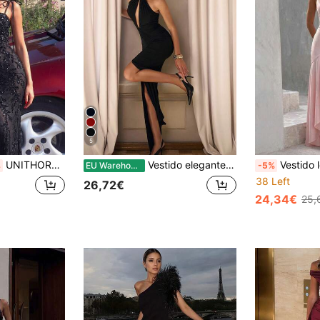
5
UNITHORSE Vestido de festa feminino elegante com lantejoulas e aplicações de miçangas, acinturado e modelagem slip.
Vestido elegante e sexy para mulher com alças finas, fenda frontal, ajustado e slim, para cocktail, festa e casamento, preto, outono
Vestido longo feminino elegante com ombros à most
%
EU Warehouse
-5%
38 Left
26,72€
24,34€
25,