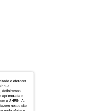
citado e oferecer
nir sua
, definiremos
de aprimorada e
 com a SHEIN. Ao
 fazem nosso site
so pode afetar o