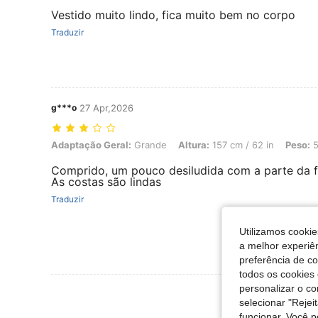
Vestido muito lindo, fica muito bem no corpo
Traduzir
g***o
27 Apr,2026
Adaptação Geral: Grande, Altura: 157 cm / 62 in, Peso: 51 kg / 112 l
Adaptação Geral:
Grande
Altura:
157 cm / 62 in
Peso:
5
Comprido, um pouco desiludida com a parte da f
As costas são lindas
Traduzir
Utilizamos cookie
a melhor experiên
preferência de c
todos os cookies 
personalizar o c
Ver Mais Ava
selecionar "Rejei
funcionar. Você 