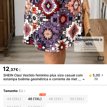
1/4
12
,37€
SHEIN Clasi Vestido feminino plus size casual com
5,00
estampa boêmia geométrica e corrente de met
(5)
al, vestido curto solto em linha A
Tamanho
EU
1 left
44
(0XL)
46
(1XL)
48
(2XL)
50
(3XL)