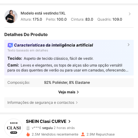
Modelo está vestindo:
1XL
Altura:
175.0
Peito:
100.0
Cintura:
83.0
Quadris:
109.0
Detalhes Do Produto
Características da inteligência artificial
Texto baseado em detalhes
Tecido:
Aspeto de tecido clássico, fácil de vestir.
Cami:
Leves e elegantes, os tops de alças são uma opção versátil
para os dias quentes de verão ou para usar em camadas, oferecendo
um conforto suave e respirável para quem não abdica do estilo.
Composição:
92% Poliéster, 8% Elastane
Veja mais
Informações de segurança e contactos
337K Seguidores
4,83
SHEIN Clasi CURVE
v***6
seguiu
2 horas atrás
d***7
está a navegar
337K Seguidores
4,83
2.5M Vendidos recentemente
2.9M Repurchase