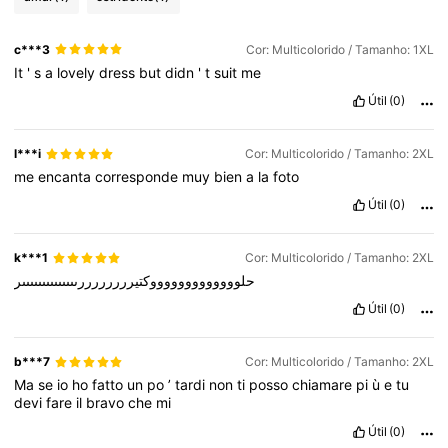
c***3
Cor: Multicolorido / Tamanho: 1XL
It
'
s
a
lovely
dress
but
didn
'
t
suit
me
Útil
(0)
l***i
Cor: Multicolorido / Tamanho: 2XL
me
encanta
corresponde
muy
bien
a
la
foto
Útil
(0)
k***1
Cor: Multicolorido / Tamanho: 2XL
حلوووووووووووووكتيررررررررىىىىىىىىىىىىىىر
Útil
(0)
b***7
Cor: Multicolorido / Tamanho: 2XL
Ma
se
io
ho
fatto
un
po
’
tardi
non
ti
posso
chiamare
pi
ù
e
tu
devi
fare
il
bravo
che
mi
Útil
(0)