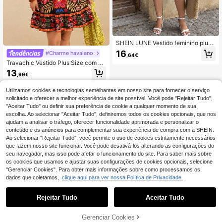
SHEIN LUNE Vestido feminino plus
size estampado, casual, romântico
16
#Charme havaiano
,64€
e versátil, ideal para o dia a dia na p
Travachic Vestido Plus Size com es
rimavera/verão e para férias.
tampa de alças finas para férias
13
,99€
Utilizamos cookies e tecnologias semelhantes em nosso site para fornecer o serviço
solicitado e oferecer a melhor experiência de site possível. Você pode "Rejeitar Tudo",
"Aceitar Tudo" ou definir sua preferência de cookie a qualquer momento de sua
escolha. Ao selecionar "Aceitar Tudo", definiremos todos os cookies opcionais, que nos
ajudam a analisar o tráfego, oferecer funcionalidade aprimorada e personalizar o
conteúdo e os anúncios para complementar sua experiência de compra com a SHEIN.
Ao selecionar "Rejeitar Tudo", você permite o uso de cookies estritamente necessários
que fazem nosso site funcionar. Você pode desativá-los alterando as configurações do
seu navegador, mas isso pode afetar o funcionamento do site. Para saber mais sobre
os cookies que usamos e ajustar suas configurações de cookies opcionais, selecione
"Gerenciar Cookies". Para obter mais informações sobre como processamos os
dados que coletamos,
clique aqui para ver nossa Política de Privacidade.
Rejeitar Tudo
Aceitar Tudo
Gerenciar Cookies
ADICIONAR AO CARRINHO