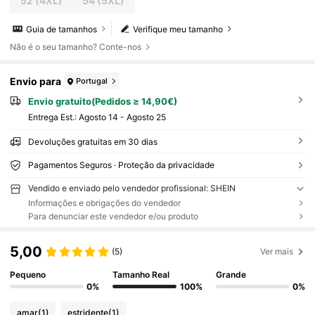
52
(4XL)
54
(5XL)
Guia de tamanhos
Verifique meu tamanho
Não é o seu tamanho? Conte-nos
Envio para
Portugal
Envio gratuito(Pedidos ≥ 14,90€)
Entrega Est.:
Agosto 14 - Agosto 25
Devoluções gratuitas em 30 dias
Pagamentos Seguros · Proteção da privacidade
Vendido e enviado pelo vendedor profissional: SHEIN
Informações e obrigações do vendedor
Para denunciar este vendedor e/ou produto
5,00
(5)
Ver mais
Pequeno
Tamanho Real
Grande
0%
100%
0%
amar
(1)
estridente
(1)