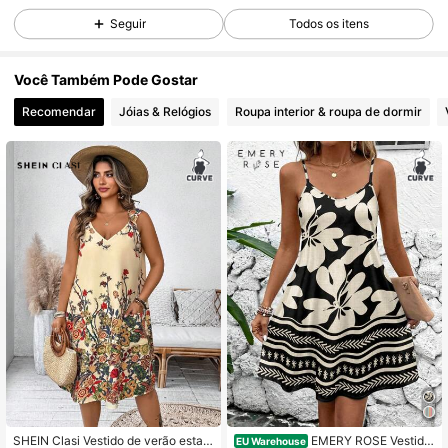
Seguir
Todos os itens
337K Seguidores
4,83
Você Também Pode Gostar
Recomendar
Jóias & Relógios
Roupa interior & roupa de dormir
337K Seguidores
4,83
337K Seguidores
4,83
337K Seguidores
4,83
337K Seguidores
4,83
337K Seguidores
4,83
SHEIN Clasi Vestido de verão estam
EMERY ROSE Vestido
EU Warehouse