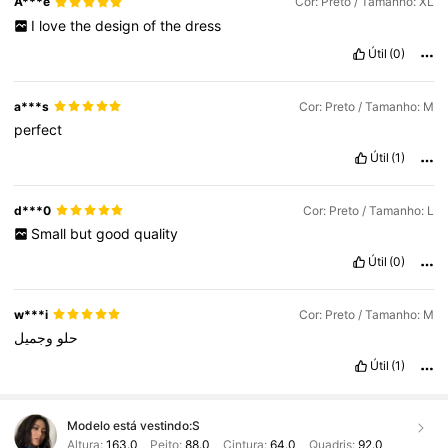
A***e
Cor: Preto / Tamanho: XL
I
love
the
design
of
the
dress
Útil
(0)
a***s
Cor: Preto / Tamanho: M
perfect
Útil
(1)
d***0
Cor: Preto / Tamanho: L
Small
but
good
quality
Útil
(0)
w***i
Cor: Preto / Tamanho: M
حلو
وجميل
Útil
(1)
Modelo está vestindo:
S
Altura:
163.0
Peito:
88.0
Cintura:
64.0
Quadris:
92.0