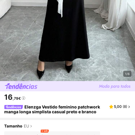
1/6
16
,79€
Elenzga Vestido feminino patchwork
5,00
(
8
)
manga longa simplista casual preto e branco
Tamanho
EU
1 left