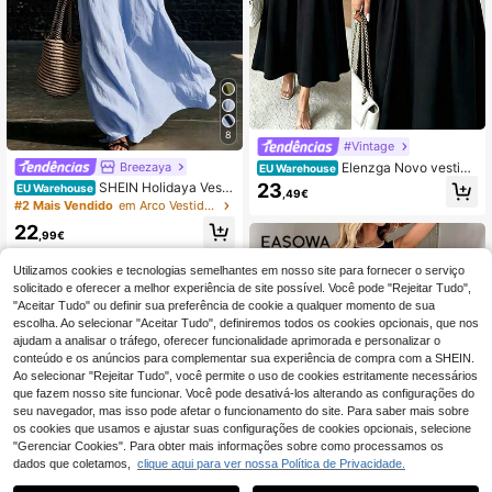
8
#Vintage
Breezaya
Elenzga Novo vestido
EU Warehouse
feminino com decote quadrado, alç
23
SHEIN Holidaya Vesti
EU Warehouse
,49€
a larga, laço, malha texturizada, bol
do feminino novo primavera/verão,
#2 Mais Vendido
em Arco Vestidos Femininos
so falso, design plissado, casual, fér
bloco de cores branco e preto, tecid
22
ias, dia a dia, versátil, jovem e elega
o 100% algodão, solto, decote em
,99€
nte, primavera/verão
V, férias, casual, deslocação diária,
elegante, festa, casa, longo, sem m
Utilizamos cookies e tecnologias semelhantes em nosso site para fornecer o serviço
angas
solicitado e oferecer a melhor experiência de site possível. Você pode "Rejeitar Tudo",
"Aceitar Tudo" ou definir sua preferência de cookie a qualquer momento de sua
escolha. Ao selecionar "Aceitar Tudo", definiremos todos os cookies opcionais, que nos
ajudam a analisar o tráfego, oferecer funcionalidade aprimorada e personalizar o
conteúdo e os anúncios para complementar sua experiência de compra com a SHEIN.
Ao selecionar "Rejeitar Tudo", você permite o uso de cookies estritamente necessários
que fazem nosso site funcionar. Você pode desativá-los alterando as configurações do
seu navegador, mas isso pode afetar o funcionamento do site. Para saber mais sobre
os cookies que usamos e ajustar suas configurações de cookies opcionais, selecione
"Gerenciar Cookies". Para obter mais informações sobre como processamos os
dados que coletamos,
clique aqui para ver nossa Política de Privacidade.