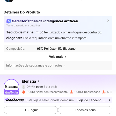
Detalhes Do Produto
Características da inteligência artificial
Texto baseado em detalhes
Tecido de malha:
Tricô texturizado com um toque descontraído.
elegante:
Estilo requintado com um charme intemporal.
Composição:
95% Poliéster, 5% Elastane
Veja mais
Informações de segurança e contactos
3M Seguidores
4,77
Elenzga
D***h
pago
1 dia atrás
s***7
seguiu
10 minutos atrás
999K+ Vendidos recentemente
999K+ Repurchase
Aumen
3M Seguidores
4,77
Esta loja é selecionada como um
「Loja de Tendências」
Seguir
Todos os itens
3M Seguidores
4,77