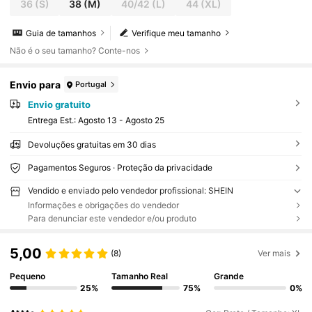
36
(S)
38
(M)
40/42
(L)
44
(XL)
Guia de tamanhos
Verifique meu tamanho
Não é o seu tamanho? Conte-nos
Envio para
Portugal
Envio gratuito
Entrega Est.:
Agosto 13 - Agosto 25
Devoluções gratuitas em 30 dias
Pagamentos Seguros · Proteção da privacidade
Vendido e enviado pelo vendedor profissional: SHEIN
Informações e obrigações do vendedor
Para denunciar este vendedor e/ou produto
5,00
(8)
Ver mais
Pequeno
Tamanho Real
Grande
25%
75%
0%