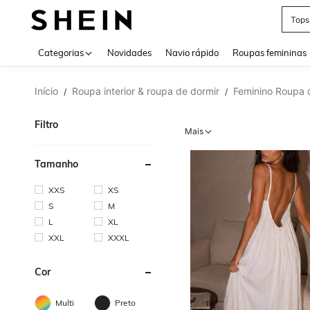
Tops
Use up 
Categorias
Novidades
Navio rápido
Roupas femininas
Início
Roupa interior & roupa de dormir
Feminino Roupa 
/
/
Filtro
Mais
Tamanho
XXS
XS
S
M
L
XL
XXL
XXXL
Cor
Multi
Preto