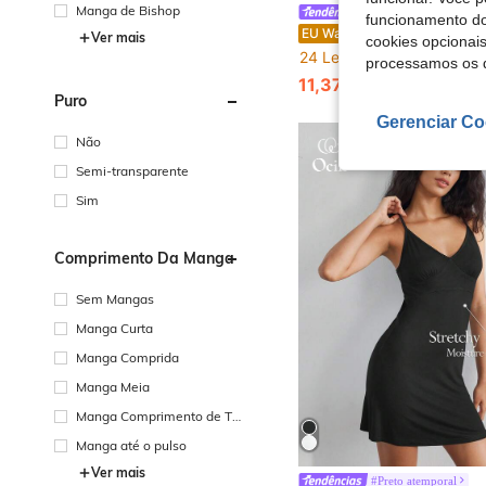
Manga de Bishop
#Vestido com gola
funcionamento do
EURMUSE Tall Vestido de pijama de estar em casa para mulher, tamanho grande, com botões à fre
EU Warehouse
-10%
Ver mais
cookies opcionai
24 Left
processamos os 
11,37€
12,64€
Puro
Gerenciar Co
Não
Semi-transparente
Sim
Comprimento Da Manga
Sem Mangas
Manga Curta
Manga Comprida
Manga Meia
Manga Comprimento de Tr
ês Quartos
Manga até o pulso
Ver mais
#Preto atemporal