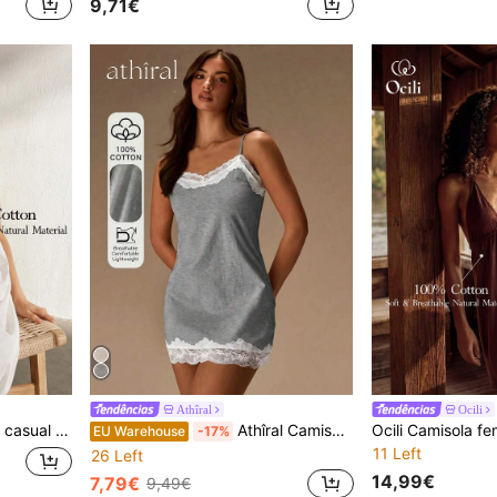
9,71€
Athîral
Ocili
or sólida, ideal para o verão.
Athîral Camisola de Senhora Casual com Alças Finas, Sem Mangas e Ombros Descobertos, Roupa de Estar em Casa, Pijama Branco, Tecido de Malha Macio e Confortável, Roupa de Dormir com Aplicações em Renda
EU Warehouse
-17%
11 Left
26 Left
14,99€
7,79€
9,49€