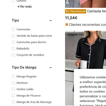
Outono
Ver mais
Camisola feminina casual com estampa de bolinhas e laço, manga curta e gola redonda - Roupa de
EU Warehouse
11,24€
Tipo
Camisolas
Vestido de baixo para cima
Camisolas para dormir
Babydolls
Conjunto de vestidos
Tipo De Manga
Manga Regular
Utilizamos cookie
a melhor experiên
Nenhum
preferência de c
Ombro caído
todos os cookies 
Manga de Flounce
personalizar o c
selecionar "Rejei
Manga de Asa de Morcego
funcionar. Você 