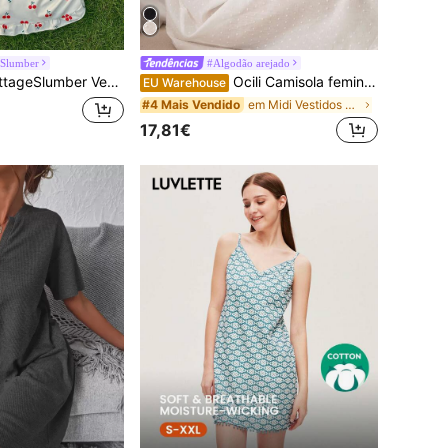
eSlumber
#Algodão arejado
r Vestido bodycon franzido com babado e estampa cereja e tanga, lingerie
Ocili Camisola feminina 100% algodão jacquard com bordado floral e laço, macia e confortável.
EU Warehouse
em Midi Vestidos de salão para mulher
#4 Mais Vendido
17,81€