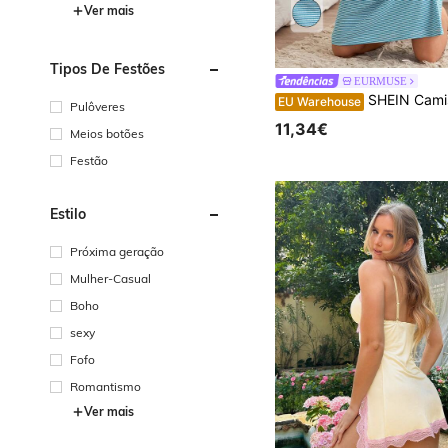
Ver mais
Tipos De Festões
EURMUSE
SHEIN Camisola feminina de verão, respirável, em algodão, com detalhes em cores contrastantes e estampa de coala de desenho 
EU Warehouse
Pulôveres
11,34€
Meios botões
Festão
Estilo
Próxima geração
Mulher-Casual
Boho
sexy
Fofo
Romantismo
Ver mais