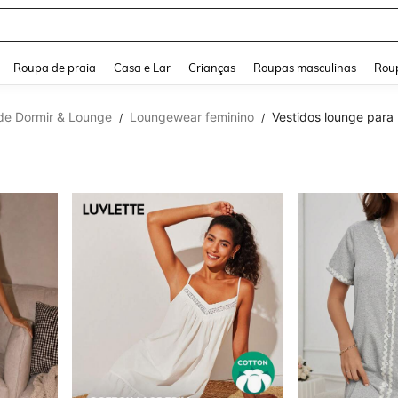
and down arrow keys to navigate search Buscas recentes and Pesquisar e Encontr
Roupa de praia
Casa e Lar
Crianças
Roupas masculinas
Roup
de Dormir & Lounge
Loungewear feminino
Vestidos lounge para
/
/