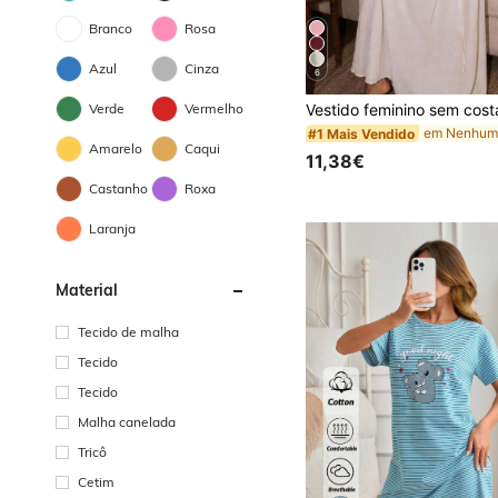
Branco
Rosa
Azul
Cinza
6
Verde
Vermelho
#1 Mais Vendido
Amarelo
Caqui
11,38€
Castanho
Roxa
Laranja
Material
Tecido de malha
Tecido
Tecido
Malha canelada
Tricô
Cetim