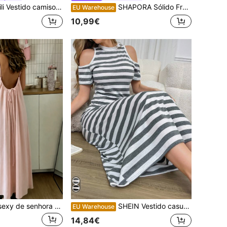
ido camisola casual feminino de cor sólida para usar em casa
SHAPORA Sólido Franzido Vestido Cami Lounge
EU Warehouse
10,99€
1 peça camisola sexy de senhora com alças finas e costas nuas
SHEIN Vestido casual feminino de manga curta com estampa listrada e ombro de fora
EU Warehouse
14,84€