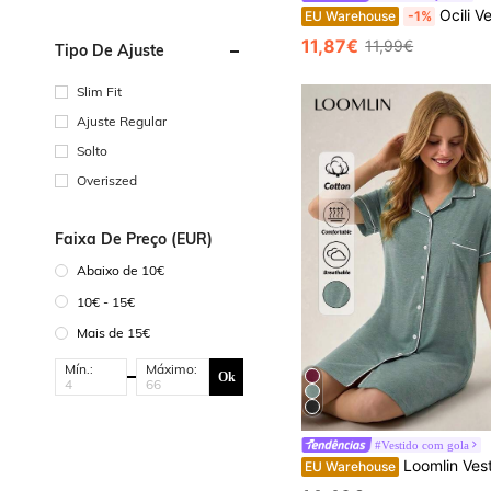
Ocili Vestido Cami supermacio e sólido, 
EU Warehouse
-1%
11,87€
11,99€
Tipo De Ajuste
Slim Fit
Ajuste Regular
Solto
Overiszed
Faixa De Preço (EUR)
Abaixo de 10€
10€ - 15€
Mais de 15€
Mín.:
Máximo:
Ok
#Vestido com gola
Loomlin Vestido de pijama de estar em casa para mulher com botões à frente e detalhe de cor contrastante, pijama de algodão para dormir, vestido de pijama 
EU Warehouse