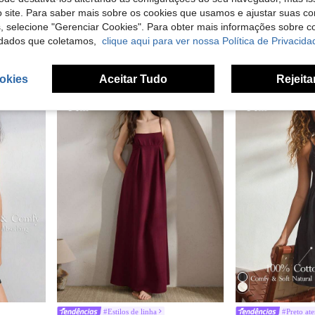
SHEIN M
#Azul frio
EU Warehouse
 site. Para saber mais sobre os cookies que usamos e ajustar suas co
nte e detalhe em cor contrastante, em algodão, conjunto de pijama verde sálvia, camisola de dormir com botões para mulher
LUVLETTE Camisola básica azul de verão, macia, de algodão, com decote em V, conjunto de pijama feminino, vestido de dormir, pijama de verão para mulheres.
-5%
s, selecione "Gerenciar Cookies". Para obter mais informações sobre 
11,87€
10,00€
10,62€
dados que coletamos,
clique aqui para ver nossa Política de Privacida
okies
Aceitar Tudo
Rejeita
#Estilos de linha
#Preto at