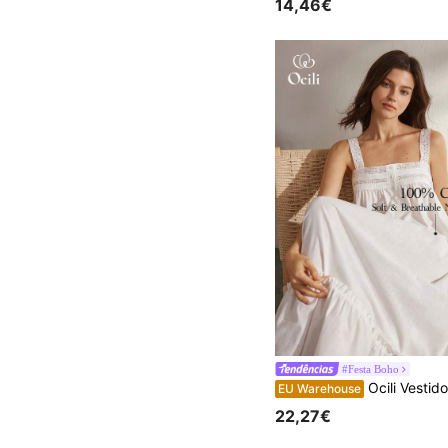
14,46€
#Festa Boho
Ocili Vestido casual feminino sem mangas, de c
EU Warehouse
22,27€