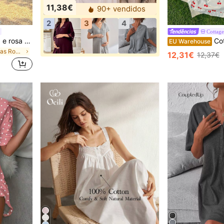
11,38€
90+ vendidos
2
3
4
Cottag
Camisola feminina amarela e rosa com detalhes em renda e costas abertas.
CottageSlumbe
EU Warehouse
em Camisolas Roupa de lazer feminina
12,31€
12,37€