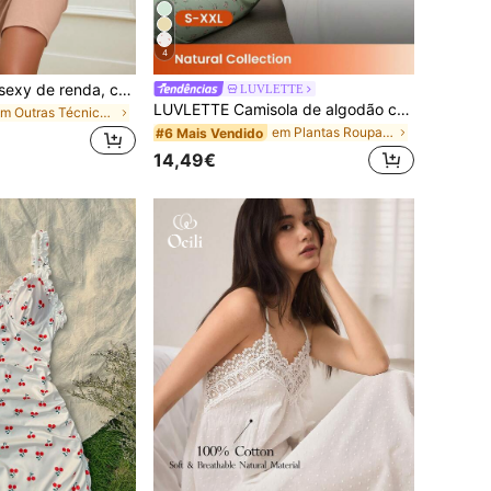
4
Vestido feminino sexy de renda, cor sólida, alças finas, elástico, macio e confortável.
LUVLETTE
LUVLETTE Camisola de algodão com estampado, lingerie nupcial, pijama leve, vestido slip giro, roupa casual e confortável, baby doll romântico para estar em casa
em Outras Técnicas Roupa de lazer feminina
em Plantas Roupa de lazer feminina
#6 Mais Vendido
14,49€