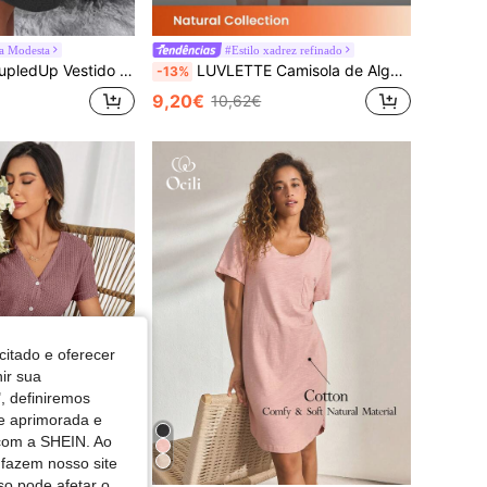
a Modesta
#Estilo xadrez refinado
tido de noite com ombros caídos e meio abotoamento, vestido de noite Moo Moo
LUVLETTE Camisola de Algodão Macio Azul com Borlas, Decote em V e Alças, Pijama Leve para Mulher, Vestido Slip de Algodão, Vestido de Verão para Mulher
-13%
9,20€
10,62€
citado e oferecer
nir sua
, definiremos
de aprimorada e
 com a SHEIN. Ao
 fazem nosso site
so pode afetar o