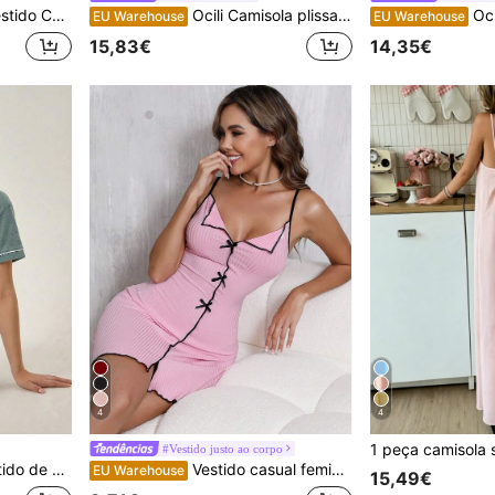
sedoso e respirável. Temporada de festas.
Ocili Camisola plissada com busto de cor sólida para mulheres, babydoll para temporada de férias
Ocili Vest
EU Warehouse
EU Warehouse
15,83€
14,35€
4
4
#Vestido justo ao corpo
verde sálvia, conjunto de pijama, camisola de noite com botões, camisa de dormir para mulher
Vestido casual feminino de verão, canelado com laço, sexy, justo, cor sólida, alças finas, confortável, ideal para usar ao ar livre.
EU Warehouse
15,49€