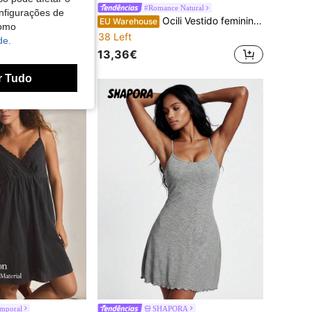
alha Waffle Botão Frontal Vestido De Salão
#Romance Natural
nfigurações de
Ocili Vestido feminino casual de manga curta com bolso decorativo, ideal para o verão.
EU Warehouse
como
38 Left
de.
13,36€
r Tudo
emporal
SHAPORA