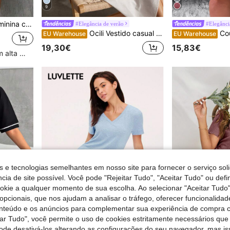
9
 dormir de malha macia e confortável para todas as estações.
#Elegância de verão
#Elegânci
Ocili Vestido casual feminino com bordado floral e botões vazados.
CoupledUp Ves
EU Warehouse
EU Warehouse
19,30€
15,83€
Clientes recorrentes com alta taxa de retorno
s e tecnologias semelhantes em nosso site para fornecer o serviço soli
cia de site possível. Você pode "Rejeitar Tudo", "Aceitar Tudo" ou defi
ookie a qualquer momento de sua escolha. Ao selecionar "Aceitar Tudo"
opcionais, que nos ajudam a analisar o tráfego, oferecer funcionalida
onteúdo e os anúncios para complementar sua experiência de compra
tar Tudo", você permite o uso de cookies estritamente necessários que
pode desativá-los alterando as configurações do seu navegador, mas is