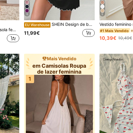
13
5
SHEIN Design de babados com laço e decoração para mulheres Camisola
EU Warehouse
animado, manga curta e estilo casual. Ideal para dormir ou relaxar.
#1 Mais Vendido
11,99€
10,39€
10,49€
Mais Vendido
em Camisolas Roupa
de lazer feminina
1