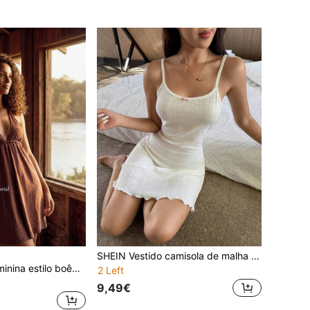
SHEIN Vestido camisola de malha estilo francês com bordado floral e padrão de coração, lingerie slip dress, slip completo para mulher, vestido de verão
Ocili Camisola feminina estilo boêmio com barra franzida contrastante, ideal para dormir.
2 Left
9,49€