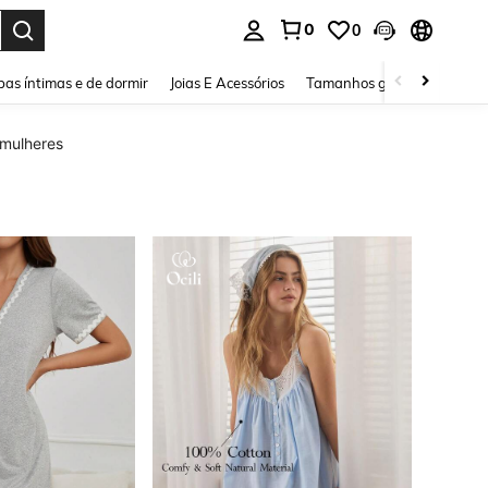
0
0
ar. Press Enter to select.
as íntimas e de dormir
Joias E Acessórios
Tamanhos grandes
Sapa
 mulheres