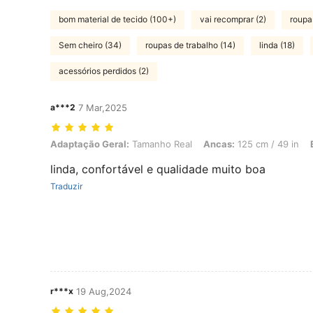
bom material de tecido (100+)
vai recomprar (2)
roupa
Sem cheiro (34)
roupas de trabalho (14)
linda (18)
acessórios perdidos (2)
a***2
7 Mar,2025
Adaptação Geral: Tamanho Real, Ancas: 125 cm / 49 in, Busto: 113 c
Adaptação Geral:
Tamanho Real
Ancas:
125 cm / 49 in
linda, confortável e qualidade muito boa
Traduzir
r***x
19 Aug,2024