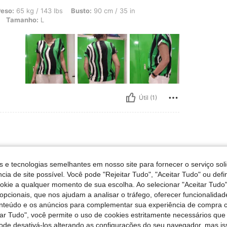
 143 lbs, Busto: 90 cm / 35 in, Cintura: 72 cm / 28 in, Ancas: 101 cm / 40 in, Cor
eso:
65 kg / 143 lbs
Busto:
90 cm / 35 in
Tamanho:
L
Útil (1)
anho:
XL
s e tecnologias semelhantes em nosso site para fornecer o serviço soli
cia de site possível. Você pode "Rejeitar Tudo", "Aceitar Tudo" ou defi
ogra ela gostou muito.
ookie a qualquer momento de sua escolha. Ao selecionar "Aceitar Tudo"
opcionais, que nos ajudam a analisar o tráfego, oferecer funcionalida
onteúdo e os anúncios para complementar sua experiência de compra
tar Tudo", você permite o uso de cookies estritamente necessários que
pode desativá-los alterando as configurações do seu navegador, mas is