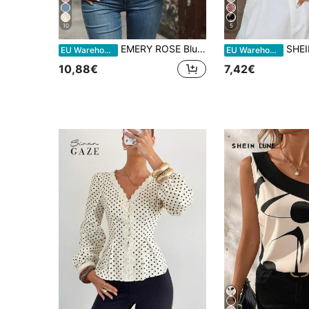
10
5
EMERY ROSE Blusa Casual De Manga Curta De Renda Solúvel Em Água Patchwork Para O Verão, Ideal Para Sair
SHEIN LUNE Blusa de Senhora c
EU Warehouse
EU Warehouse
10,88€
7,42€