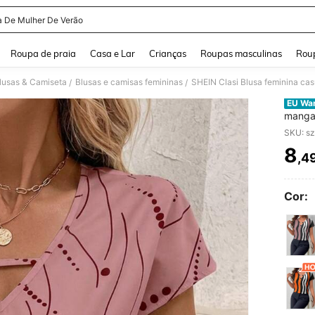
a De Mulher De Verão
and down arrow keys to navigate search Buscas recentes and Pesquisar e Encontr
Roupa de praia
Casa e Lar
Crianças
Roupas masculinas
Roup
lusas & Camiseta
Blusas e camisas femininas
SHEIN Clasi Blusa feminina ca
/
/
EU Wa
manga
SKU: s
8
,4
PR
Cor: