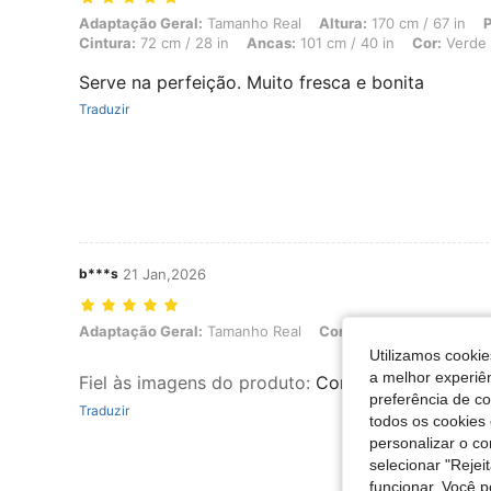
Adaptação Geral: Tamanho Real, Altura: 170 cm / 67 in, Peso: 65 kg /
Adaptação Geral:
Tamanho Real
Altura:
170 cm / 67 in
P
Cintura:
72 cm / 28 in
Ancas:
101 cm / 40 in
Cor:
Verde
Serve na perfeição. Muito fresca e bonita
Traduzir
b***s
21 Jan,2026
Adaptação Geral: Tamanho Real, Cor: Azul e branco, Tamanho: XL
Adaptação Geral:
Tamanho Real
Cor:
Azul e branco
Tam
Utilizamos cookie
a melhor experiên
Fiel às imagens do produto
:
Comprei pra minha s
preferência de c
Traduzir
todos os cookies 
personalizar o c
selecionar "Rejei
funcionar. Você 