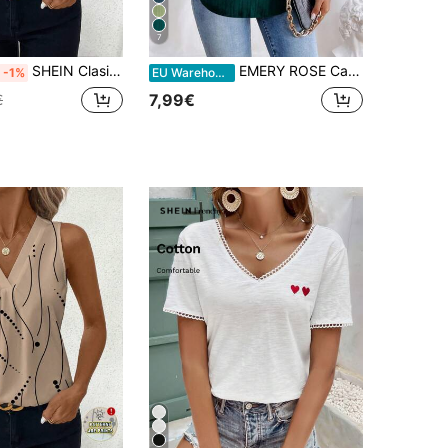
7
SHEIN Clasi Camisa feminina estampada romântica, simples e moderna, casual, diária
EMERY ROSE Camisa casual de verão com zíper e meia carcela, manga morcego, tops de manga curta
-1%
EU Warehouse
7,99€
€