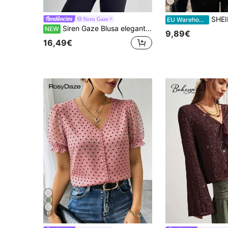
SHEIN LUNE Blusa s
Siren Gaze
EU Warehouse
Siren Gaze Blusa elegante de senhora com padrão de bolinhas, renda contrastante e manga comprida
NEW
9,89€
16,49€
17