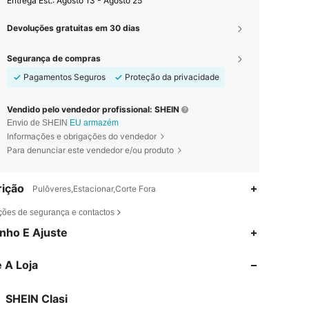
Entrega Est.:
Agosto 13 - Agosto 25
Devoluções gratuitas em 30 dias
Segurança de compras
Pagamentos Seguros
Proteção da privacidade
Vendido pelo vendedor profissional: SHEIN
Envio de SHEIN
EU armazém
Informações e obrigações do vendedor
Para denunciar este vendedor e/ou produto
ição
Pulôveres,Estacionar,Corte Fora
ções de segurança e contactos
4,84
12K
823K
nho E Ajuste
 A Loja
4,84
12K
823K
SHEIN Clasi
4,84
12K
823K
Avaliação
Itens
Seguidores