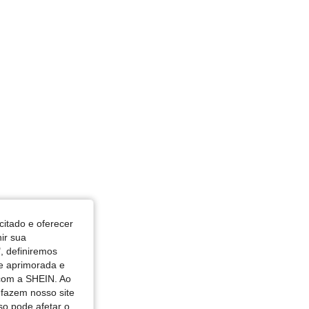
: Verde, Tamanho: L
citado e oferecer
nir sua
, definiremos
de aprimorada e
 com a SHEIN. Ao
 fazem nosso site
so pode afetar o