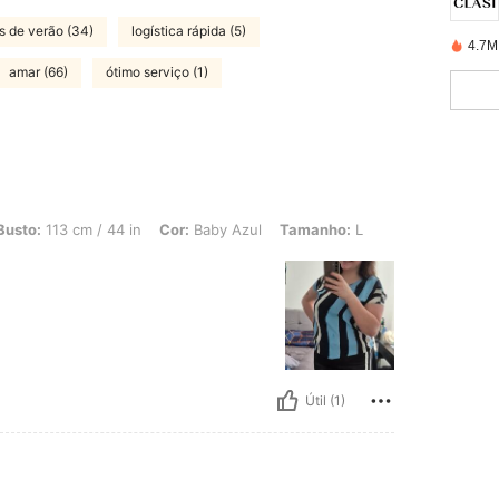
s de verão (34)
logística rápida (5)
4.7M
amar (66)
ótimo serviço (1)
m / 44 in, Cor: Baby Azul, Tamanho: L
Busto:
113 cm / 44 in
Cor:
Baby Azul
Tamanho:
L
Útil (1)