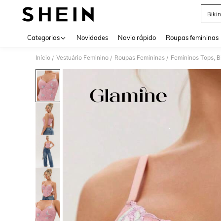
Bikin
Use up 
Categorias
Novidades
Navio rápido
Roupas femininas
Início
Vestuário Feminino
Roupas Femininas
Femininos Tops, B
/
/
/