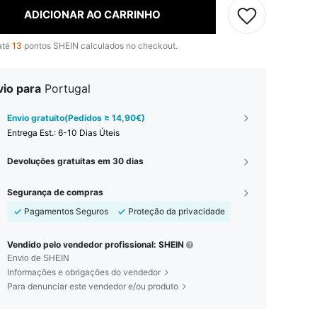
ADICIONAR AO CARRINHO
até
13
pontos SHEIN calculados no checkout.
vio para
Portugal
Envio gratuito(Pedidos ≥ 14,90€)
Entrega Est.:
6-10 Dias Úteis
Devoluções gratuitas em 30 dias
Segurança de compras
Pagamentos Seguros
Proteção da privacidade
Vendido pelo vendedor profissional: SHEIN
Envio de SHEIN
Informações e obrigações do vendedor
Para denunciar este vendedor e/ou produto