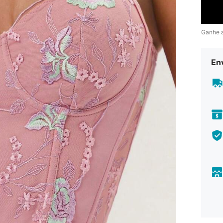
Ganhe 
En