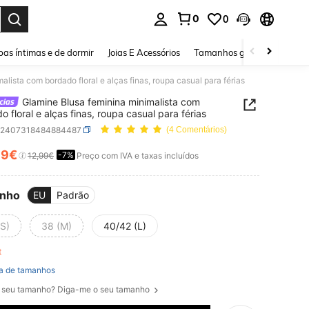
0
0
ar. Press Enter to select.
as íntimas e de dormir
Joias E Acessórios
Tamanhos grandes
Sapa
lista com bordado floral e alças finas, roupa casual para férias
Glamine Blusa feminina minimalista com
o floral e alças finas, roupa casual para férias
z2407318484884487
(4 Comentários)
99€
-7%
ICE AND AVAILABILITY
12,99€
Preço com IVA e taxas incluídos
nho
EU
Padrão
(S)
38 (M)
40/42 (L)
ft
a de tamanhos
 seu tamanho? Diga-me o seu tamanho