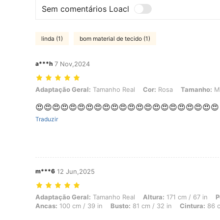
Sem comentários Loacl
linda (1)
bom material de tecido (1)
a***h
7 Nov,2024
Adaptação Geral: Tamanho Real, Cor: Rosa, Tamanho: M
Adaptação Geral:
Tamanho Real
Cor:
Rosa
Tamanho:
M
😍😍😍😍😍😍😍😍😍😍😍😍😍😍😍😍😍😍😍😍😍😍
Traduzir
m***6
12 Jun,2025
Adaptação Geral: Tamanho Real, Altura: 171 cm / 67 in, Peso: 49 kg 
Adaptação Geral:
Tamanho Real
Altura:
171 cm / 67 in
P
Ancas:
100 cm / 39 in
Busto:
81 cm / 32 in
Cintura:
86 c