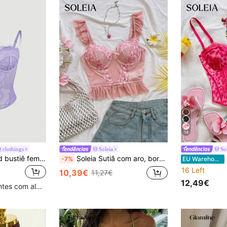
14
clothings
Soleia
So
RAHQ Top cropped bustiê feminino moderno com detalhes em renda, modelagem justa, estilo camisola sexy, ideal para festas, viagens, encontros, Natal, Dia dos Namorados, Halloween e ocasiões casuais de verão.
Soleia Sutiã com aro, bordado floral em tule semitransparente, charmoso e sensual, com alças ajustáveis.
So
-7%
EU Warehouse
16 Left
10,39€
11,27€
12,49€
Clientes recorrentes com alta taxa de retorno