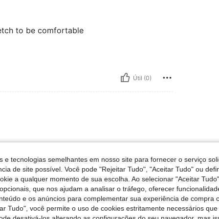
etch to be comfortable
Útil (0)
🩷🩷🩷🩷🩷🩷🩷🩷🩷🩷🩷🩷🩷🩷🩷🩷
s e tecnologias semelhantes em nosso site para fornecer o serviço soli
🩷🌿🪻🌸✨
cia de site possível. Você pode "Rejeitar Tudo", "Aceitar Tudo" ou defi
ookie a qualquer momento de sua escolha. Ao selecionar "Aceitar Tudo"
opcionais, que nos ajudam a analisar o tráfego, oferecer funcionalida
onteúdo e os anúncios para complementar sua experiência de compra
Útil (0)
tar Tudo", você permite o uso de cookies estritamente necessários que
pode desativá-los alterando as configurações do seu navegador, mas is