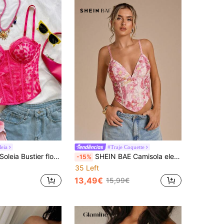
leia
#Traje Coquette
leia Bustier floral doce e sexy com acabamento em renda e barbatanas, camisola feminina ajustada, pode ser usada como roupa interior ou exterior, para férias, encontros, Dia de São Valentim, chá da tarde
SHEIN BAE Camisola elegante justa com estampa bordada e renda de cor sólida outono/inverno, mini camisola, camisola com estampa de renda para encontros noturnos, camisola curta para madrinhas de casamento, camisola rosa, camisola elegante
-15%
35 Left
13,49€
15,99€