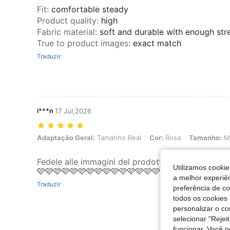
Fit
:
comfortable steady
Product quality
:
high
Fabric material
:
soft and durable with enough str
True to product images
:
exact match
Traduzir
i***n
17 Jul,2026
Adaptação Geral: Tamanho Real, Cor: Rosa, Tamanho: M
Adaptação Geral:
Tamanho Real
Cor:
Rosa
Tamanho:
M
Fedele alle immagini del prodotto
:
Stupendo 🩷🩷
Utilizamos cookie
🩷🩷🩷🩷🩷🩷🩷🩷🩷🩷🩷🩷🩷🩷🩷🩷🩷🩷🩷🩷🩷🩷🩷
a melhor experiên
Traduzir
preferência de c
todos os cookies 
personalizar o c
selecionar "Rejei
funcionar. Você 