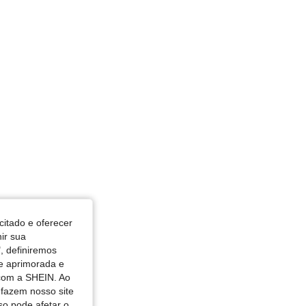
citado e oferecer
nir sua
, definiremos
de aprimorada e
 com a SHEIN. Ao
 fazem nosso site
so pode afetar o