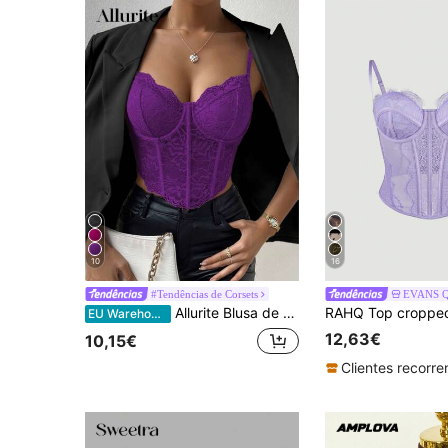
10
16
#Tendências de Corsets
EVANS Q 
Allurite Blusa de alças finas, cor sólida, decote em V com detalhe de concha, para uso casual.
EU Warehouse
12,63€
10,15€