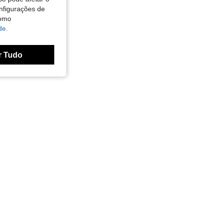
nfigurações de
como
de.
r Tudo