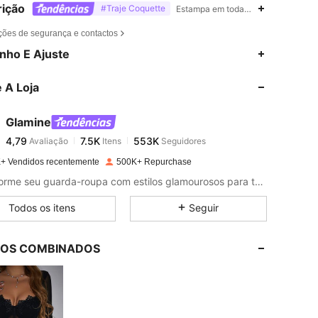
ição
#Traje Coquette
Estampa em toda a parte,Lavar à mã
ções de segurança e contactos
4,79
7.5K
553K
nho E Ajuste
 A Loja
4,79
7.5K
553K
Glamine
4,79
7.5K
553K
Avaliação
Itens
Seguidores
c***6
pago
1 dia atrás
+ Vendidos recentemente
500K+ Repurchase
4,79
7.5K
553K
Transforme seu guarda-roupa com estilos glamourosos para todos os seus momentos especiais.
Todos os itens
Seguir
4,79
7.5K
553K
LOS COMBINADOS
4,79
7.5K
553K
4,79
7.5K
553K