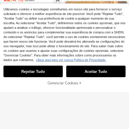
34 Left
ante. Perfeitos para todas as estaçõ
es.
Utilizamos cookies e tecnologias semelhantes em nosso site para fornecer o serviço
solicitado e oferecer a melhor experiência de site possível. Você pode "Rejeitar Tudo",
"Aceitar Tudo" ou definir sua preferência de cookie a qualquer momento de sua
escolha. Ao selecionar "Aceitar Tudo", definiremos todos os cookies opcionais, que nos
ajudam a analisar o tráfego, oferecer funcionalidade aprimorada e personalizar o
conteúdo e os anúncios para complementar sua experiência de compra com a SHEIN.
Ao selecionar "Rejeitar Tudo", você permite o uso de cookies estritamente necessários
que fazem nosso site funcionar. Você pode desativá-los alterando as configurações do
seu navegador, mas isso pode afetar o funcionamento do site. Para saber mais sobre
os cookies que usamos e ajustar suas configurações de cookies opcionais, selecione
"Gerenciar Cookies". Para obter mais informações sobre como processamos os
dados que coletamos,
clique aqui para ver nossa Política de Privacidade.
Rejeitar Tudo
Aceitar Tudo
6
ADICIONAR AO
Gerenciar Cookies
COMPRE AGORA
5
CARRINHO
Lançamento exclusivo: Sapatilhas
Mary Jane vintage francesas de bic
20
#Sapatos minimalistas
,24€
o quadrado, pretas, elegantes e ver
sáteis, com sola macia, modernas e
ADAMUMU Plus Size
EU Warehouse
confortáveis para usar o dia todo no
Sapatos Rasos de Mulher Feitos à
18
,84€
-2%
19,28€
verão, novas, minimalistas, casuais,
Mão em PU Trançado com Decote
sem fecho, com tira, presentes ideai
Baixo, Design de Textura Trançada,
s para o Dia dos Namorados, Dia da
Luxo Vintage, Elegantes, Versáteis
s Mães, casamentos, festas e para
e Confortáveis para o Dia a Dia e D
o trabalho (Forma pequena, estreit
eslocações, Quiet Luxury
a, recomenda-se pedir um número