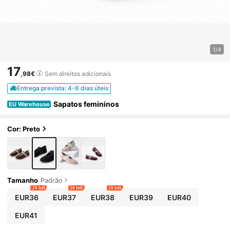
1/4
17
,98€
Sem direitos adicionais
Entrega prevista: 4-6 dias úteis
Sapatos femininos
EU Warehouse
Cor: Preto
Tamanho
Padrão
20 left
20 left
20 left
EUR36
EUR37
EUR38
EUR39
EUR40
EUR41