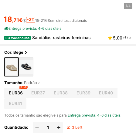
1/4
18
,71€
-2%
19,21€
Sem direitos adicionais
Entrega prevista: 4-6 dias úteis
Sandálias rasteiras femininas
5,00
(6)
EU Warehouse
Cor: Bege
Tamanho
Padrão
3 left
EUR36
EUR37
EUR38
EUR39
EUR40
EUR41
Todos os tamanho são elegíveis para
Entrega prevista: 4-6 dias úteis
Quantidade:
3 Left