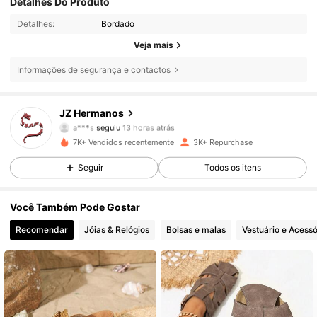
Detalhes Do Produto
Detalhes:
Bordado
Veja mais
Informações de segurança e contactos
JZ Hermanos
10K Seguidores
4,81
a***s
seguiu
13 horas atrás
m***6
está a navegar
7K+ Vendidos recentemente
3K+ Repurchase
10K Seguidores
4,81
Seguir
Todos os itens
10K Seguidores
4,81
Você Também Pode Gostar
10K Seguidores
4,81
Recomendar
Jóias & Relógios
Bolsas e malas
Vestuário e Acessó
10K Seguidores
4,81
10K Seguidores
4,81