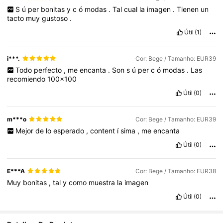
S
ú
per
bonitas
y
c
ó
modas
.
Tal
cual
la
imagen
.
Tienen
un
tacto
muy
gustoso
.
Útil
(1)
i***.
Cor: Bege / Tamanho: EUR39
Todo
perfecto
,
me
encanta
.
Son
s
ú
per
c
ó
modas
.
Las
recomiendo
100x100
Útil
(0)
m***o
Cor: Bege / Tamanho: EUR39
Mejor
de
lo
esperado
,
content
í
sima
,
me
encanta
Útil
(0)
E***A
Cor: Bege / Tamanho: EUR38
Muy
bonitas
,
tal
y
como
muestra
la
imagen
Útil
(0)