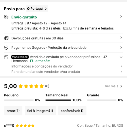
Envio para
Portugal
Envio gratuito
Entrega Est.:
Agosto 12 - Agosto 14
Entrega prevista: 4-6 dias úteis : Exclui fins de semana e feriados
Devoluções gratuitas em 30 dias
Pagamentos Seguros · Proteção da privacidade
Vendido e enviado pelo vendedor profissional: JZ
Marketplace
Hermanos
EU armazém
Informações e obrigações do vendedor
Para denunciar este vendedor e/ou produto
5,00
(6)
Ver mais
Pequeno
Tamanho Real
Grande
0%
100%
0%
amar
(1)
fiel à imagem
(1)
confortável
(1)
s***0
Cor: Bege / Tamanho: EUR38