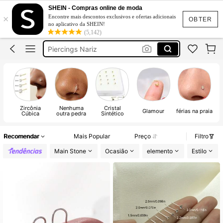
Piercing Nariz
SHEIN - Compras online de moda
×
Encontre mais descontos exclusivos e ofertas adicionais
Piercing Nariz Aço Inoxidável
OBTER
no aplicativo da SHEIN!
(5,142)
Piercings Nariz
Pirsing Nariz
Pircings Nariz
Piercing Nariz
Zircônia
Nenhuma
Cristal
Glamour
férias na praia
Cúbica
outra pedra
Sintético
Recomendar
Mais Popular
Preço
Filtro
Main Stone
Ocasião
elemento
Estilo