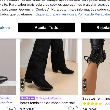
Solezae Botas femininas casuais, confortáveis e versáteis, tamancos clássicos forrados
 site. Para saber mais sobre os cookies que usamos e ajustar suas co
21,80€
34,28€
s, selecione "Gerenciar Cookies". Para obter mais informações sobre 
dados que coletamos,
clique aqui para ver nossa Política de Privacida
okies
Aceitar Tudo
Rejeita
5
21
Festivais
TemptationTreads
úsica, ideais para festas, Natal e looks de Halloween.
Botas femininas da moda com salto de cunha dobrável acima do joelho, decoração com fivela de tubarão, botas altas sexy de salto alto para exterior para outono/inverno
(100
32,26€
28,39€