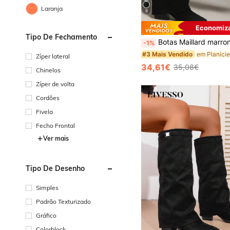
Laranja
9
Economiza
Tipo De Fechamento
Botas Maillard marrons retrô de cano médio, estilo faroeste, para mulheres, com salto alto, ideai
-1%
#3 Mais Vendido
Zíper lateral
34,61€
35,08€
Chinelos
Zíper de volta
Cordões
Fivela
Fecho Frontal
Ver mais
Tipo De Desenho
Simples
Padrão Texturizado
Gráfico
Colorblock