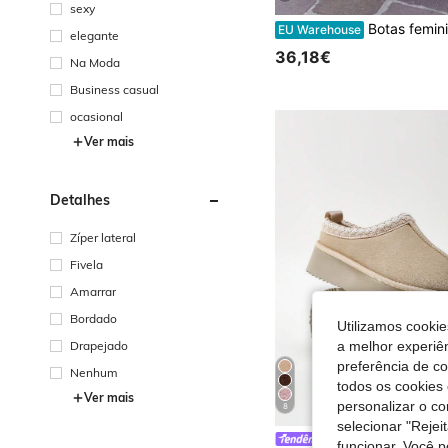
sexy
Botas femininas estilo Western Camel com salto - 
EU Warehouse
elegante
36,18€
Na Moda
Business casual
ocasional
Ver mais
Detalhes
Zíper lateral
Fivela
Amarrar
Bordado
Utilizamos cookie
Drapejado
a melhor experiên
preferência de c
Nenhum
todos os cookies 
Ver mais
personalizar o c
8
selecionar "Rejei
Solezae
funcionar. Você 