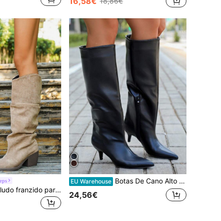
16,58€
18,86€
Botas De Cano Alto Com Salto Baixo Em Marrom, Versáteis, Para O Outono/Inverno. Botas Femininas Com Salto Baixo.
teps
EU Warehouse
Botas altas de veludo franzido para mulher, outono/inverno, vintage, biqueira pontiaguda, salto grosso alto, cano alto, cáqui, estilo punk fashion, botas Chelsea casuais de moda para exterior
24,56€