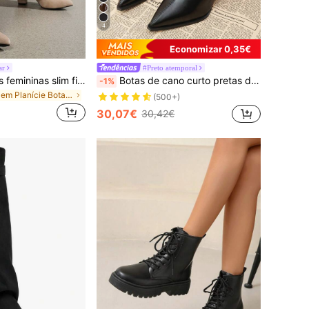
4
Economizar 0,35€
ar
#Preto atemporal
Novas botas altas femininas slim fit com franzido e cano alto, 2026 outono/inverno, biqueira pontiaguda, salto grosso, casuais de moda para exterior, botas até ao joelho
Botas de cano curto pretas de couro, com bico fino e salto grosso, da nova moda outono/inverno 2025. Modelo slim fit de alta qualidade, com zíper na parte traseira. Versáteis.
-1%
em Planície Botas Moda Feminina
(500+)
30,07€
30,42€