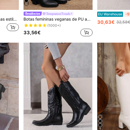
10
TemptationTreads
EU Warehouse
-5
joelho, leggings combinando, botas pretas
Botas femininas veganas de PU acima do joelho para outono/inverno, design de salto grosso, minimalistas e versáteis
30,63€
32,58
(1000+)
33,56€
15