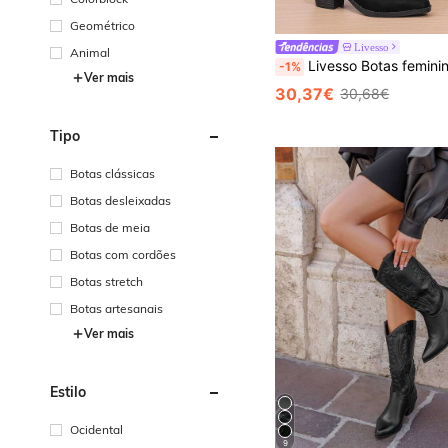
Geométrico
Livesso
Animal
Livesso Botas femininas estilo calça sexy, bico fino, salto grosso, salto grosso, outono/inverno 2025, botas retrô acima do 
-1%
Ver mais
30,37€
30,68€
Tipo
Botas clássicas
Botas desleixadas
Botas de meia
Botas com cordões
Botas stretch
Botas artesanais
Ver mais
Estilo
Ocidental
9