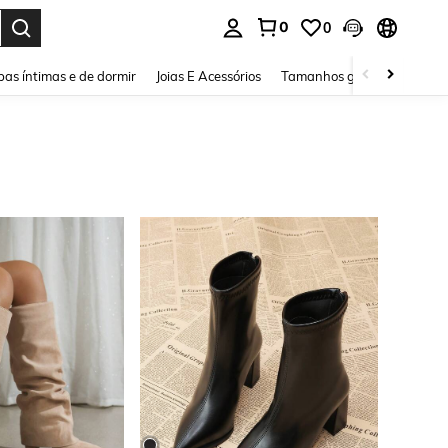
0
0
ar. Press Enter to select.
as íntimas e de dormir
Joias E Acessórios
Tamanhos grandes
Sapa