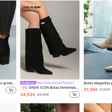
a usar com calças, leggings da moda combinando
#Itens Essenciais para Festivais
SHEIN ICON Botas femininas estilo western para férias, retro castanho Maillard, cano médio até à panturrilha, salto alto, botas altas até ao joelho, outono, inverno, novas botas de montaria longas estilo cowboy, para festa, aspeto vintage
-1%
27,39€
27,59€
34,63€
34,98€