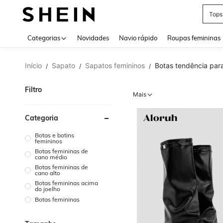
Tops
Use up 
Categorias
Novidades
Navio rápido
Roupas femininas
Início
Sapato
Sapatos femininos
Botas tendência par
/
/
/
Filtro
Mais
Categoria
Botas e botins
femininos
Botas femininas de
cano médio
Botas femininas de
cano alto
Botas femininas acima
do joelho
Botas femininas