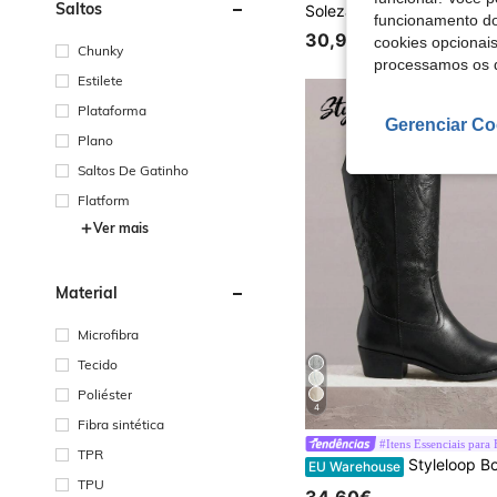
Saltos
funcionamento do
30,98€
cookies opcionai
Chunky
processamos os 
Estilete
Plataforma
Gerenciar Co
Plano
Saltos De Gatinho
Flatform
Ver mais
Material
Microfibra
Tecido
Poliéster
4
Fibra sintética
#Itens Essenciais para 
TPR
Styleloop Botas femininas de cano médio, estilo boêmio/western para festivais de m
EU Warehouse
TPU
34,60€