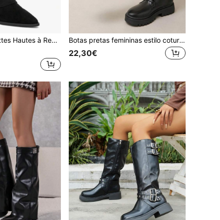
es à Recouvrement à Boucle Dorée – L'Allure Cavalière Urbaine
Botas pretas femininas estilo coturno com salto baixo, perfeitas para combinar com qualquer jeans, com cadarço frontal. Recomendamos comprar um número maior.
22,30€