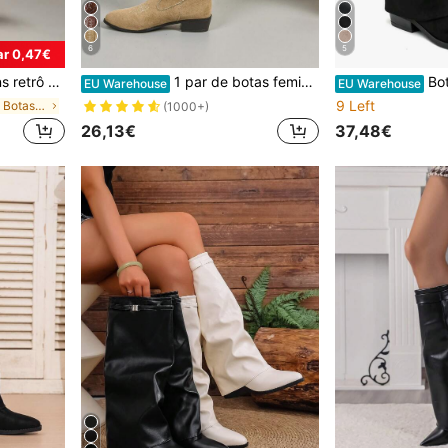
6
5
r 0,47€
s para o outono, inverno e festas.
1 par de botas femininas elegantes e da moda sem atacadores, de salto alto, bordadas, estilo ocidental, cor cáqui, botas de cowboy bordadas e estilosas
Bottes Haut
EU Warehouse
EU Warehouse
9 Left
em Planície Botas Moda Feminina
(1000+)
26,13€
37,48€