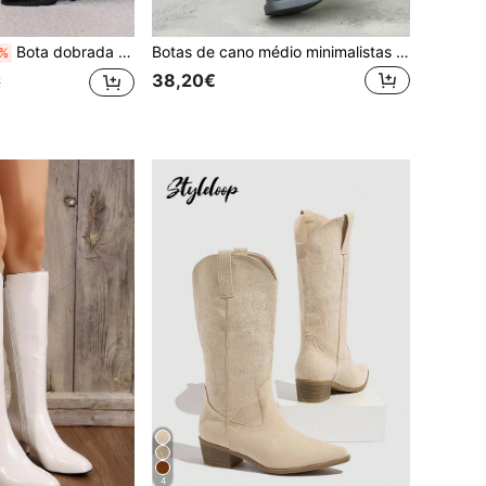
Bota dobrada com tira e enfeite para o clima de férias e sapatos de verão Sapatos de primavera Férias de primavera Páscoa
Botas de cano médio minimalistas da nova moda, design com decoração de fivela metálica e tira, macias e confortáveis para todas as estações, botas versáteis de cor lisa, leves e antiderrapantes para exterior, adequadas para festivais de música, viagens de férias e estilo fashion
%
38,20€
€
4