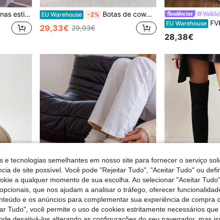
Estilo Cowboy chique com strass
Botas de cowboy estilo western com blocos de cores e cano médio, lançamento de 2025, sapatos para o Natal e Ano Novo, Dia dos Namorados e primavera
WalkIn
EU Warehouse
-2%
FVPFVP Botas femininas de cano
EU Warehouse
29,33€
29,93€
28,38€
s e tecnologias semelhantes em nosso site para fornecer o serviço soli
cia de site possível. Você pode "Rejeitar Tudo", "Aceitar Tudo" ou defi
ookie a qualquer momento de sua escolha. Ao selecionar "Aceitar Tudo"
opcionais, que nos ajudam a analisar o tráfego, oferecer funcionalida
onteúdo e os anúncios para complementar sua experiência de compra
6
tar Tudo", você permite o uso de cookies estritamente necessários que
Botas com sola grossa e forro - Clássicas e confortáveis
Botas Femininas
EU Warehouse
EU Warehouse
pode desativá-los alterando as configurações do seu navegador, mas is