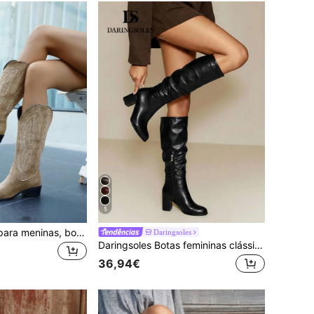
5
Botas elegantes para meninas, botas western bordadas sem cadarço, botas western bordadas de salto alto, botas de cowboy bordadas estilosas, botas de cano médio sem cadarço para outono/inverno em estilos western bordados nas cores marrom, preto e rosa.
Daringsoles
Daringsoles Botas femininas clássicas de bico redondo e salto grosso, botas com zíper lateral e cano alto, botas de inverno femininas casuais, confortáveis, elegantes e sensuais, botas pretas longas
36,94€