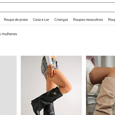
and down arrow keys to navigate search Buscas recentes and Pesquisar e Encontr
Roupa de praia
Casa e Lar
Crianças
Roupas masculinas
Roup
a mulheres