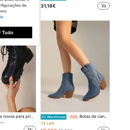
nfigurações de
31,18€
como
de.
r Tudo
Sapatos femininos novos para primavera/outono/inverno 2026, botas femininas quentes de inverno, sapatos femininos casuais versáteis e da moda, botas de cano curto pretas/brancas com atacadores e fecho lateral, botas femininas rasas, botas de cano curto femininas, botas femininas da moda, botas de cano curto para estudantes universitárias, botas de montaria, botas de mota
Botas de cano curto estilo Western jeans RevReaL com detalhes bordados
EU Warehouse
-12%
0+)
14 Left