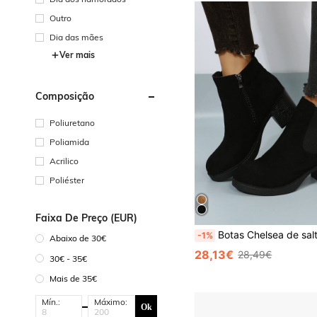
Outro
Dia das mães
Ver mais
Composição
Poliuretano
Poliamida
Acrilico
Poliéster
Faixa De Preço (EUR)
Botas Chelsea de salto grosso com zíper lateral, outono/inverno 2025, salto alto, pretas, elegantes, cor sólida, femininas, par
-1%
Abaixo de 30€
28,13€
28,49€
30€ - 35€
Mais de 35€
Mín.:
Máximo:
Ok