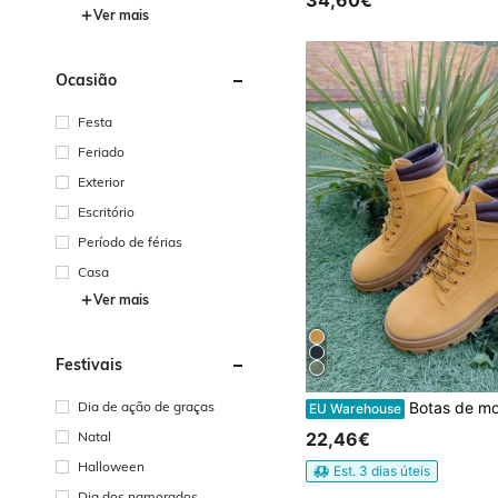
Ver mais
Ocasião
Festa
Feriado
Exterior
Escritório
Período de férias
Casa
Ver mais
Festivais
Botas de montanha com atacadores para mulheres, conforto e desempenho para aventuras ao ar livre, re
Dia de ação de graças
EU Warehouse
22,46€
Natal
Halloween
Est. 3 dias úteis
Dia dos namorados