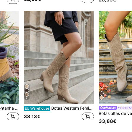
4
sistência e durabilidade, design funcional e elegante, caminhadas
Botas Western Femininas Estilo Cowgirl com Salto Grosso Bordado e Bico Fino
Petal S
EU Warehouse
38,13€
33,88€