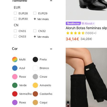
Tamanho
EUR
EUR28
EUR29
EUR30
Ver mais
Aloruh
CN
CN31
CN32
(1000+)
CN33
Ver mais
34,14€
34,28€
Cor
Multi
Preto
Azul
Branco
Rosa
Cinza
Verde
Amarelo
Vermelho
Castanho
Roxa
Caqui