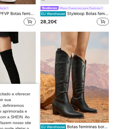
Style
#Itens Essenciais para Festivais
 alto para equitação com biqueira quadrada, salto grosso, efeito emagrecedor, botas altas versáteis sem atacadores para estilo de rua diário no outono/inverno
Styleloop Botas femininas de cano médio, ideais para looks boho, retrô americano, boêmio, country, festivais de música, festas, Natal, Halloween, férias e viagens.
EU Warehouse
28,20€
citado e oferecer
nir sua
, definiremos
de aprimorada e
 com a SHEIN. Ao
 fazem nosso site
 Minimalistas Acima Do Joelho, Salto Grosso, Clássicas, Combinam Com Qualquer Jeans
Botas femininas bordadas estilo western acima do joelho, bico e salto grosso, botas quentes e sensuais de cano médio para outono/inverno
EU Warehouse
so pode afetar o