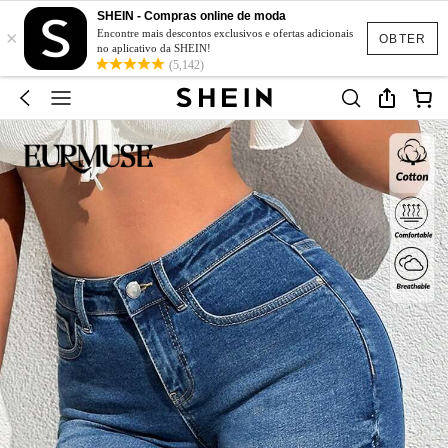
SHEIN - Compras online de moda
×
Encontre mais descontos exclusivos e ofertas adicionais
OBTER
no aplicativo da SHEIN!
(5,142)