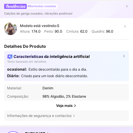
#Bermudas ousadas
Calções de ganga ousados, vibrações positivas!
Modelo está vestindo:
S
Altura:
174.0
Peito:
90.0
Cintura:
62.0
Quadris:
96.0
Detalhes Do Produto
Características da inteligência artificial
Texto baseado em detalhes
ocasional:
Estilo descontraído para o dia a dia.
Diário:
Criado para um look diário descontraído.
Material:
Denim
Composição:
98% Algodão, 2% Elastane
Veja mais
Informações de segurança e contactos
354K Seguidores
4,75