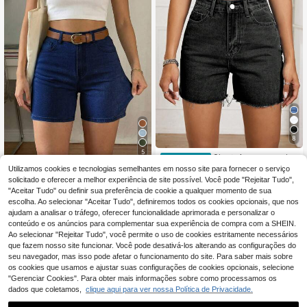
8
5
Shorts jeans casual c
EU Warehouse
om botão frontal e bainha desfiada
Utilizamos cookies e tecnologias semelhantes em nosso site para fornecer o serviço
11
Calções de ganga para mulher, calç
,99€
com vários bolsos
as de verão para tempo quente, bol
solicitado e oferecer a melhor experiência de site possível. Você pode "Rejeitar Tudo",
15
,49€
-3%
15,99€
sos frontais e traseiros lavados com
"Aceitar Tudo" ou definir sua preferência de cookie a qualquer momento de sua
elástico, estilo urbano versátil, calç
escolha. Ao selecionar "Aceitar Tudo", definiremos todos os cookies opcionais, que nos
as casuais de praia
ajudam a analisar o tráfego, oferecer funcionalidade aprimorada e personalizar o
conteúdo e os anúncios para complementar sua experiência de compra com a SHEIN.
Ao selecionar "Rejeitar Tudo", você permite o uso de cookies estritamente necessários
que fazem nosso site funcionar. Você pode desativá-los alterando as configurações do
seu navegador, mas isso pode afetar o funcionamento do site. Para saber mais sobre
os cookies que usamos e ajustar suas configurações de cookies opcionais, selecione
"Gerenciar Cookies". Para obter mais informações sobre como processamos os
dados que coletamos,
clique aqui para ver nossa Política de Privacidade.