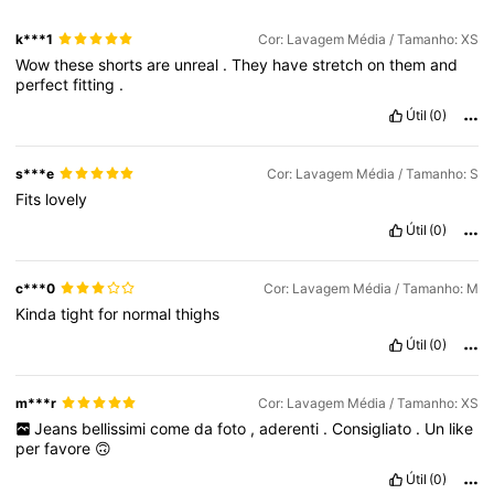
k***1
Cor: Lavagem Média / Tamanho: XS
Wow
these
shorts
are
unreal
.
They
have
stretch
on
them
and
354K Seguidores
4,75
perfect
fitting
.
Útil
(0)
354K Seguidores
4,75
s***e
Cor: Lavagem Média / Tamanho: S
Fits
lovely
354K Seguidores
4,75
Útil
(0)
c***0
Cor: Lavagem Média / Tamanho: M
Kinda
tight
for
normal
thighs
Útil
(0)
m***r
Cor: Lavagem Média / Tamanho: XS
Jeans
bellissimi
come
da
foto
,
aderenti
.
Consigliato
.
Un
like
per
favore
🙃
Útil
(0)