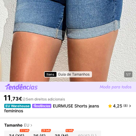
Guia de Tamanhos
Itens
1/7
11
,73€
Sem direitos adicionais
EURMUSE Shorts jeans
4,25
(8)
EU Warehouse
femininos
Tamanho
EU
11 left
29 left
6 left
34
(XS)
36
(S)
38
(M)
40/42
(L)