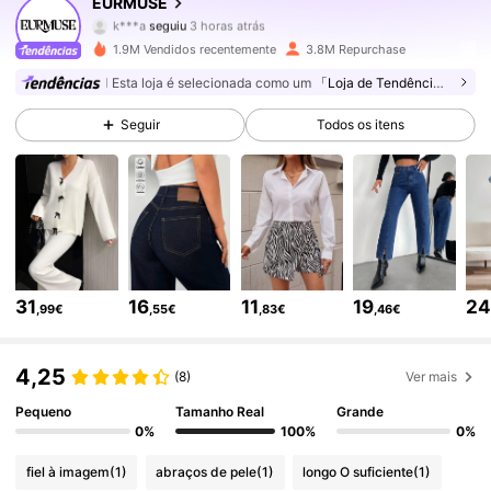
EURMUSE
k***a
seguiu
3 horas atrás
n***f
está a navegar
354K Seguidores
4,75
1.9M Vendidos recentemente
3.8M Repurchase
Esta loja é selecionada como um
「Loja de Tendências」
354K Seguidores
4,75
Seguir
Todos os itens
354K Seguidores
4,75
354K Seguidores
4,75
31
16
11
19
2
,99€
,55€
,83€
,46€
354K Seguidores
4,75
4,25
(8)
Ver mais
354K Seguidores
4,75
Pequeno
Tamanho Real
Grande
0%
100%
0%
fiel à imagem
(1)
abraços de pele
(1)
longo O suficiente
(1)
354K Seguidores
4,75