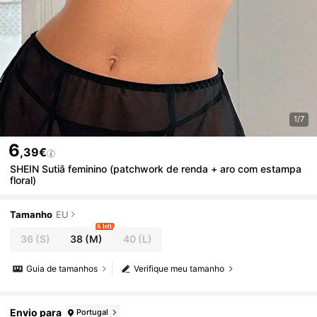
1/7
6
,39€
SHEIN Sutiã feminino (patchwork de renda + aro com estampa
floral)
Tamanho
EU
6 left
36
(S)
38
(M)
40
(L)
Guia de tamanhos
Verifique meu tamanho
Envio para
Portugal