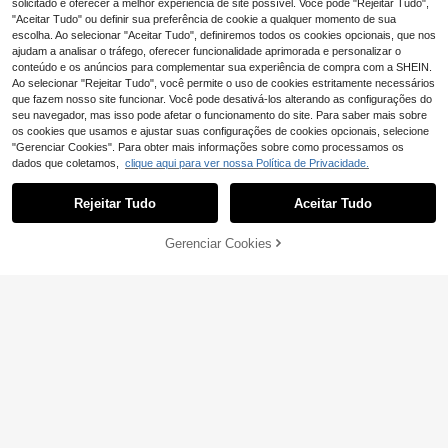
solicitado e oferecer a melhor experiência de site possível. Você pode "Rejeitar Tudo",
"Aceitar Tudo" ou definir sua preferência de cookie a qualquer momento de sua
escolha. Ao selecionar "Aceitar Tudo", definiremos todos os cookies opcionais, que nos
ajudam a analisar o tráfego, oferecer funcionalidade aprimorada e personalizar o
conteúdo e os anúncios para complementar sua experiência de compra com a SHEIN.
Ao selecionar "Rejeitar Tudo", você permite o uso de cookies estritamente necessários
que fazem nosso site funcionar. Você pode desativá-los alterando as configurações do
seu navegador, mas isso pode afetar o funcionamento do site. Para saber mais sobre
os cookies que usamos e ajustar suas configurações de cookies opcionais, selecione
"Gerenciar Cookies". Para obter mais informações sobre como processamos os
dados que coletamos,
clique aqui para ver nossa Política de Privacidade.
Rejeitar Tudo
Aceitar Tudo
Economizar 0,04€
Gerenciar Cookies
ADICIONAR AO CARRINHO
MLeyhoice Sutiã feminino sexy e c
5
onfortável de malha preta com cost
,37€
5,41€
Cévolie
as macias estilo nadador, lingerie
Cévolie Sutiã lingerie
EU Warehouse
6
feminino com decote em V profund
,99€
o e fecho frontal de renda romântic
a