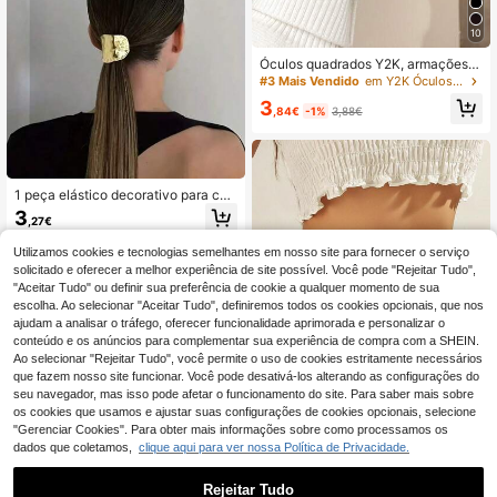
10
Óculos quadrados Y2K, armações r
etangulares casuais retro unissexo
#3 Mais Vendido
em Y2K Óculos de sol femininos
para praia, viagens ao ar livre e regr
3
esso à escola
,84€
-1%
3,88€
1 peça elástico decorativo para cab
elo geométrico em metal dourado, a
3
,27€
ro de cabelo de luxo para mulher es
tilo humorístico dark, aro de cabelo
Utilizamos cookies e tecnologias semelhantes em nosso site para fornecer o serviço
em metal, conjunto moderno para a
solicitado e oferecer a melhor experiência de site possível. Você pode "Rejeitar Tudo",
panhado de cabelo, Minima
"Aceitar Tudo" ou definir sua preferência de cookie a qualquer momento de sua
escolha. Ao selecionar "Aceitar Tudo", definiremos todos os cookies opcionais, que nos
ajudam a analisar o tráfego, oferecer funcionalidade aprimorada e personalizar o
conteúdo e os anúncios para complementar sua experiência de compra com a SHEIN.
Ao selecionar "Rejeitar Tudo", você permite o uso de cookies estritamente necessários
que fazem nosso site funcionar. Você pode desativá-los alterando as configurações do
seu navegador, mas isso pode afetar o funcionamento do site. Para saber mais sobre
os cookies que usamos e ajustar suas configurações de cookies opcionais, selecione
"Gerenciar Cookies". Para obter mais informações sobre como processamos os
4
dados que coletamos,
clique aqui para ver nossa Política de Privacidade.
Cinto de cintura redondo de metal d
e alta qualidade (1 unidade), ideal p
Rejeitar Tudo
#1 Mais Vendido
em Liga de alumínio Cintos Femininos e Acessórios