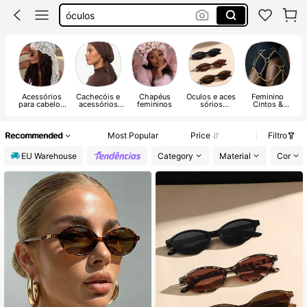
Oculos De Sol Mulher
óculos De Sol
Oculos De Sol Feminino
Acessórios
Cachecóis e
Chapéus
Óculos e aces
Feminino
para cabelos
acessórios
femininos
sórios
Cintos &
femininos
femininos
femininos
Acessórios
para Cintos
Recommended
Most Popular
Price
Filtro
EU Warehouse
Category
Material
Cor