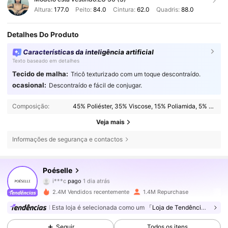
Altura:
177.0
Peito:
84.0
Cintura:
62.0
Quadris:
88.0
Detalhes Do Produto
Características da inteligência artificial
Texto baseado em detalhes
Tecido de malha:
Tricô texturizado com um toque descontraído.
ocasional:
Descontraído e fácil de conjugar.
Composição:
45% Poliéster, 35% Viscose, 15% Poliamida, 5% Elastane
Veja mais
Informações de segurança e contactos
Poéselle
1.5M Seguidores
4,80
i***c
pago
1 dia atrás
e***t
seguiu
10 minutos atrás
2.4M Vendidos recentemente
1.4M Repurchase
1.5M Seguidores
4,80
Esta loja é selecionada como um
「Loja de Tendências」
Seguir
Todos os itens