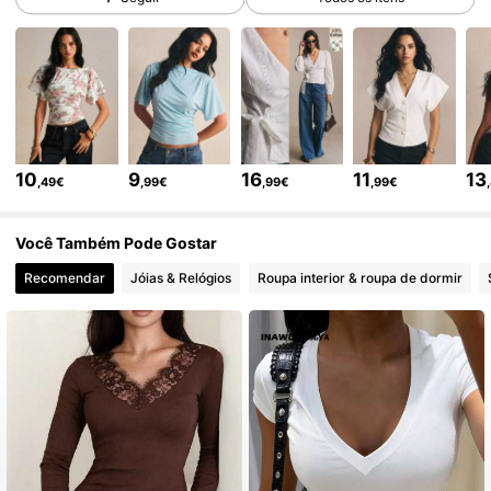
1.5M Seguidores
4,80
1.5M Seguidores
4,80
1.5M Seguidores
4,80
10
9
16
11
13
,49€
,99€
,99€
,99€
Você Também Pode Gostar
1.5M Seguidores
4,80
Recomendar
Jóias & Relógios
Roupa interior & roupa de dormir
1.5M Seguidores
4,80
1.5M Seguidores
4,80
1.5M Seguidores
4,80