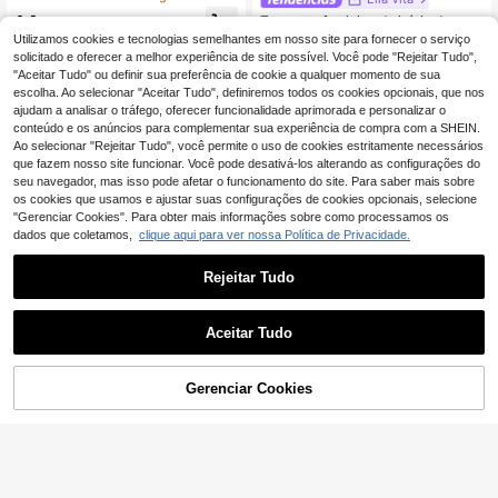
cote Halter, Preto, Estético
14
Top curto feminino de início de outo
,80€
no, moda francesa, decote profund
7 Left
Utilizamos cookies e tecnologias semelhantes em nosso site para fornecer o serviço
o em V, cintura marcada, mangas m
solicitado e oferecer a melhor experiência de site possível. Você pode "Rejeitar Tudo",
11
orcego, renda contrastante, estilo s
,10€
"Aceitar Tudo" ou definir sua preferência de cookie a qualquer momento de sua
uave e sexy, branco, verão
escolha. Ao selecionar "Aceitar Tudo", definiremos todos os cookies opcionais, que nos
ajudam a analisar o tráfego, oferecer funcionalidade aprimorada e personalizar o
conteúdo e os anúncios para complementar sua experiência de compra com a SHEIN.
Ao selecionar "Rejeitar Tudo", você permite o uso de cookies estritamente necessários
que fazem nosso site funcionar. Você pode desativá-los alterando as configurações do
seu navegador, mas isso pode afetar o funcionamento do site. Para saber mais sobre
os cookies que usamos e ajustar suas configurações de cookies opcionais, selecione
"Gerenciar Cookies". Para obter mais informações sobre como processamos os
dados que coletamos,
clique aqui para ver nossa Política de Privacidade.
Rejeitar Tudo
Aceitar Tudo
Gerenciar Cookies
SHEIN LUNE Laço Co
EU Warehouse
ADICIONAR AO CARRINHO
4
ntraste Simples elegante Camiseta
6
,92€
Dazy
DAZY T-shirt de Senh
EU Warehouse
ora Branca de Manga Comprida, Aj
11
,14€
-2%
11,38€
ustada, Elegante, com Renda e Pat