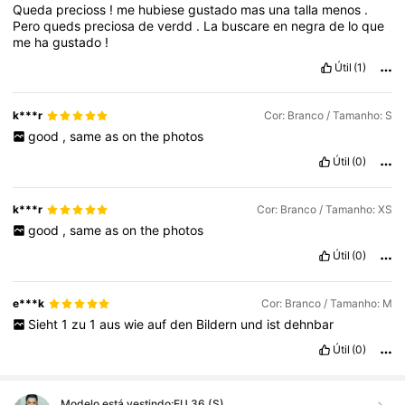
Queda
precioss
!
me
hubiese
gustado
mas
una
talla
menos
.
Pero
queds
preciosa
de
verdd
.
La
buscare
en
negra
de
lo
que
me
ha
gustado
!
Útil
(1)
k***r
Cor: Branco / Tamanho: S
good
,
same
as
on
the
photos
Útil
(0)
k***r
Cor: Branco / Tamanho: XS
good
,
same
as
on
the
photos
Útil
(0)
e***k
Cor: Branco / Tamanho: M
Sieht
1
zu
1
aus
wie
auf
den
Bildern
und
ist
dehnbar
Útil
(0)
Modelo está vestindo:
EU 36 (S)