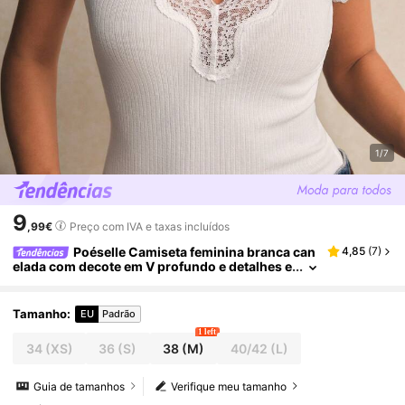
1/7
9
,99€
Preço com IVA e taxas incluídos
Poéselle Camiseta feminina branca can
4,85
(
7
)
elada com decote em V profundo e detalhes e
m renda – Blusa feminina de manga curta, ma
cia e elástica, com detalhes em renda. Blusa bran
ca canelada com decote em V profundo, estilo est
Tamanho
:
EU
Padrão
ético e romântico, ideal para ocasiões como baby
1 left
tee (Y2K), camiseta canelada ajustada, camiseta f
34
(XS)
36
(S)
38
(M)
40/42
(L)
eminina casual de manga curta com decote em V
profundo e detalhes em renda, perfeita para o dia
a dia, festivais, Páscoa, casamentos, formaturas,
Guia de tamanhos
Verifique meu tamanho
trabalho e shows country.