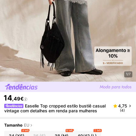
1/7
14
,49€
Easelle Top cropped estilo bustiê casual
4,75
vintage com detalhes em renda para mulheres
(4)
Tamanho
EU
4 left
6 left
5 left
34
(XS)
36
(S)
38
(M)
40/42
(L)