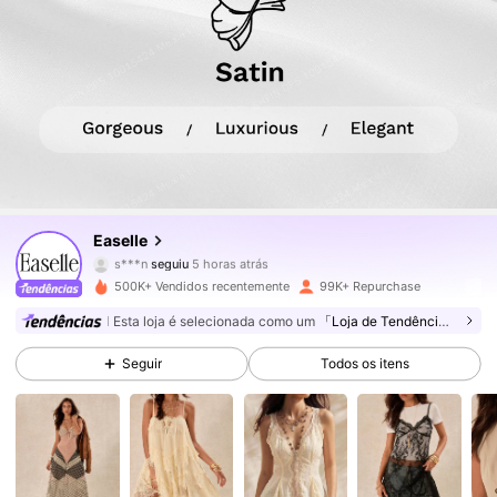
253K Seguidores
4,78
Easelle
g***p
está a navegar
253K Seguidores
4,78
500K+ Vendidos recentemente
99K+ Repurchase
Esta loja é selecionada como um
「Loja de Tendências」
253K Seguidores
4,78
Seguir
Todos os itens
253K Seguidores
4,78