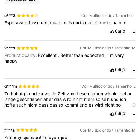
e***3
Cor: Multicolorido / Tamanho: L
Esperava
q
fosse
um
pouco
mais
curto
mas
é
bonito
na
mm
Útil
(0)
v***s
Cor: Multicolorido / Tamanho: M
Product quality:
Excellent
.
Better
than
expected
I
’
m
very
happy
Útil
(0)
g***m
Cor: Multicolorido / Tamanho: L
Zu
hhhhtgh
und
zu
wenig
Zeit
zum
Lesen
haben
wir
hier
schon
lange
geschrieben
aber
das
wird
nicht
mehr
so
sein
und
ich
hoffe
auch
nicht
dass
das
so
kommt
und
es
wird
nicht
so
schnell
wie
die
letzten
Monate
gewesen
werden
kann
ich
auch
Útil
(0)
noch
mal
schauen
ob
es
wirklich
noch
was
gibt
aber
das
wird
sich
dann
auch
w
f***a
Cor: Multicolorido / Tamanho: M
Υπέροχο
φόρεμα!
Το
αγαπησα.