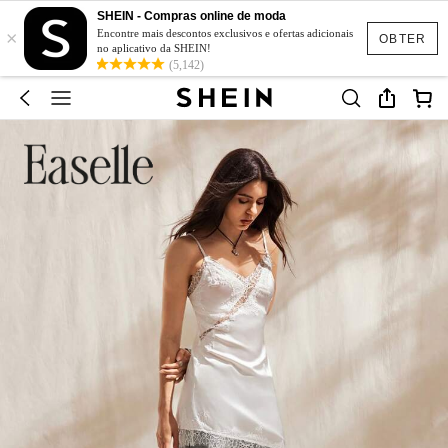
SHEIN - Compras online de moda
×
Encontre mais descontos exclusivos e ofertas adicionais
OBTER
no aplicativo da SHEIN!
(5,142)