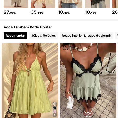
253K Seguidores
4,78
27
35
10
10
26
,99€
,56€
,49€
,49€
253K Seguidores
4,78
Você Também Pode Gostar
Recomendar
Jóias & Relógios
Roupa interior & roupa de dormir
253K Seguidores
4,78
253K Seguidores
4,78
253K Seguidores
4,78
253K Seguidores
4,78
253K Seguidores
4,78
9