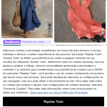
13
8
#Vestido de verão para o litoral
Vestido maxi camisola plissado azul
Solivie Vestido femini
EU Warehouse
claro para mulher, com busto franzi
no casual de festa com babados na
23
#1 Mais Vendido
em Enrole Vestidos Femininos
Utilizamos cookies e tecnologias semelhantes em nosso site para fornecer o serviço
,19€
do, costas nuas, fluido, elegante, pa
cor sólida e fenda.
solicitado e oferecer a melhor experiência de site possível. Você pode "Rejeitar Tudo",
16
ra verão, férias, praia, resort, festa e
,33€
"Aceitar Tudo" ou definir sua preferência de cookie a qualquer momento de sua
época de regresso às aulas
escolha. Ao selecionar "Aceitar Tudo", definiremos todos os cookies opcionais, que nos
ajudam a analisar o tráfego, oferecer funcionalidade aprimorada e personalizar o
conteúdo e os anúncios para complementar sua experiência de compra com a SHEIN.
Ao selecionar "Rejeitar Tudo", você permite o uso de cookies estritamente necessários
que fazem nosso site funcionar. Você pode desativá-los alterando as configurações do
seu navegador, mas isso pode afetar o funcionamento do site. Para saber mais sobre
os cookies que usamos e ajustar suas configurações de cookies opcionais, selecione
"Gerenciar Cookies". Para obter mais informações sobre como processamos os
dados que coletamos,
clique aqui para ver nossa Política de Privacidade.
Rejeitar Tudo