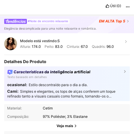
Útil
(0)
EM ALTA
Top 5
#Noite de encontro relaxante
Elegância descomplicada para uma noite relaxante e romântica.
Modelo está vestindo:
S
Altura:
174.0
Peito:
83.0
Cintura:
67.0
Quadris:
96.0
Detalhes Do Produto
Características da inteligência artificial
Texto baseado em detalhes
ocasional:
Estilo descontraído para o dia a dia.
Cami:
Simples e elegantes, os tops de alças conferem um toque
refinado tanto a visuais casuais como formais, tornando-os o
complemento perfeito para qualquer guarda-roupa.
Material:
Cetim
Composição:
97% Poliéster, 3% Elastane
Veja mais