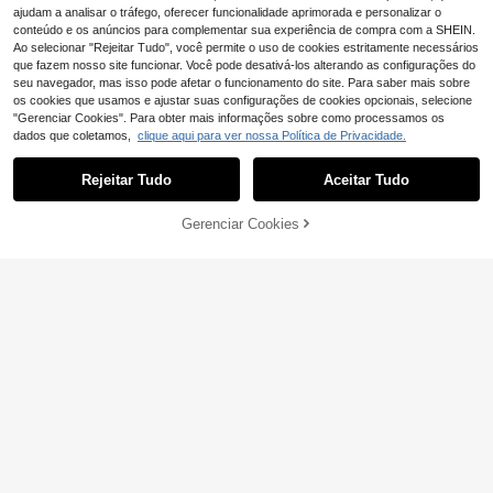
e Chiffon Elegante Francês com De
7
8
ajudam a analisar o tráfego, oferecer funcionalidade aprimorada e personalizar o
,41€
cote em V, Contraste Preto & Branc
conteúdo e os anúncios para complementar sua experiência de compra com a SHEIN.
o, Babados, Manga Curta, Corte Sli
#Bancadas de trabalho
Ao selecionar "Rejeitar Tudo", você permite o uso de cookies estritamente necessários
m, Roupa de Trabalho, Novidade de
Conjunto de 2 peças
EU Warehouse
que fazem nosso site funcionar. Você pode desativá-los alterando as configurações do
Verão
Aloruh Casual Elegante com Blusa
14
seu navegador, mas isso pode afetar o funcionamento do site. Para saber mais sobre
,31€
de Manga Curta com Decote em V
os cookies que usamos e ajustar suas configurações de cookies opcionais, selecione
Profundo e Franzido, Blusa Solta e
"Gerenciar Cookies". Para obter mais informações sobre como processamos os
Calça Justa, Camiseta Feminina, C
amiseta Versátil para a Primavera
dados que coletamos,
clique aqui para ver nossa Política de Privacidade.
Mostrar artigos semelhantes em stock
Veja tudo
15
Rejeitar Tudo
Aceitar Tudo
Desculpe, este produto está esgotado.
Colete de malha feminino casual e
sexy, sem mangas, gola redonda, c
8
,58€
8,66€
om lantejoulas, top elegante de mo
Gerenciar Cookies
ESGOTADO
da nova 2026
Top tubo sem alças se
EU Warehouse
xy elegante e moderno para mulher,
15
,90€
cor lisa, castanho, verão
31
GlowEve 1pc camiset
EU Warehouse
a feminina casual cor sólida manga
12
,86€
curta
21
Breezaya
Breezaya Camiseta c
EU Warehouse
asual de verão de cor sólida, mang
9
,99€
a curta, gola entalhada e detalhes