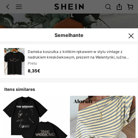
Semelhante
Damska koszulka z krótkim rękawem w stylu vintage z
nadrukiem kreskówkowym, prezent na Walentynki, luźna
koszulka na wiosnę/lato, wakacje, odzież na zewnątrz,
Preto
święta, ukończen
8,35€
Itens similares