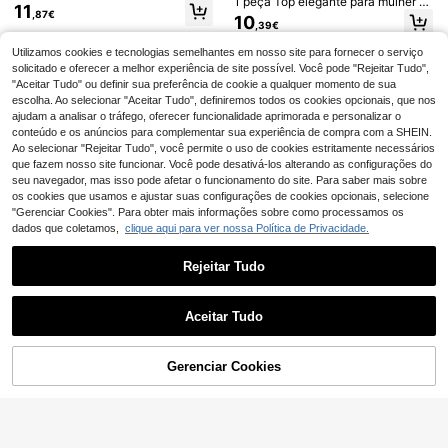
1 peça Top elegante para mulher c
na de manga curta com babados e
8
11
om patchwork de renda, sem alças,
,87€
blocos de cores
10
,39€
preto, verão
#Elegância com ombros à mostra
#Mania Metálica
Yuwenier Top Corset Elegante Vint
Utilizamos cookies e tecnologias semelhantes em nosso site para fornecer o serviço
Top bandeau feminino de verão, jus
age de Cor Sólida com Mangas Pét
to e elástico, com revestimento PU
solicitado e oferecer a melhor experiência de site possível. Você pode "Rejeitar Tudo",
17
9
,32€
,72€
ala em Renda, Decote Coração, Pat
dourado, estilo metálico moderno, a
"Aceitar Tudo" ou definir sua preferência de cookie a qualquer momento de sua
chwork de Renda Floral, Fecho Fro
dequado para discoteca, festa, uso
escolha. Ao selecionar "Aceitar Tudo", definiremos todos os cookies opcionais, que nos
ntal com Botões, com Barbatanas, V
diário, festival de música e concert
ajudam a analisar o tráfego, oferecer funcionalidade aprimorada e personalizar o
ermelho, Verão
o, Y2K
conteúdo e os anúncios para complementar sua experiência de compra com a SHEIN.
Ao selecionar "Rejeitar Tudo", você permite o uso de cookies estritamente necessários
que fazem nosso site funcionar. Você pode desativá-los alterando as configurações do
seu navegador, mas isso pode afetar o funcionamento do site. Para saber mais sobre
os cookies que usamos e ajustar suas configurações de cookies opcionais, selecione
"Gerenciar Cookies". Para obter mais informações sobre como processamos os
dados que coletamos,
clique aqui para ver nossa Política de Privacidade.
Rejeitar Tudo
Mostrar artigos semelhantes em stock
Veja tudo
Aceitar Tudo
Desculpe, este produto está esgotado.
Blusa feminina român
EU Warehouse
Aloruh
tica com decote em V vazado e ma
11
,36€
nga curta, casual chique, versátil e
Aloruh Blusa feminina
EU Warehouse
Gerenciar Cookies
ESGOTADO
elegante, branca, para verão e noit
elegante de cetim, cor sólida, com
8
4
8
e de encontro
,41€
decote halter e costas abertas.
INAWLY Camisola fem
Pariaura
EU Warehouse
inina casual de férias com ajuste de
5
Pariaura Blusa de Primavera/Verão
,99€
-40%
9,99€
renda waffle e patchwork
estilo francês preta com renda, dec
14
,49€