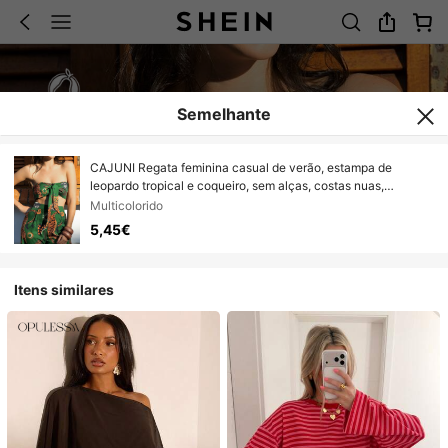
Semelhante
CAJUNI Regata feminina casual de verão, estampa de
leopardo tropical e coqueiro, sem alças, costas nuas,
contrastante, estilo bandeau
Multicolorido
5,45€
Itens similares