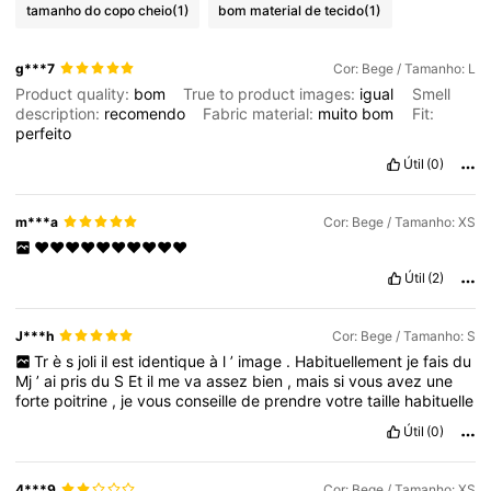
tamanho do copo cheio
(1)
bom material de tecido
(1)
g***7
Cor: Bege / Tamanho: L
Product quality:
bom
True to product images:
igual
Smell
description:
recomendo
Fabric material:
muito
bom
Fit:
perfeito
Útil
(0)
m***a
Cor: Bege / Tamanho: XS
❤️❤️❤️❤️❤️❤️❤️❤️❤️❤️
Útil
(2)
J***h
Cor: Bege / Tamanho: S
Tr
è
s
joli
il
est
identique
à
l
’
image
.
Habituellement
je
fais
du
Mj
’
ai
pris
du
S
Et
il
me
va
assez
bien
,
mais
si
vous
avez
une
forte
poitrine
,
je
vous
conseille
de
prendre
votre
taille
habituelle
Útil
(0)
4***9
Cor: Bege / Tamanho: XS