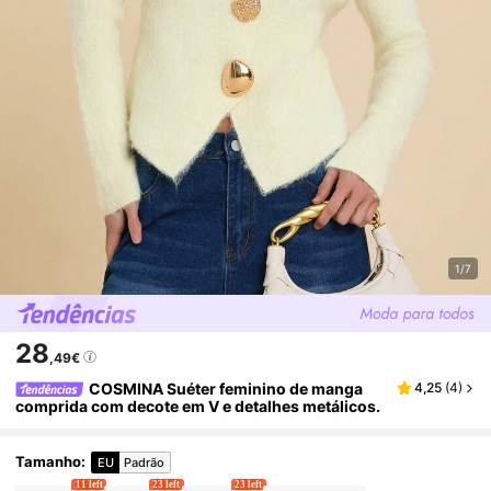
1/7
28
,49€
COSMINA Suéter feminino de manga
4,25
(
4
)
comprida com decote em V e detalhes metálicos.
Tamanho
:
EU
Padrão
11 left
23 left
23 left