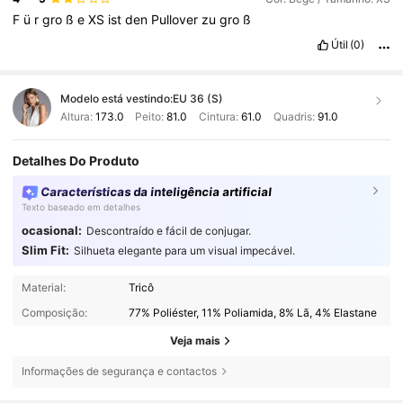
F
ü
r
gro
ß
e
XS
ist
den
Pullover
zu
gro
ß
Útil
(0)
Modelo está vestindo:
EU 36 (S)
Altura:
173.0
Peito:
81.0
Cintura:
61.0
Quadris:
91.0
Detalhes Do Produto
Características da inteligência artificial
Texto baseado em detalhes
ocasional:
Descontraído e fácil de conjugar.
Slim Fit:
Silhueta elegante para um visual impecável.
Material:
Tricô
Composição:
77% Poliéster, 11% Poliamida, 8% Lã, 4% Elastane
Veja mais
Informações de segurança e contactos