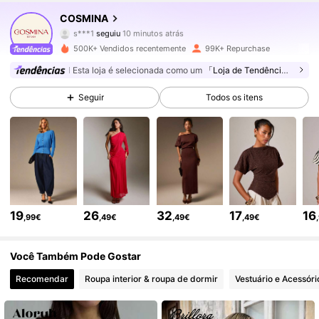
842K Seguidores
4,74
COSMINA
s***1
seguiu
10 minutos atrás
C***r
está a navegar
500K+ Vendidos recentemente
99K+ Repurchase
842K Seguidores
4,74
Esta loja é selecionada como um
「Loja de Tendências」
Seguir
Todos os itens
842K Seguidores
4,74
842K Seguidores
4,74
842K Seguidores
4,74
19
26
32
17
16
,99€
,49€
,49€
,49€
842K Seguidores
4,74
Você Também Pode Gostar
Recomendar
Roupa interior & roupa de dormir
Vestuário e Acessóri
842K Seguidores
4,74