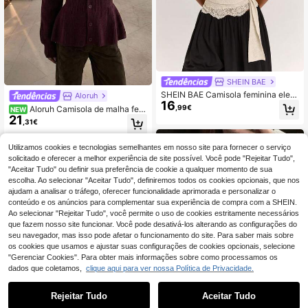
SHEIN BAE
SHEIN BAE Camisola feminina eleg
Aloruh
16
ante minimalista para deslocações,
,99€
Aloruh Camisola de malha fem
NEW
de gola meia-alta e cintura marcad
21
inina elegante e sexy com decote e
,31€
a
m V profundo, corte slim e cintura m
arcada, cor bordeaux, para outono/i
nverno
Utilizamos cookies e tecnologias semelhantes em nosso site para fornecer o serviço
solicitado e oferecer a melhor experiência de site possível. Você pode "Rejeitar Tudo",
"Aceitar Tudo" ou definir sua preferência de cookie a qualquer momento de sua
escolha. Ao selecionar "Aceitar Tudo", definiremos todos os cookies opcionais, que nos
ajudam a analisar o tráfego, oferecer funcionalidade aprimorada e personalizar o
conteúdo e os anúncios para complementar sua experiência de compra com a SHEIN.
Ao selecionar "Rejeitar Tudo", você permite o uso de cookies estritamente necessários
que fazem nosso site funcionar. Você pode desativá-los alterando as configurações do
seu navegador, mas isso pode afetar o funcionamento do site. Para saber mais sobre
os cookies que usamos e ajustar suas configurações de cookies opcionais, selecione
"Gerenciar Cookies". Para obter mais informações sobre como processamos os
dados que coletamos,
clique aqui para ver nossa Política de Privacidade.
Rejeitar Tudo
Aceitar Tudo