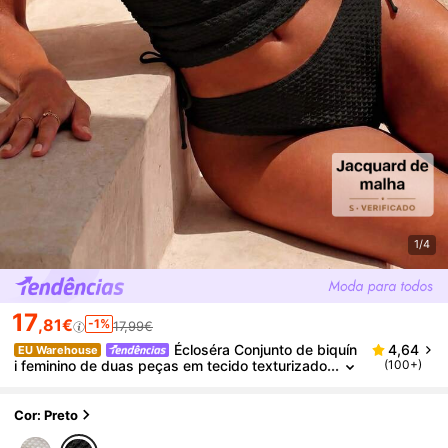
1/4
17
,81€
-1%
17,99€
Écloséra Conjunto de biquín
4,64
EU Warehouse
i feminino de duas peças em tecido texturizado
(100+)
com decoração de conchas do mar, biquíni cas
ual para férias.
Cor: Preto