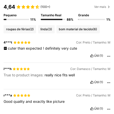
4,64
(100+)
Ver mais
Pequeno
Tamanho Real
Grande
11%
88%
1%
roupas de férias
(2)
linda
(3)
bom material de tecido
(6)
4***t
Cor: Preto / Tamanho: M
cuter
than
expected
!
definitely
very
cute
Útil
(1)
i***h
Cor: Damasco / Tamanho: M
True to product images:
really
nice
fits
well
Útil
(1)
r***a
Cor: Preto / Tamanho: M
Good
quality
and
exactly
like
picture
Útil
(1)