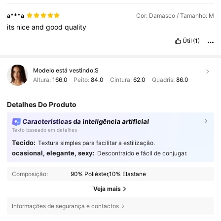
a***a
Cor: Damasco / Tamanho: M
its
nice
and
good
quality
Útil
(1)
Modelo está vestindo:
S
Altura:
166.0
Peito:
84.0
Cintura:
62.0
Quadris:
86.0
Detalhes Do Produto
Características da inteligência artificial
Texto baseado em detalhes
Tecido:
Textura simples para facilitar a estilização.
ocasional, elegante, sexy:
Descontraído e fácil de conjugar.
Composição:
90% Poliéster,10% Elastane
Veja mais
Informações de segurança e contactos