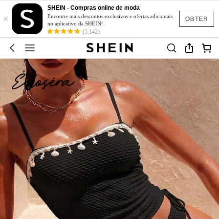
SHEIN - Compras online de moda
×
Encontre mais descontos exclusivos e ofertas adicionais
OBTER
no aplicativo da SHEIN!
(5,142)