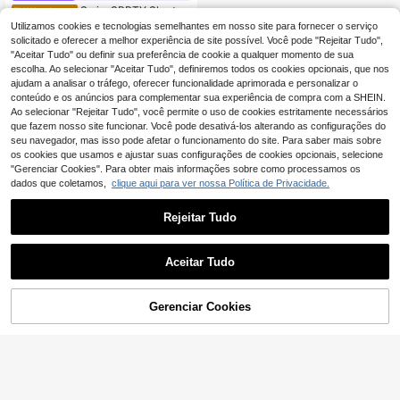
Swim SPRTY Shorts d
EU Warehouse
e praia femininos elegantes e casua
#1 Mais Vendido
em Curto Calções Femininos
Utilizamos cookies e tecnologias semelhantes em nosso site para fornecer o serviço
is, perfeitos para férias românticas,
11
solicitado e oferecer a melhor experiência de site possível. Você pode "Rejeitar Tudo",
,87€
-1%
11,99€
com detalhes em metal, design com
"Aceitar Tudo" ou definir sua preferência de cookie a qualquer momento de sua
sobreposição de saia, modelador de
escolha. Ao selecionar "Aceitar Tudo", definiremos todos os cookies opcionais, que nos
silhueta, ideais para praia, resorts, s
ajudam a analisar o tráfego, oferecer funcionalidade aprimorada e personalizar o
pas, festivais de música, lua de mel
e viagens de lazer.
conteúdo e os anúncios para complementar sua experiência de compra com a SHEIN.
Ao selecionar "Rejeitar Tudo", você permite o uso de cookies estritamente necessários
que fazem nosso site funcionar. Você pode desativá-los alterando as configurações do
seu navegador, mas isso pode afetar o funcionamento do site. Para saber mais sobre
os cookies que usamos e ajustar suas configurações de cookies opcionais, selecione
"Gerenciar Cookies". Para obter mais informações sobre como processamos os
dados que coletamos,
clique aqui para ver nossa Política de Privacidade.
Rejeitar Tudo
Aceitar Tudo
ADICIONAR AO
Gerenciar Cookies
COMPRE AGORA
CARRINHO