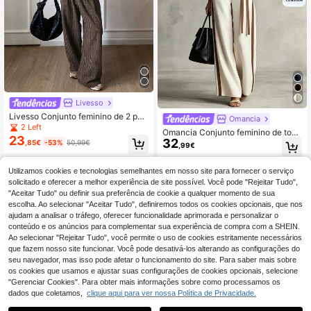
Livesso
Livesso Conjunto feminino de 2 peç
Omancia
as para outono/inverno, composto p
2 Left
Omancia Conjunto feminino de top
or calça reta casual em malha mist
23
32
de manga comprida com botões, co
,85€
-53%
50,99€
a, jaqueta com gola alta e detalhes l
,99€
res contrastantes e amarração, e ca
istrados, e calça pantalona. Ideal pa
lças casuais largas às riscas
ra ocasiões formais e informais.
Utilizamos cookies e tecnologias semelhantes em nosso site para fornecer o serviço
solicitado e oferecer a melhor experiência de site possível. Você pode "Rejeitar Tudo",
"Aceitar Tudo" ou definir sua preferência de cookie a qualquer momento de sua
escolha. Ao selecionar "Aceitar Tudo", definiremos todos os cookies opcionais, que nos
ajudam a analisar o tráfego, oferecer funcionalidade aprimorada e personalizar o
conteúdo e os anúncios para complementar sua experiência de compra com a SHEIN.
Ao selecionar "Rejeitar Tudo", você permite o uso de cookies estritamente necessários
que fazem nosso site funcionar. Você pode desativá-los alterando as configurações do
seu navegador, mas isso pode afetar o funcionamento do site. Para saber mais sobre
os cookies que usamos e ajustar suas configurações de cookies opcionais, selecione
"Gerenciar Cookies". Para obter mais informações sobre como processamos os
dados que coletamos,
clique aqui para ver nossa Política de Privacidade.