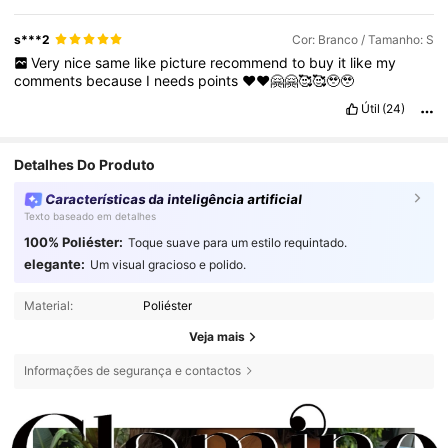
s***2
Cor: Branco / Tamanho: S
Very
nice
same
like
picture
recommend
to
buy
it
like
my
comments
because
I
needs
points
❤️❤️🤗🤗🥰🥰🥹🥹
Útil
(24)
Detalhes Do Produto
Características da inteligência artificial
Texto baseado em detalhes
100% Poliéster:
Toque suave para um estilo requintado.
elegante:
Um visual gracioso e polido.
Material:
Poliéster
Veja mais
Informações de segurança e contactos