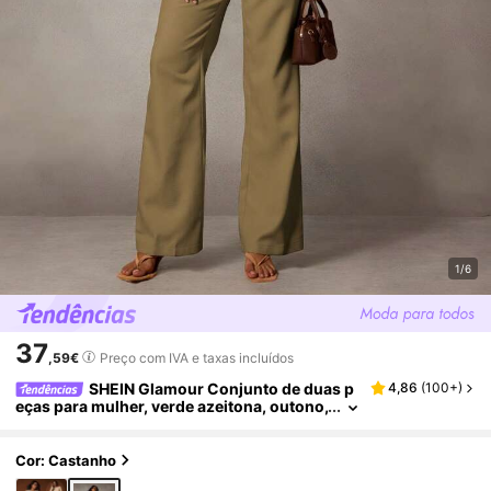
1/6
37
,59€
Preço com IVA e taxas incluídos
SHEIN Glamour Conjunto de duas p
4,86
(
100+
)
eças para mulher, verde azeitona, outono,
elegante, fato casual de negócios para es
critório, casaco de gola redonda de manga co
mprida com abotoamento simples e calças, pr
Cor: Castanho
ofissional