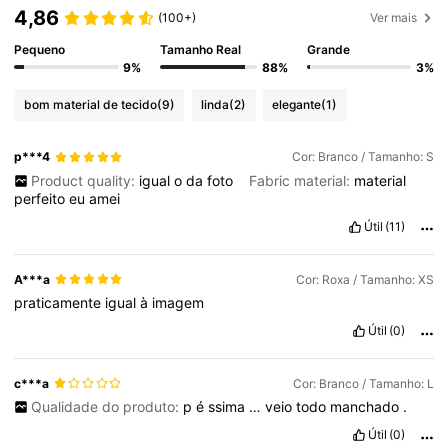
4,86
(100+)
Ver mais
Pequeno
Tamanho Real
Grande
9%
88%
3%
bom material de tecido
(9)
linda
(2)
elegante
(1)
p***4
Cor: Branco / Tamanho: S
Product quality:
igual
o
da
foto
Fabric material:
material
perfeito
eu
amei
Útil
(11)
A***a
Cor: Roxa / Tamanho: XS
praticamente
igual
à
imagem
Útil
(0)
c***a
Cor: Branco / Tamanho: L
Qualidade do produto:
p
é
ssima
…
veio
todo
manchado
.
Útil
(0)