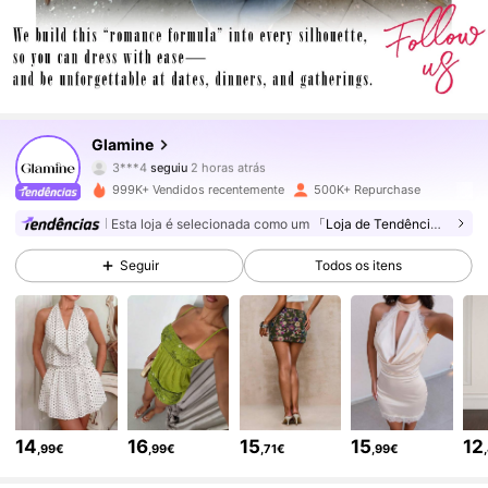
556K Seguidores
4,79
Glamine
3***4
seguiu
2 horas atrás
r***f
está a navegar
556K Seguidores
4,79
999K+ Vendidos recentemente
500K+ Repurchase
Esta loja é selecionada como um
「Loja de Tendências」
556K Seguidores
4,79
Seguir
Todos os itens
556K Seguidores
4,79
556K Seguidores
4,79
14
16
15
15
12
,99€
,99€
,71€
,99€
556K Seguidores
4,79