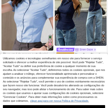
12
15
Siren Gaze
Blusa azul de manga curta feminin
Siren Gaze Blusa listr
EU Warehouse
13
a, uniforme de trabalho para escritó
ada sem mangas com barra assimét
#3 Mais Vendido
em Gola alta Tops, blusas e camisetas femininas
,36€
13,49€
Utilizamos cookies e tecnologias semelhantes em nosso site para fornecer o serviço
rio, nova coleção primavera/verão
rica, estilo urbano casual para prim
9
solicitado e oferecer a melhor experiência de site possível. Você pode "Rejeitar Tudo",
,40€
2025, vestuário profissional feminin
avera e verão. Ideal para férias, mo
"Aceitar Tudo" ou definir sua preferência de cookie a qualquer momento de sua
o para negócios
mentos casuais, praia e ocasiões el
escolha. Ao selecionar "Aceitar Tudo", definiremos todos os cookies opcionais, que nos
egantes. Cor azul marinho.
ajudam a analisar o tráfego, oferecer funcionalidade aprimorada e personalizar o
conteúdo e os anúncios para complementar sua experiência de compra com a SHEIN.
Ao selecionar "Rejeitar Tudo", você permite o uso de cookies estritamente necessários
que fazem nosso site funcionar. Você pode desativá-los alterando as configurações do
seu navegador, mas isso pode afetar o funcionamento do site. Para saber mais sobre
Mostrar artigos semelhantes em stock
Veja tudo
os cookies que usamos e ajustar suas configurações de cookies opcionais, selecione
"Gerenciar Cookies". Para obter mais informações sobre como processamos os
dados que coletamos,
clique aqui para ver nossa Política de Privacidade.