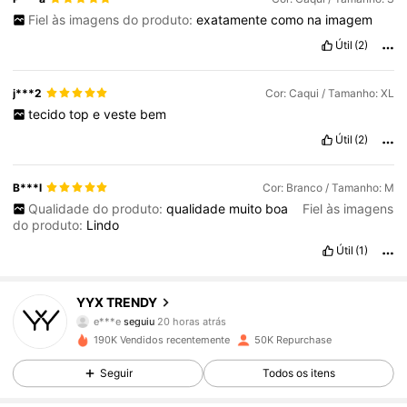
Fiel às imagens do produto:
exatamente
como
na
imagem
Útil
(2)
j***2
Cor: Caqui / Tamanho: XL
tecido
top
e
veste
bem
Útil
(2)
B***l
Cor: Branco / Tamanho: M
Qualidade do produto:
qualidade
muito
boa
Fiel às imagens
do produto:
Lindo
Útil
(1)
7.7K Seguidores
4,77
YYX TRENDY
e***e
seguiu
20 horas atrás
7.7K Seguidores
4,77
190K Vendidos recentemente
50K Repurchase
Seguir
Todos os itens
7.7K Seguidores
4,77