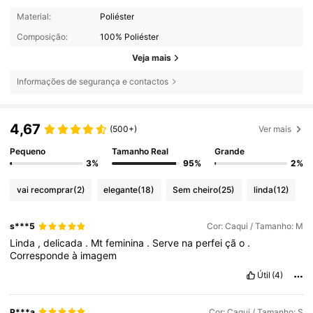
Material:
Poliéster
Composição:
100% Poliéster
Veja mais
Informações de segurança e contactos
4,67
(500+)
Ver mais
Pequeno
Tamanho Real
Grande
3%
95%
2%
vai recomprar
(2)
elegante
(18)
Sem cheiro
(25)
linda
(12)
s***5
Cor: Caqui / Tamanho: M
Linda
,
delicada
.
Mt
feminina
.
Serve
na
perfei
çã
o
.
Corresponde
à
imagem
Útil
(4)
P***a
Cor: Caqui / Tamanho: S