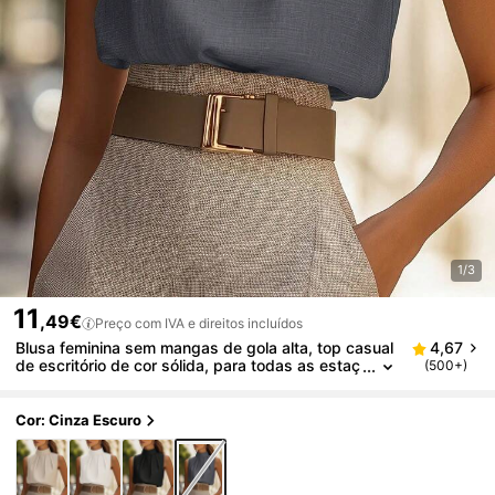
1/3
11
,49€
Preço com IVA e direitos incluídos
Blusa feminina sem mangas de gola alta, top casual
4,67
de escritório de cor sólida, para todas as estaç
(500+)
ões, não transparente, lavável na máquina, estil
o versátil, top de alças em tecido liso com decoraçã
o plissada
Cor: Cinza Escuro