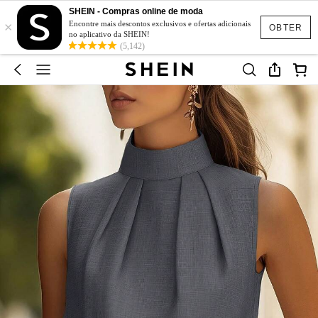
SHEIN - Compras online de moda
×
Encontre mais descontos exclusivos e ofertas adicionais
OBTER
no aplicativo da SHEIN!
(5,142)