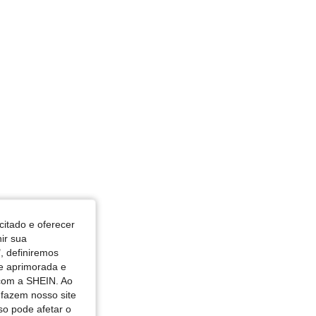
citado e oferecer
nir sua
, definiremos
de aprimorada e
 com a SHEIN. Ao
 fazem nosso site
so pode afetar o