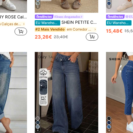
8
9
s feminina de verão com cintura alta e pernas retas.
#Jeans desgastados
E
SHEIN PETITE Calças de ganga casuais de corte largo com bolsos para mulher, tamanho petite
E
EU Warehouse
EU Warehouse
em Calças de ganga na altura do tornozelo Jeans Fe
em Corredor Jeans Feminino
#2 Mais Vendido
15,48€
15,
23,26€
23,49€
6
4