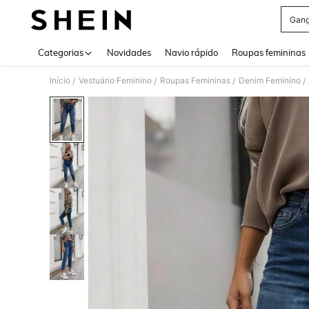
Gang
Use up 
Categorias
Novidades
Navio rápido
Roupas femininas
Início
Vestuário Feminino
Roupas Femininas
Denim Feminino
/
/
/
/