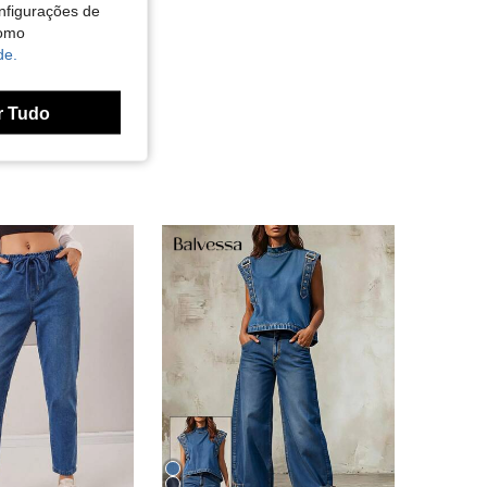
nfigurações de
como
de.
r Tudo