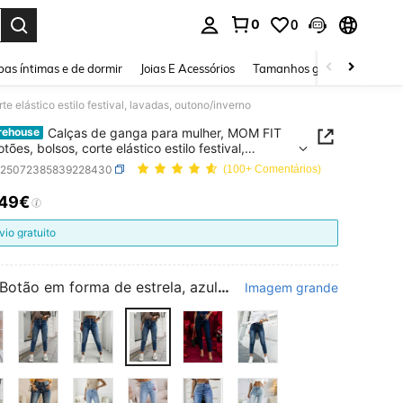
0
0
ar. Press Enter to select.
as íntimas e de dormir
Joias E Acessórios
Tamanhos grandes
Sapa
 elástico estilo festival, lavadas, outono/inverno
Calças de ganga para mulher, MOM FIT
rehouse
ões, bolsos, corte elástico estilo festival,
s, outono/inverno
z25072385839228430
(100+ Comentários)
,49€
ICE AND AVAILABILITY
vio gratuito
Botão em forma de estrela, azul escuro.
Imagem grande