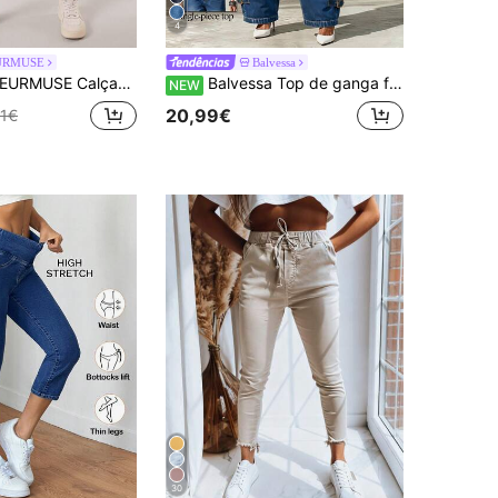
4
URMUSE
Balvessa
URMUSE Calças de ganga casuais para mulher em 100% algodão, com cintura com cordão e perna afunilada, comprimento capri
Balvessa Top de ganga feminino com gola alta, design de fivela com ilhós, estilo fashion
NEW
20,99€
51€
30