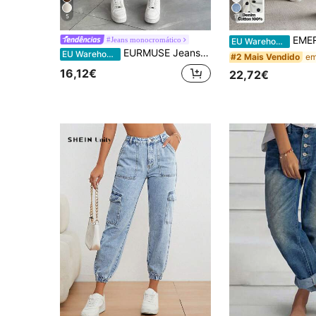
5
17
EMERY ROSE Calça jean
#Jeans monocromático
EU Warehouse
EURMUSE Jeans básico Mom Fit de cintura alta
EU Warehouse
#2 Mais Vendido
16,12€
22,72€