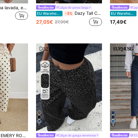
Calça jeans feminina lavada, estilo streetwear moderno, com uma fileira de botões, corte reto, modelagem solta, casual, retrô, azul, ideal para o dia a dia na primavera.
#Calças de perna larga
#Capr
Dazy Tall Calça jeans feminina alta com carcela oblíqua, larga, perna reta, casual
SH
EU Warehouse
-3%
EU Warehouse
27,05€
17,49€
27,99€
17
9
EMERY ROSE Calça jeans feminina de pernas largas com estampa de bolinhas
#Calças de ganga streetwear
E