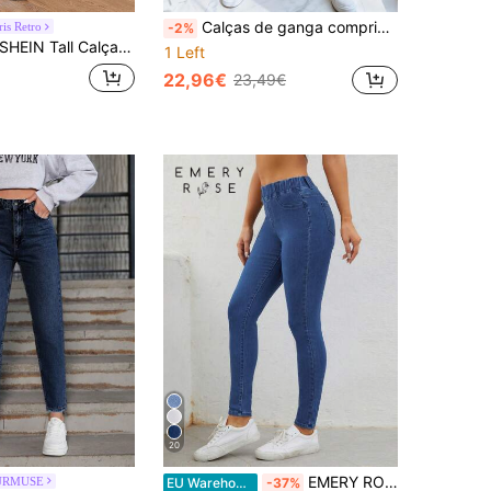
Calças de ganga compridas casuais de moda feminina com cintura ajustável, cordão na cintura e bolsos, elasticidade média, escolha perfeita para o outono
is Retro
-2%
EIN Tall Calça jeans cropped casual feminina para o verão de 2026, tamanho grande, cor sólida, cintura elástica, design cruzado na cintura, tecido altamente elástico, bolso inclinado.
1 Left
22,96€
23,49€
20
EMERY ROSE Calça Jeans Slim Fit Com Cintura Elástica
URMUSE
EU Warehouse
-37%