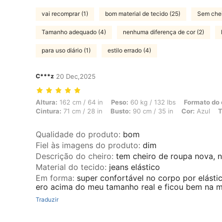
vai recomprar (1)
bom material de tecido (25)
Sem chei
Tamanho adequado (4)
nenhuma diferença de cor (2)
para uso diário (1)
estilo errado (4)
C***z
20 Dec,2025
Altura: 162 cm / 64 in, Peso: 60 kg / 132 lbs, Formato do corpo: Triâ
Altura:
162 cm / 64 in
Peso:
60 kg / 132 lbs
Formato do 
Cintura:
71 cm / 28 in
Busto:
90 cm / 35 in
Cor:
Azul
T
Qualidade do produto
:
bom
Fiel às imagens do produto
:
dim
Descrição do cheiro
:
tem cheiro de roupa nova, n
Material do tecido
:
jeans elástico
Em forma
:
super confortável no corpo por elást
ero acima do meu tamanho real e ficou bem na 
Traduzir