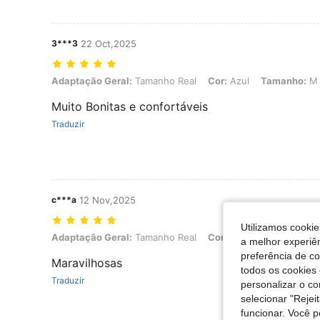
3***3
22 Oct,2025
Adaptação Geral: Tamanho Real, Cor: Azul, Tamanho: M
Adaptação Geral:
Tamanho Real
Cor:
Azul
Tamanho:
M
Muito Bonitas e confortáveis
Traduzir
c***a
12 Nov,2025
Utilizamos cookie
Adaptação Geral: Tamanho Real, Cor: Azul, Tamanho: S
Adaptação Geral:
Tamanho Real
Cor:
Azul
Tamanho:
S
a melhor experiên
preferência de c
Maravilhosas
todos os cookies 
Traduzir
personalizar o c
selecionar "Rejei
funcionar. Você 