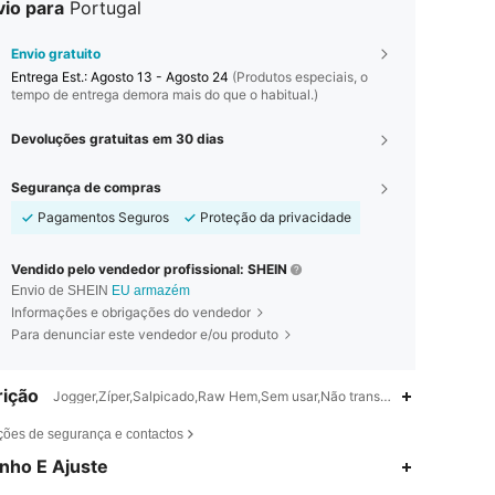
vio para
Portugal
Envio gratuito
Entrega Est.:
Agosto 13 - Agosto 24
(Produtos especiais, o
tempo de entrega demora mais do que o habitual.)
Devoluções gratuitas em 30 dias
Segurança de compras
Pagamentos Seguros
Proteção da privacidade
Vendido pelo vendedor profissional: SHEIN
Envio de SHEIN
EU armazém
Informações e obrigações do vendedor
Para denunciar este vendedor e/ou produto
ição
Jogger,Zíper,Salpicado,Raw Hem,Sem usar,Não transparente
ções de segurança e contactos
4,75
696
2.5K
nho E Ajuste