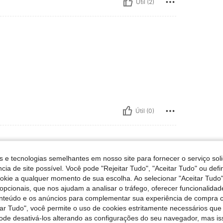
Útil (2)
Útil (0)
s e tecnologias semelhantes em nosso site para fornecer o serviço soli
cia de site possível. Você pode "Rejeitar Tudo", "Aceitar Tudo" ou defi
ookie a qualquer momento de sua escolha. Ao selecionar "Aceitar Tudo"
opcionais, que nos ajudam a analisar o tráfego, oferecer funcionalida
onteúdo e os anúncios para complementar sua experiência de compra
tar Tudo", você permite o uso de cookies estritamente necessários que
pode desativá-los alterando as configurações do seu navegador, mas is
Útil (0)