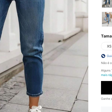
Tama
XS
Gui
Não é o
Alguns 
mais rá
Ganhe 