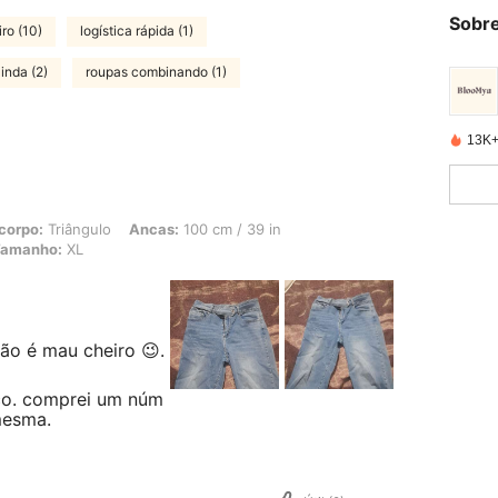
Sobre
ro (10)
logística rápida (1)
linda (2)
roupas combinando (1)
13K+
ngulo, Ancas: 100 cm / 39 in, Cintura: 71 cm / 28 in, Busto: 90 cm / 35 in, Cor: Az
corpo:
Triângulo
Ancas:
100 cm / 39 in
amanho:
XL
ão é mau cheiro 😉.
ico. comprei um núm
mesma.