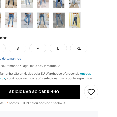
nho
S
M
L
XL
a de tamanhos
 seu tamanho? Diga-me o seu tamanho
Tamanho são enviados pela EU Warehouse oferecendo
entrega
pida
, você pode verificar após selecionar um produto específico.
ADICIONAR AO CARRINHO
até
27
pontos SHEIN calculados no checkout.