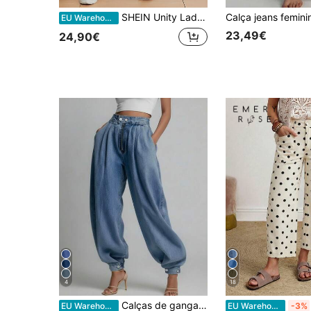
SHEIN Unity Lado Do Bolso Da Aba Jeans Cargo
EU Warehouse
23,49€
24,90€
4
18
Calças de ganga finas casuais para mulher, largas, com perna larga, plissadas e com bainha, para primavera/outono
EU Warehouse
EU Warehouse
-3%