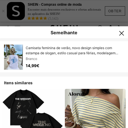
SHEIN - Compras online de moda
×
Encontre mais descontos exclusivos e ofertas adicionais
OBTER
no aplicativo da SHEIN!
(5,142)
Semelhante
Camiseta feminina de verão, novo design simples com
estampa de slogan, estilo casual para férias, modelagem
solta, gola redonda, mangas curtas, blusa para o dia a dia,
Branco
adequada para uso diário e férias. Camiseta feminina.
14,99€
Itens similares