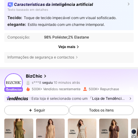
Características da inteligência artificial
Texto baseado em detalhes
Tecido:
Toque de tecido impecável com um visual sofisticado.
elegante:
Estilo requintado com um charme intemporal.
Composição:
98% Poliéster,2% Elastane
Veja mais
Informações de segurança e contactos
1.2M Seguidores
4,83
BizChic
s***8
seguiu
10 minutos atrás
e***2
está a navegar
1.2M Seguidores
4,83
500K+ Vendidos recentemente
500K+ Repurchase
Esta loja é selecionada como um
「Loja de Tendências」
1.2M Seguidores
4,83
Seguir
Todos os itens
1.2M Seguidores
4,83