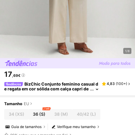
1/8
17
,69€
BizChic Conjunto feminino casual d
4,83
(
100+
)
e regata em cor sólida com calça capri de
pernas largas, ideal para o trabalho, estilo
urbano e casual, perfeito para o ambiente de e
scritório ou para professoras.
Tamanho
EU
2 left
34
(XS)
36
(S)
38
(M)
40/42
(L)
Guia de tamanhos
Verifique meu tamanho