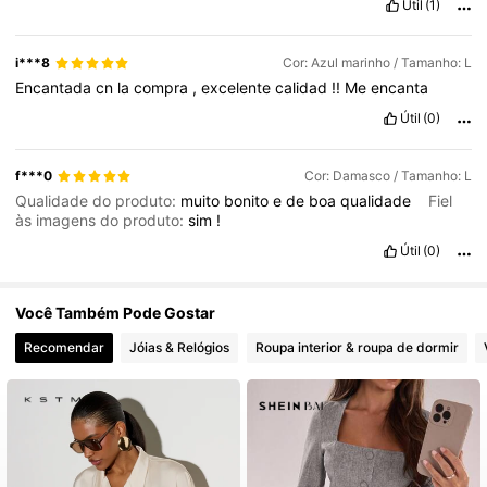
Útil
(1)
i***8
Cor: Azul marinho / Tamanho: L
Encantada
cn
la
compra
,
excelente
calidad
!!
Me
encanta
Útil
(0)
f***0
Cor: Damasco / Tamanho: L
Qualidade do produto:
muito
bonito
e
de
boa
qualidade
Fiel
às imagens do produto:
sim
!
Útil
(0)
Você Também Pode Gostar
Recomendar
Jóias & Relógios
Roupa interior & roupa de dormir