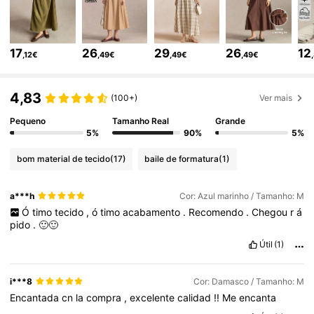
1.2M Seguidores
4,83
17
26
29
26
12
,12€
,49€
,49€
,49€
1.2M Seguidores
4,83
4,83
(100+)
Ver mais
Pequeno
Tamanho Real
Grande
1.2M Seguidores
4,83
5%
90%
5%
bom material de tecido
(17)
baile de formatura
(1)
1.2M Seguidores
4,83
a***h
Cor: Azul marinho / Tamanho: M
Ó
timo
tecido
,
ó
timo
acabamento
.
Recomendo
.
Chegou
r
á
1.2M Seguidores
4,83
pido
.
🙂🙂
Útil
(1)
1.2M Seguidores
4,83
i***8
Cor: Damasco / Tamanho: M
Encantada
cn
la
compra
,
excelente
calidad
!!
Me
encanta
1.2M Seguidores
4,83