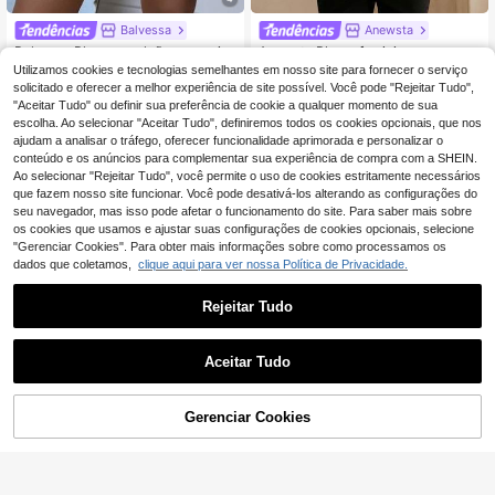
Balvessa
Anewsta
Balvessa Blazer e calções casuais
Anewsta Blazer feminino novo urba
versáteis para mulher, cor lisa, para
no moderno vintage sexy com acab
14 Left
Utilizamos cookies e tecnologias semelhantes em nosso site para fornecer o serviço
14
,99€
deslocações e viagens
amento em renda, patchwork, sem
solicitado e oferecer a melhor experiência de site possível. Você pode "Rejeitar Tudo",
39
mangas, semi-transparente e frente
,49€
"Aceitar Tudo" ou definir sua preferência de cookie a qualquer momento de sua
aberta
escolha. Ao selecionar "Aceitar Tudo", definiremos todos os cookies opcionais, que nos
ajudam a analisar o tráfego, oferecer funcionalidade aprimorada e personalizar o
conteúdo e os anúncios para complementar sua experiência de compra com a SHEIN.
Ao selecionar "Rejeitar Tudo", você permite o uso de cookies estritamente necessários
que fazem nosso site funcionar. Você pode desativá-los alterando as configurações do
seu navegador, mas isso pode afetar o funcionamento do site. Para saber mais sobre
os cookies que usamos e ajustar suas configurações de cookies opcionais, selecione
"Gerenciar Cookies". Para obter mais informações sobre como processamos os
dados que coletamos,
clique aqui para ver nossa Política de Privacidade.
Rejeitar Tudo
Aceitar Tudo
Gerenciar Cookies
ADICIONAR AO CARRINHO
13
Aloruh
Aloruh Terno feminino
#Elegância de verão
EU Warehouse
elegante de lã misturada com ombr
17
SHEIN PETITE Conjun
EU Warehouse
,49€
os de fora, sem mangas, abotoamen