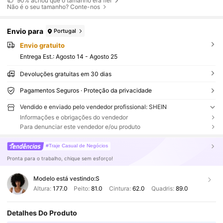
90%
achou que o tamanho era fiel
Não é o seu tamanho? Conte-nos
Envio para
Portugal
Envio gratuito
Entrega Est.:
Agosto 14 - Agosto 25
Devoluções gratuitas em 30 dias
Pagamentos Seguros · Proteção da privacidade
Vendido e enviado pelo vendedor profissional: SHEIN
Informações e obrigações do vendedor
Para denunciar este vendedor e/ou produto
#Traje Casual de Negócios
Pronta para o trabalho, chique sem esforço!
Modelo está vestindo:
S
Altura:
177.0
Peito:
81.0
Cintura:
62.0
Quadris:
89.0
Detalhes Do Produto