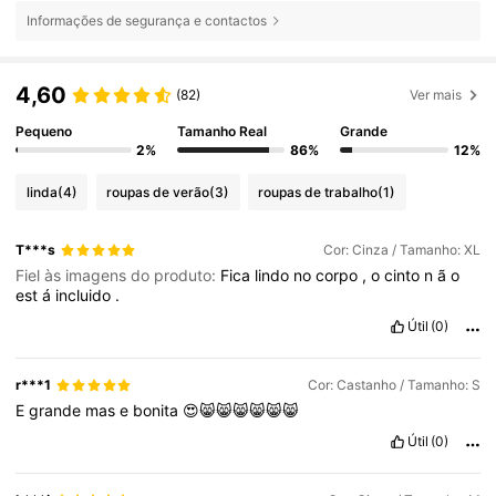
Informações de segurança e contactos
4,60
(82)
Ver mais
Pequeno
Tamanho Real
Grande
2%
86%
12%
linda
(4)
roupas de verão
(3)
roupas de trabalho
(1)
T***s
Cor: Cinza / Tamanho: XL
Fiel às imagens do produto:
Fica
lindo
no
corpo
,
o
cinto
n
ã
o
est
á
incluido
.
Útil
(0)
r***1
Cor: Castanho / Tamanho: S
E
grande
mas
e
bonita
😍😸😸😸😸😸😸
Útil
(0)