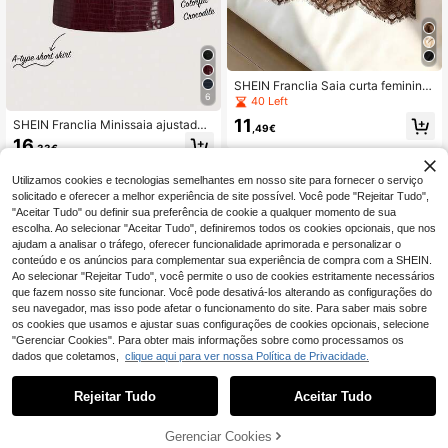
SHEIN Franclia Saia curta feminina
6
nova de primavera/verão em cetim
40 Left
preto brilhante, com cintura marcad
11
SHEIN Franclia Minissaia ajustada
a, corte assimétrico, acabamento e
,49€
de cintura baixa, saia de couro, out
m renda, elegante, para deslocaçõe
16
,33€
ono, bordô, férias, apresentação de
s diárias, casual, férias, feriados, fes
palco feminina, saia bordô estilo fra
tivais, festas, formal, escritório e tra
ncês, saia marrom, saia curta tipo A,
Utilizamos cookies e tecnologias semelhantes em nosso site para fornecer o serviço
balho
saia com textura de pele de crocodi
solicitado e oferecer a melhor experiência de site possível. Você pode "Rejeitar Tudo",
lo, saia de couro vermelha, saia vin
"Aceitar Tudo" ou definir sua preferência de cookie a qualquer momento de sua
ho, saias femininas, roupas de fest
escolha. Ao selecionar "Aceitar Tudo", definiremos todos os cookies opcionais, que nos
a, saia-shorts, saias de cintura alta
ajudam a analisar o tráfego, oferecer funcionalidade aprimorada e personalizar o
para mulheres
Mostrar artigos semelhantes em stock
Veja tudo
conteúdo e os anúncios para complementar sua experiência de compra com a SHEIN.
Ao selecionar "Rejeitar Tudo", você permite o uso de cookies estritamente necessários
que fazem nosso site funcionar. Você pode desativá-los alterando as configurações do
seu navegador, mas isso pode afetar o funcionamento do site. Para saber mais sobre
os cookies que usamos e ajustar suas configurações de cookies opcionais, selecione
"Gerenciar Cookies". Para obter mais informações sobre como processamos os
dados que coletamos,
clique aqui para ver nossa Política de Privacidade.
Rejeitar Tudo
Aceitar Tudo
Desculpe, este produto está esgotado.
5
Gerenciar Cookies
ESGOTADO