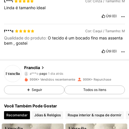
L***i
Cor: Cinza / Tamanho: M
Linda
é
tamanho
ideal
Útil
(0)
f***c
Cor: Caqui / Tamanho: M
Qualidade do produto:
O
tecido
é
um
bocado
fino
mas
assenta
bem
,
gostei
Útil
(0)
1.6M Seguidores
4,72
Franclia
a***o
pago
1 dia atrás
j***a
seguiu
10 minutos atrás
999K+ Vendidos recentemente
999K+ Repurchase
1.6M Seguidores
4,72
Seguir
Todos os itens
1.6M Seguidores
4,72
Você Também Pode Gostar
Recomendar
Jóias & Relógios
Roupa interior & roupa de dormir
1.6M Seguidores
4,72