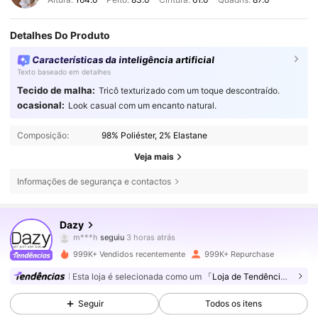
Detalhes Do Produto
Características da inteligência artificial
Texto baseado em detalhes
Tecido de malha:
Tricô texturizado com um toque descontraído.
ocasional:
Look casual com um encanto natural.
Composição:
98% Poliéster, 2% Elastane
Veja mais
Informações de segurança e contactos
6.6M Seguidores
4,86
Dazy
m***h
seguiu
3 horas atrás
3***7
está a navegar
6.6M Seguidores
4,86
999K+ Vendidos recentemente
999K+ Repurchase
Esta loja é selecionada como um
「Loja de Tendências」
6.6M Seguidores
4,86
Seguir
Todos os itens