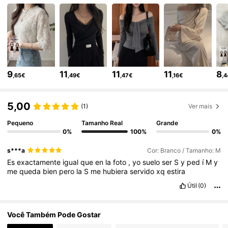
6.6M Seguidores
4,86
6.6M Seguidores
4,86
9
11
11
11
8
,65€
,49€
,47€
,16€
,
6.6M Seguidores
4,86
5,00
(1)
Ver mais
6.6M Seguidores
4,86
Pequeno
Tamanho Real
Grande
0%
100%
0%
s***a
Cor: Branco / Tamanho: M
6.6M Seguidores
4,86
Es
exactamente
igual
que
en
la
foto
,
yo
suelo
ser
S
y
ped
í
M
y
me
queda
bien
pero
la
S
me
hubiera
servido
xq
estira
Útil
(0)
6.6M Seguidores
4,86
Você Também Pode Gostar
6.6M Seguidores
4,86