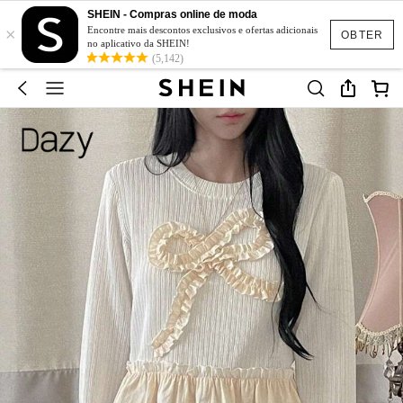
SHEIN - Compras online de moda
×
Encontre mais descontos exclusivos e ofertas adicionais
OBTER
no aplicativo da SHEIN!
(5,142)