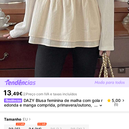
1/7
13
,49€
Preço com IVA e taxas incluídos
DAZY Blusa feminina de malha com gola r
5,00
edonda e manga comprida, primavera/outono,
(1)
com decoração de laço e bainha com babados
Tamanho
EU
23 left
15 left