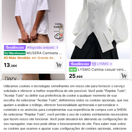
21
#Algodão arejado
MUSERA Camiseta ov
EU Warehouse
ersized macia com gola redonda, p
#2 Mais Vendido
em Grande demais T-Shirts Mulher
erfeita para um guarda-roupa cáps
LYSMO
13
ula casual, ideal para o dia a dia, ae
,36€
LYSMO Camisa casual versáti
roporto, volta às aulas, primavera, v
NEW
l de uso diário para mulher, cor lisa,
erão e férias.
25
,99€
abotoamento simples
Utilizamos cookies e tecnologias semelhantes em nosso site para fornecer o serviço
solicitado e oferecer a melhor experiência de site possível. Você pode "Rejeitar Tudo",
"Aceitar Tudo" ou definir sua preferência de cookie a qualquer momento de sua
escolha. Ao selecionar "Aceitar Tudo", definiremos todos os cookies opcionais, que nos
ajudam a analisar o tráfego, oferecer funcionalidade aprimorada e personalizar o
conteúdo e os anúncios para complementar sua experiência de compra com a SHEIN.
Ao selecionar "Rejeitar Tudo", você permite o uso de cookies estritamente necessários
que fazem nosso site funcionar. Você pode desativá-los alterando as configurações do
seu navegador, mas isso pode afetar o funcionamento do site. Para saber mais sobre
os cookies que usamos e ajustar suas configurações de cookies opcionais, selecione