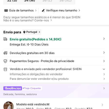
32
(S)
34
(M)
36
(L)
38
(XL)
Guia de tamanhos
Verifique meu tamanho
Dazy segue tamanhos asiáticos e é menor do que SHEIN
Não é o seu tamanho? Conte-nos
Envio para
Portugal
Envio gratuito(Pedidos ≥ 14,90€)
Entrega Est.:
6-10 Dias Úteis
Devoluções gratuitas em 30 dias
Pagamentos Seguros · Proteção da privacidade
Vendido e enviado pelo vendedor profissional: SHEIN
Informações e obrigações do vendedor
Para denunciar este vendedor e/ou produto
#Traje Coquette
Delicada, feminina, sedutora
Modelo está vestindo:
M
Altura:
164.0
Peito:
83.0
Cintura:
61.0
Quadris:
87.0