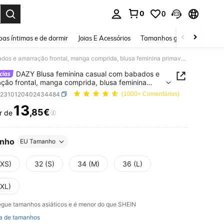
0
0
ar. Press Enter to select.
as íntimas e de dormir
Joias E Acessórios
Tamanhos grandes
Sapa
DAZY Blusa feminina casual com babados e amarração frontal, manga comprida, blusa feminina primavera e outono
DAZY Blusa feminina casual com babados e
ção frontal, manga comprida, blusa feminina
era e outono
z2310120402434484
(1000+ Comentários)
13
,85€
r de
ICE AND AVAILABILITY
nho
EU Tamanho
(XS)
32 (S)
34 (M)
36 (L)
(XL)
gue tamanhos asiáticos e é menor do que SHEIN
a de tamanhos