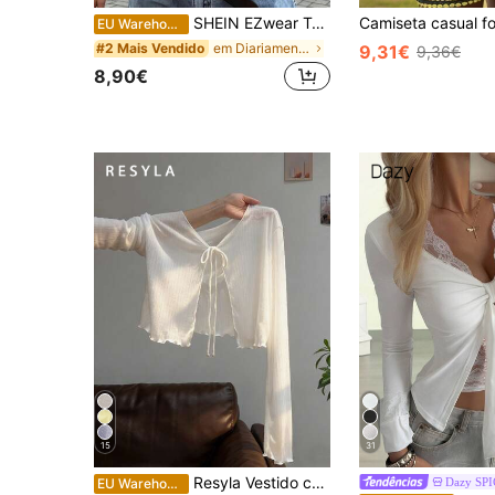
SHEIN EZwear T-shirt feminina casual de férias minimalista básica de manga curta, gola redonda, cintura ajustada, patchwork de renda, romântica, para encontro, férias, praia, deslocação, elegante, branca, de verão, casual, com renda em contraste
EU Warehouse
em Diariamente T-Shirts Mulher
#2 Mais Vendido
9,31€
9,36€
8,90€
15
31
Resyla Vestido camisola com detalhes em renda, blusa de malha transparente de manga comprida para mulheres, ideal para o verão.
Dazy SP
EU Warehouse