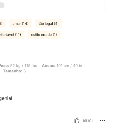
5)
amar (14)
tão legal (4)
fortável (11)
estilo errado (1)
 115 lbs, Ancas: 101 cm / 40 in, Cintura: 60 cm / 24 in, Busto: 93 cm / 37 in, Cor
Peso:
52 kg / 115 lbs
Ancas:
101 cm / 40 in
Tamanho:
S
genial
Útil (0)