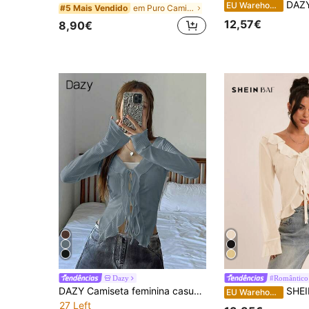
DAZY Camiseta feminina casual s
EU Warehouse
em Puro Camisas diárias
#5 Mais Vendido
12,57€
8,90€
Dazy
#Romântico 
DAZY Camiseta feminina casual, primavera/verão, cor sólida, com babados, renda frontal, manga comprida, para sair, roupas de outono
SHEIN BAE Blusa feminina de chiffon com babados para primavera
EU Warehouse
27 Left