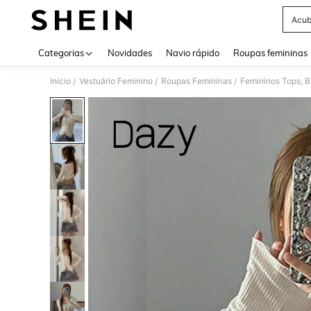
Acub
Use up 
Categorias
Novidades
Navio rápido
Roupas femininas
Início
Vestuário Feminino
Roupas Femininas
Femininos Tops, B
/
/
/