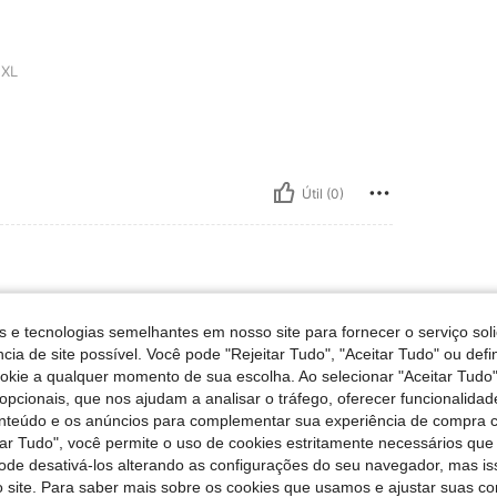
XL
Útil (0)
S
s e tecnologias semelhantes em nosso site para fornecer o serviço soli
cia de site possível. Você pode "Rejeitar Tudo", "Aceitar Tudo" ou defi
l
ookie a qualquer momento de sua escolha. Ao selecionar "Aceitar Tudo"
opcionais, que nos ajudam a analisar o tráfego, oferecer funcionalida
onteúdo e os anúncios para complementar sua experiência de compra
tar Tudo", você permite o uso de cookies estritamente necessários que
Útil (0)
pode desativá-los alterando as configurações do seu navegador, mas is
 site. Para saber mais sobre os cookies que usamos e ajustar suas co