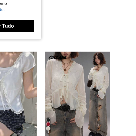
como
de.
r Tudo
4