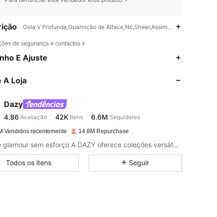
ição
Gola V Profunda,Guarnição de Alface,Nó,Sheer,Assimétrico
ções de segurança e contactos
4,86
42K
6.6M
nho E Ajuste
 A Loja
4,86
42K
6.6M
Dazy
4,86
42K
6.6M
Avaliação
Itens
Seguidores
m***6
pago
1 dia atrás
M Vendidos recentemente
14.8M Repurchase
4,86
42K
6.6M
Estilo e glamour sem esforço A DAZY oferece coleções versáteis, acessíveis e sempre com muito estilo para que você possa construir o guarda-roupas dos sonhos. Vista e expresse a sua confiança como quiser!
Todos os itens
Seguir
4,86
42K
6.6M
4,86
42K
6.6M