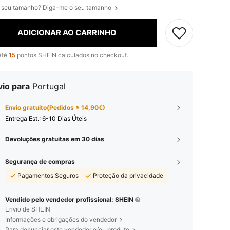
 seu tamanho? Diga-me o seu tamanho
ADICIONAR AO CARRINHO
até
15
pontos SHEIN calculados no checkout.
vio para
Portugal
Envio gratuito(Pedidos ≥ 14,90€)
Entrega Est.:
6-10 Dias Úteis
Devoluções gratuitas em 30 dias
Segurança de compras
Pagamentos Seguros
Proteção da privacidade
Vendido pelo vendedor profissional: SHEIN
Envio de SHEIN
Informações e obrigações do vendedor
Para denunciar este vendedor e/ou produto