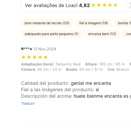
Ver avaliações de Loacl
4,82
bom material de tecido (35)
fiel à imagem (19)
bonita (
adequado para peito pequeno (1)
encaixa bem (12)
con
N***a
13 Nov,2024
Adaptação Geral: Tamanho Real, Altura: 165 cm / 65 in, Peso: 52 kg /
Adaptação Geral:
Tamanho Real
Altura:
165 cm / 65 in
Cintura:
60 cm / 24 in
Busto:
93 cm / 37 in
Cor:
Branco
Calidad del producto
:
genial me encanta
Fiel a las imágenes del producto
:
si
Descripción del aroma
:
huele bienme encanta es 
Traduzir