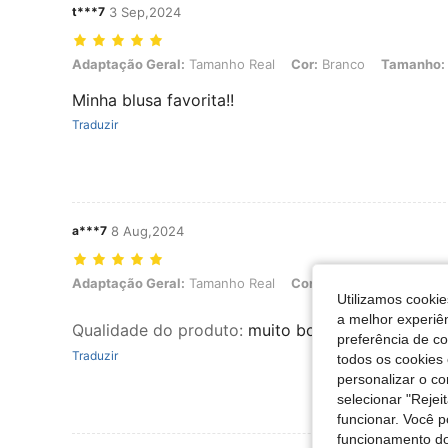
t***7
3 Sep,2024
Adaptação Geral: Tamanho Real, Cor: Branco, Tamanho: XL
Adaptação Geral:
Tamanho Real
Cor:
Branco
Tamanho:
Minha blusa favorita!!
Traduzir
a***7
8 Aug,2024
Adaptação Geral: Tamanho Real, Cor: Branco, Tamanho: S
Adaptação Geral:
Tamanho Real
Cor:
Branco
Tamanho:
Utilizamos cookie
a melhor experiên
Qualidade do produto
:
muito bom e é confortáve
preferência de c
Traduzir
todos os cookies 
personalizar o c
selecionar "Rejei
funcionar. Você 
funcionamento do