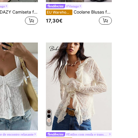
tage
#Vintage
DAZY Camiseta feminina casual de renda elegante de verão com manga curta
Coolane Blusas femininas de primavera/verão para encontros noturnos, streetwear, texturizadas, plissadas, com babados
EU Warehouse
17,30€
9
e de encontro relaxante
#Estilos com renda e transparência
em Correias Tops, blusas e camisetas femininas
do