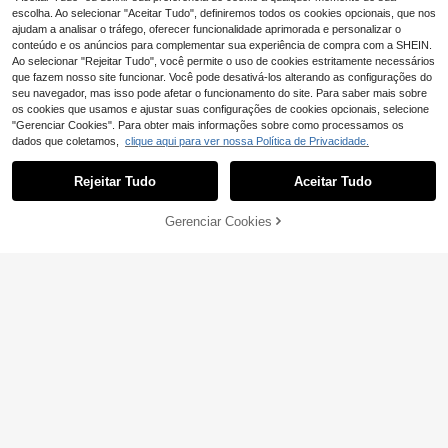
escolha. Ao selecionar "Aceitar Tudo", definiremos todos os cookies opcionais, que nos
ajudam a analisar o tráfego, oferecer funcionalidade aprimorada e personalizar o
conteúdo e os anúncios para complementar sua experiência de compra com a SHEIN.
Ao selecionar "Rejeitar Tudo", você permite o uso de cookies estritamente necessários
que fazem nosso site funcionar. Você pode desativá-los alterando as configurações do
seu navegador, mas isso pode afetar o funcionamento do site. Para saber mais sobre
4
13
os cookies que usamos e ajustar suas configurações de cookies opcionais, selecione
EMERY ROSE Top ca
EU Warehouse
#Vestido com decote halter
"Gerenciar Cookies". Para obter mais informações sobre como processamos os
8
sual simples sem costas para mulh
,99€
dados que coletamos,
clique aqui para ver nossa Política de Privacidade.
SHEIN PETITE Top de
EU Warehouse
Mostrar artigos semelhantes em stock
er
Veja tudo
alças para mulher com decote halt
#3 Mais Vendido
em Cabeçada Mulheres Tank Tops & Camis
er plissado, cintura atada e costas
(1000+)
Rejeitar Tudo
Aceitar Tudo
Desculpe, este produto está esgotado.
nuas, para mulheres petite
10
,49€
Gerenciar Cookies
ESGOTADO
25
Camiseta casual folgada com decot
9
e em V, cor sólida, ombros à mostra
,31€
9,36€
LYSMO
e detalhes em renda contrastante, c
oleção primavera/verão 2024. Estil
LYSMO Blusa feminin
EU Warehouse
o europeu e americano. Branca.
9
a da linha Férias e Ocasiões Especi
,99€
ais, 95% algodão, branca, com bord
ado em concha na barra, decote em
V contrastante e mangas flare. Conf
ortável, minimalista e elegante, perf
eita para a primavera. Ideal para o tr
abalho, férias, formaturas, encontro
s, festas e casamentos.