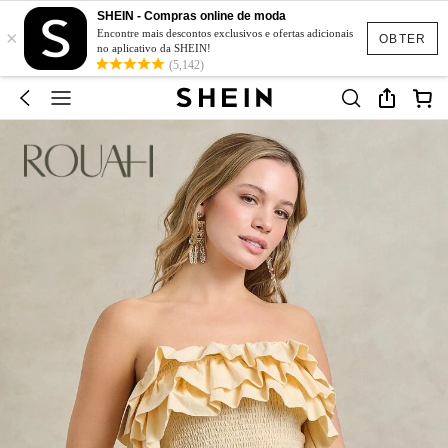
SHEIN - Compras online de moda
×
Encontre mais descontos exclusivos e ofertas adicionais
OBTER
no aplicativo da SHEIN!
(5,142)