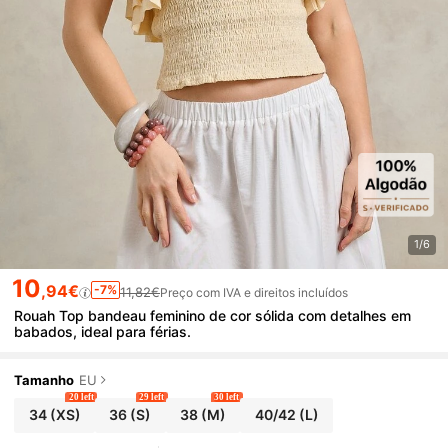
1/6
10
,94€
-7%
11,82€
Preço com IVA e direitos incluídos
Rouah Top bandeau feminino de cor sólida com detalhes em
babados, ideal para férias.
Tamanho
EU
20 left
29 left
30 left
34
(XS)
36
(S)
38
(M)
40/42
(L)