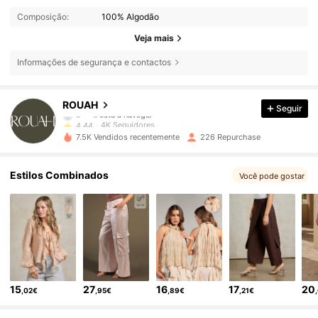
Composição:
100% Algodão
Veja mais
Informações de segurança e contactos
4K Seguidores
4,44
ROUAH
Seguir
4K Seguidores
4,44
7.5K Vendidos recentemente
226 Repurchase
4K Seguidores
4,44
Estilos Combinados
Você pode gostar
4K Seguidores
4,44
4K Seguidores
4,44
15
27
16
17
20
,02€
,95€
,89€
,21€
4K Seguidores
4,44