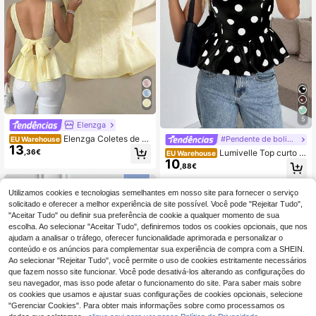
5
Elenzga
Elenzga Coletes de v
#Pendente de bolinhas
EU Warehouse
13
erão femininos elegantes e românti
,36€
Lumivelle Top curto b
EU Warehouse
cos em tecido.
10
ustier com estampa de bolinhas fem
,88€
inino e bainha peplum
Utilizamos cookies e tecnologias semelhantes em nosso site para fornecer o serviço
solicitado e oferecer a melhor experiência de site possível. Você pode "Rejeitar Tudo",
"Aceitar Tudo" ou definir sua preferência de cookie a qualquer momento de sua
escolha. Ao selecionar "Aceitar Tudo", definiremos todos os cookies opcionais, que nos
ajudam a analisar o tráfego, oferecer funcionalidade aprimorada e personalizar o
conteúdo e os anúncios para complementar sua experiência de compra com a SHEIN.
Ao selecionar "Rejeitar Tudo", você permite o uso de cookies estritamente necessários
que fazem nosso site funcionar. Você pode desativá-los alterando as configurações do
seu navegador, mas isso pode afetar o funcionamento do site. Para saber mais sobre
os cookies que usamos e ajustar suas configurações de cookies opcionais, selecione
"Gerenciar Cookies". Para obter mais informações sobre como processamos os