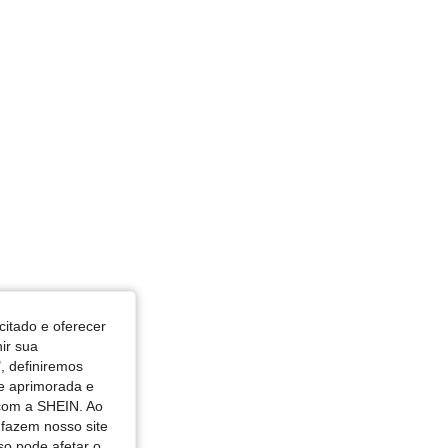
citado e oferecer
nir sua
, definiremos
de aprimorada e
 com a SHEIN. Ao
 fazem nosso site
so pode afetar o