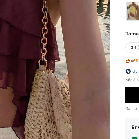
Tama
34 
96%
Gui
Não é o
Ganhe 
En