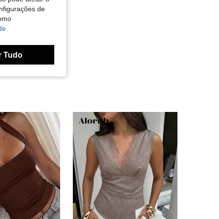
nfigurações de
como
de.
r Tudo