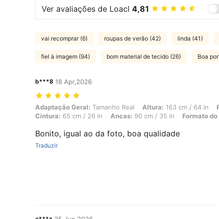
Ver avaliações de Loacl
4,81
vai recomprar (6)
roupas de verão (42)
linda (41)
fiel à imagem (94)
bom material de tecido (26)
Boa port
b***8
18 Apr,2026
Adaptação Geral: Tamanho Real, Altura: 163 cm / 64 in, Peso: 49 kg 
Adaptação Geral:
Tamanho Real
Altura:
163 cm / 64 in
Cintura:
65 cm / 26 in
Ancas:
90 cm / 35 in
Formato do
Bonito, igual ao da foto, boa qualidade
Traduzir
c***z