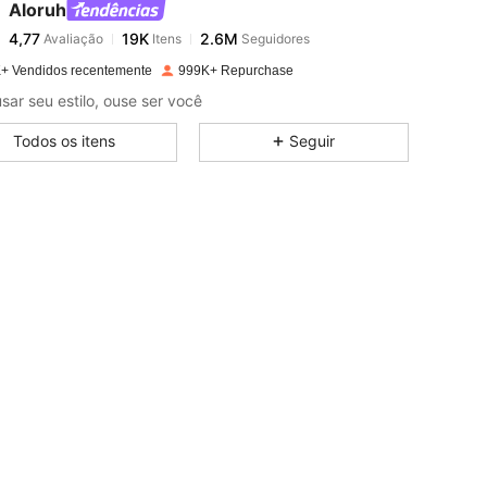
Aloruh
4,77
19K
2.6M
Avaliação
Itens
Seguidores
c***a
pago
1 dia atrás
+ Vendidos recentemente
999K+ Repurchase
4,77
19K
2.6M
sar seu estilo, ouse ser você
Todos os itens
Seguir
4,77
19K
2.6M
4,77
19K
2.6M
ormato do corpo: Ampulheta, Cor: Luz amarela, Tamanho: XS
4,77
19K
2.6M
4,77
19K
2.6M
4,77
19K
2.6M
4,77
19K
2.6M