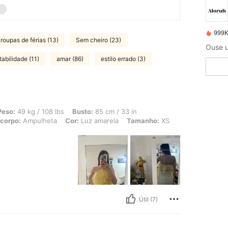
999K
roupas de férias (13)
Sem cheiro (23)
Ouse u
abilidade (11)
amar (86)
estilo errado (3)
/ 108 lbs, Busto: 85 cm / 33 in, Cintura: 65 cm / 26 in, Ancas: 90 cm / 35 in, F
Peso:
49 kg / 108 lbs
Busto:
85 cm / 33 in
 corpo:
Ampulheta
Cor:
Luz amarela
Tamanho:
XS
Útil (7)