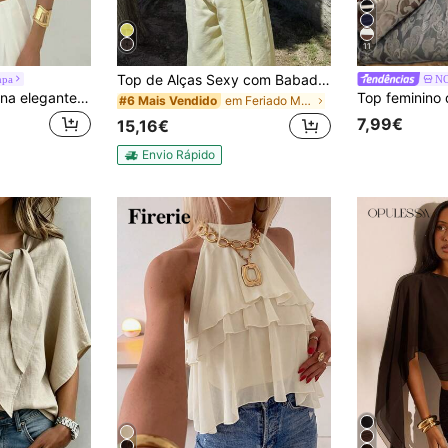
11
Top de Alças Sexy com Babados para Mulher, Top Curto de Verão para Festa, Top Cami Castanho, Decote nas Costas, Curto com Atacadores, Ombros Descobertos, para Sair, Y2K, Casual
mpa
N
Aloruh Blusa feminina elegante e sexy, casual, em chiffon, com pregas cruzadas nas costas, decote com botões, na cor marrom, ideal para férias.
em Feriado Mulheres Tank Tops & Camis
#6 Mais Vendido
7,99€
15,16€
Envio Rápido