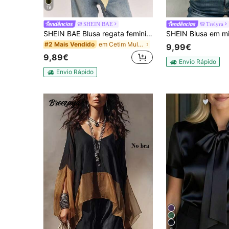
19
SHEIN BAE
Trelyra
SHEIN BAE Blusa regata feminina casual de cetim amarelo liso, com decote halter nas costas, barra assimétrica e modelagem que valoriza as costas. Ideal para férias na praia ou momentos de lazer com as amigas. Regata elegante e prática em cetim amarelo.
em Cetim Mulheres Tank Tops & Camis
#2 Mais Vendido
9,99€
9,89€
Envio Rápido
Envio Rápido
6