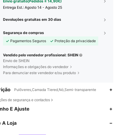
Envio gratuito(Pedidos ≥ 14,90€)
Entrega Est.:
Agosto 14 - Agosto 25
Devoluções gratuitas em 30 dias
Segurança de compras
Pagamentos Seguros
Proteção da privacidade
Vendido pelo vendedor profissional: SHEIN
Envio de SHEIN
Informações e obrigações do vendedor
Para denunciar este vendedor e/ou produto
ição
Pulôveres,Camada Tiered,Nó,Semi-transparente
ções de segurança e contactos
4,77
19K
2.6M
nho E Ajuste
 A Loja
4,77
19K
2.6M