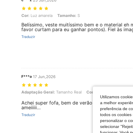
25 Jun,2026
Cor: Luz amarela, Tamanho: S
Cor:
Luz amarela
Tamanho:
S
Belíssimo, veste muitíssimo bem e o material eh 
favor curtam para eu ganhar pontos). Fiel às im
Traduzir
F***o
17 Jun,2026
Adaptação Geral: Tamanho Real, Cor: Verde, Tamanho: S
Adaptação Geral:
Tamanho Real
Cor:
Verde
Tamanho:
Utilizamos cookie
Achei super fofa, bem de verão e da muito movim
a melhor experiên
ameiiiii…
preferência de c
todos os cookies 
Traduzir
personalizar o c
selecionar "Rejei
funcionar. Você 