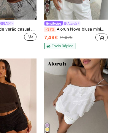
15
OIRLYN
Aloruh
Top feminino de verão casual estilo retro hot girl, cor lisa, com decote halter, adequado para streetwear e deslocações, castanho
Aloruh Nova blusa minimalista de moda para deslocamento com patchwork de renda, cintura plissada, efeito emagrecedor, decote em V assimétrico, tipo pullover
-37%
7,49€
11,97€
Envio Rápido