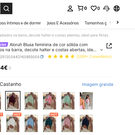
0
0
ar. Press Enter to select.
as íntimas e de dormir
Joias E Acessórios
Tamanhos grandes
Sapa
bados na barra, decote halter e costas abertas, ideal para férias.
Aloruh Blusa feminina de cor sólida com
s na barra, decote halter e costas abertas, ideal
rias.
z251203442163955005
(1000+ Comentários)
54€
ICE AND AVAILABILITY
Castanho
Imagem grande