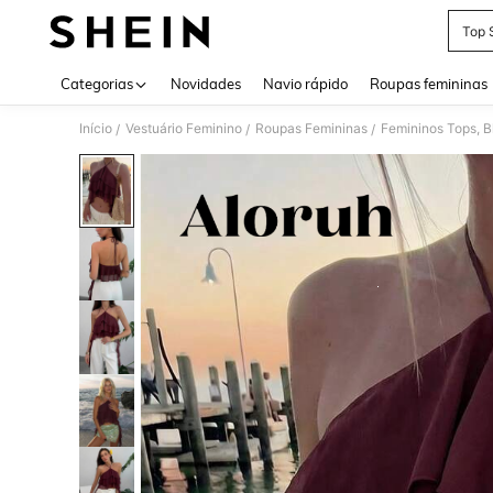
Top 
Use up 
Categorias
Novidades
Navio rápido
Roupas femininas
Início
Vestuário Feminino
Roupas Femininas
Femininos Tops, B
/
/
/