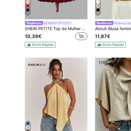
11
11
SHEIN PETITE
#Garota Li
SHEIN PETITE Top de Mulher Plissado com Decote Halter, Atado à Cintura e Costas Nuas, Cor Bordô, para Mulheres Pequenas
10,39€
11,87€
Envio Rápido
Envio Rápido