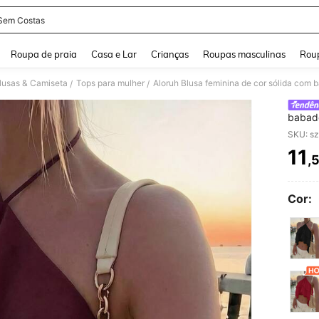
Sem Costas
and down arrow keys to navigate search Buscas recentes and Pesquisar e Encontr
Roupa de praia
Casa e Lar
Crianças
Roupas masculinas
Roup
lusas & Camiseta
Tops para mulher
Aloruh Blusa feminina de cor sólida com ba
/
/
babado
para fé
SKU: s
11
,
PR
Cor: