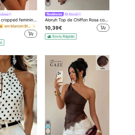
38
ulessa
Aloruh
Opulessa Top cropped feminino elegante, liso, com detalhes em tule e ombros assimétricos, ideal para o verão.
Aloruh Top de Chiffon Rosa com Um Ombro, Costas Nuas e Babados Multicamadas, Primavera/Verão, Elegante e Romântico, para Encontros, Dia dos Namorados, Época de Casamentos, Estilo Hot Girl, Férias, Estética de Casamento
em Marrom Blusas versáteis para o dia a dia
do
10,39€
Envio Rápido
do
21