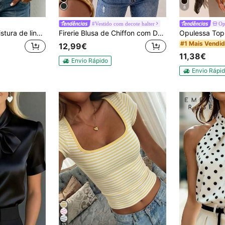
8
#Vestido com decote halter
Op
SHEIN Blusa em mistura de linho com decote em V com laço e mangas morcego, top cottagecore campestre, camisa business casual para deslocações, Halloween, festival, praia e uso diário
Firerie Blusa de Chiffon com Decote Halter e Babados, Estilo Bolo, para Praia, Férias de Verão, Tropical, Resort Wear, Boho Chic, Vacationcore
#1 Mais Vendi
12,99€
11,38€
Envio Rápido
Envio Rápi
12