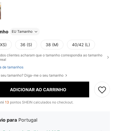
nho
EU Tamanho
(XS)
36 (S)
38 (M)
40/42 (L)
dos clientes acharam que o tamanho correspondia ao tamanho
real
a de tamanhos
 seu tamanho? Diga-me o seu tamanho
ADICIONAR AO CARRINHO
até
13
pontos SHEIN calculados no checkout.
vio para
Portugal