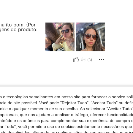
mu ito bom. (Por
agens do produto:
Útil (3)
S
s e tecnologias semelhantes em nosso site para fornecer o serviço soli
ento, e essa cor nada a dizer
cia de site possível. Você pode "Rejeitar Tudo", "Aceitar Tudo" ou defi
ookie a qualquer momento de sua escolha. Ao selecionar "Aceitar Tudo"
opcionais, que nos ajudam a analisar o tráfego, oferecer funcionalida
onteúdo e os anúncios para complementar sua experiência de compra
tar Tudo", você permite o uso de cookies estritamente necessários que
pode desativá-los alterando as configurações do seu navegador, mas is