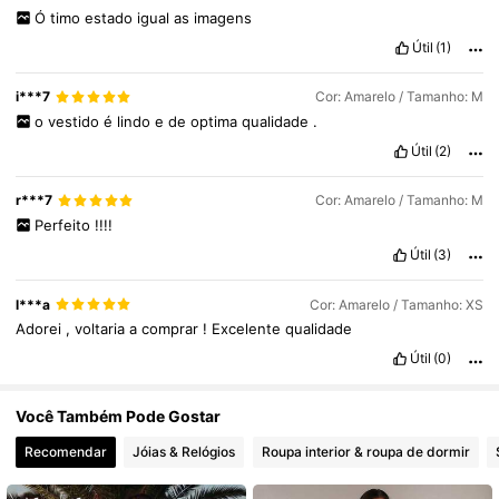
Ó
timo
estado
igual
as
imagens
2.6M Seguidores
4,77
Útil
(1)
i***7
Cor: Amarelo / Tamanho: M
2.6M Seguidores
4,77
o
vestido
é
lindo
e
de
optima
qualidade
.
Útil
(2)
2.6M Seguidores
4,77
r***7
Cor: Amarelo / Tamanho: M
Perfeito
!!!!
Útil
(3)
l***a
Cor: Amarelo / Tamanho: XS
Adorei
,
voltaria
a
comprar
!
Excelente
qualidade
Útil
(0)
Você Também Pode Gostar
Recomendar
Jóias & Relógios
Roupa interior & roupa de dormir