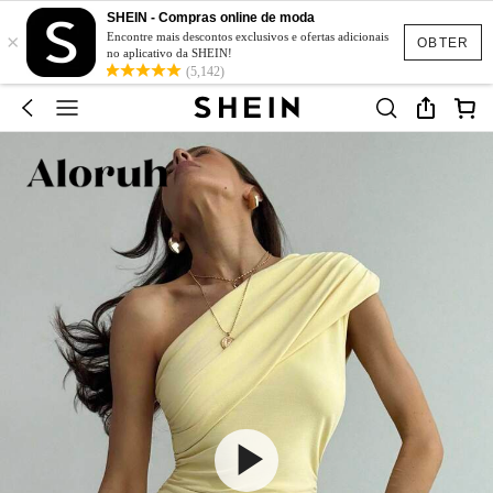
SHEIN - Compras online de moda
×
Encontre mais descontos exclusivos e ofertas adicionais
OBTER
no aplicativo da SHEIN!
(5,142)