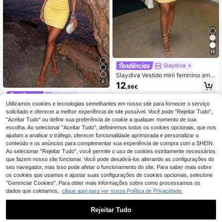
14
Slaydiva
Slaydiva Vestido mini feminino ama
6
relo pálido de verão elegante para f
12
,86€
esta noturna, com um ombro, cinto
Allurite
de amarração, corte A, justo, estilo
Envio Rápido
boho casual para férias, convidada
Utilizamos cookies e tecnologias semelhantes em nosso site para fornecer o serviço
Allurite Vestido mini justo amarelo cl
de casamento, praia e deslocações
aro com um ombro, recorte na cintu
solicitado e oferecer a melhor experiência de site possível. Você pode "Rejeitar Tudo",
17
,49€
ra e franzido, roupa de festa slim pa
"Aceitar Tudo" ou definir sua preferência de cookie a qualquer momento de sua
ra mulher
escolha. Ao selecionar "Aceitar Tudo", definiremos todos os cookies opcionais, que nos
ajudam a analisar o tráfego, oferecer funcionalidade aprimorada e personalizar o
conteúdo e os anúncios para complementar sua experiência de compra com a SHEIN.
Ao selecionar "Rejeitar Tudo", você permite o uso de cookies estritamente necessários
que fazem nosso site funcionar. Você pode desativá-los alterando as configurações do
seu navegador, mas isso pode afetar o funcionamento do site. Para saber mais sobre
os cookies que usamos e ajustar suas configurações de cookies opcionais, selecione
"Gerenciar Cookies". Para obter mais informações sobre como processamos os
dados que coletamos,
clique aqui para ver nossa Política de Privacidade.
Rejeitar Tudo