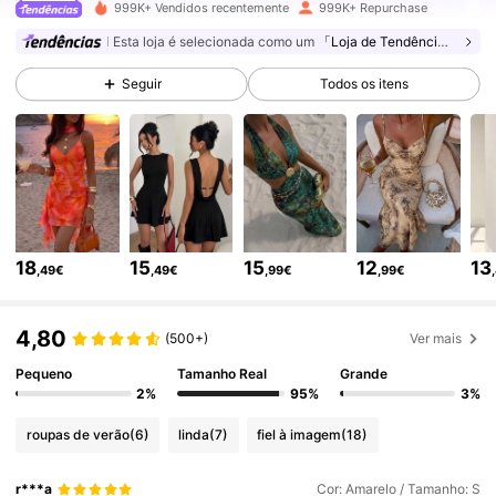
2.6M Seguidores
4,77
999K+ Vendidos recentemente
999K+ Repurchase
Esta loja é selecionada como um
「Loja de Tendências」
2.6M Seguidores
4,77
Seguir
Todos os itens
2.6M Seguidores
4,77
2.6M Seguidores
4,77
18
15
15
12
13
,49€
,49€
,99€
,99€
2.6M Seguidores
4,77
4,80
(500+)
Ver mais
Pequeno
Tamanho Real
Grande
2.6M Seguidores
4,77
2%
95%
3%
roupas de verão
(6)
linda
(7)
fiel à imagem
(18)
2.6M Seguidores
4,77
r***a
Cor: Amarelo / Tamanho: S