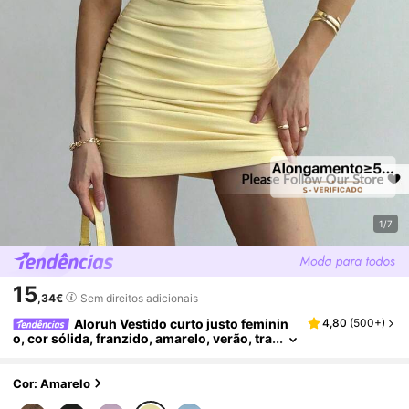
1/7
15
,34€
Sem direitos adicionais
Aloruh Vestido curto justo feminin
4,80
(
500+
)
o, cor sólida, franzido, amarelo, verão, tra
je de clube feminino, sexy
Cor: Amarelo