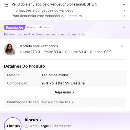
Vendido e enviado pelo vendedor profissional: SHEIN
Informações e obrigações do vendedor
Para denunciar este vendedor e/ou produto
#Vestido de festa
Escolha o seu estilo e deixe a sua marca na próxima festa!
Modelo está vestindo:
S
Altura:
173.0
Peito:
83.0
Cintura:
60.0
Quadris:
93.0
Detalhes Do Produto
Material:
Tecido de malha
Composição:
95% Poliéster, 5% Elastane
Veja mais
Informações de segurança e contactos
2.6M Seguidores
4,77
Aloruh
w***5
seguiu
2 horas atrás
f***0
está a navegar