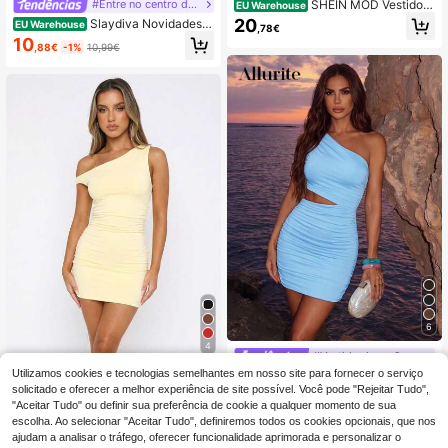
SHEIN MOD Vestido
#Entre no centro das atenções
EU Warehouse
midi feminino de cor sólida, decote
20
Slaydiva Novidades d
EU Warehouse
,78€
assimétrico, franzido, patchwork, ci
e Verão: Festa de Aniversário, Volta
10
nto
,88€
-1%
10,99€
às Aulas, Estilo Preppy, Roupa Estu
dantil, Passeios Casuais, Peças Bás
icas e Versáteis, Casual, Férias, Cru
zeiros, Praia, Litoral, Banho de Sol, I
tens, Estilo Urbano, Sexy e Elegant
e, Vestido Mini Plissado sem Manga
s com Decote Quadrado e Corte Ju
sto - A
6
4
#Vestido de verão para o litoral
Vestido mini justo para mulher, ombr
Utilizamos cookies e tecnologias semelhantes em nosso site para fornecer o serviço
Allurite Vestido curto
EU Warehouse
os descobertos, cor lisa, tecido de
casual assimétrico sem mangas e c
solicitado e oferecer a melhor experiência de site possível. Você pode "Rejeitar Tudo",
12
16
,37€
,28€
malha elástica leve de verão, elega
or sólida feminino
"Aceitar Tudo" ou definir sua preferência de cookie a qualquer momento de sua
nte, amarelo
escolha. Ao selecionar "Aceitar Tudo", definiremos todos os cookies opcionais, que nos
ajudam a analisar o tráfego, oferecer funcionalidade aprimorada e personalizar o