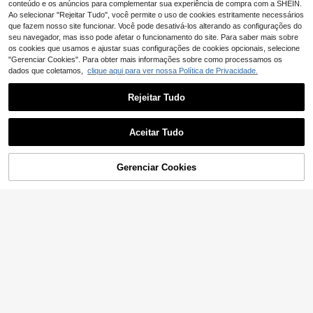
conteúdo e os anúncios para complementar sua experiência de compra com a SHEIN.
Ao selecionar "Rejeitar Tudo", você permite o uso de cookies estritamente necessários
que fazem nosso site funcionar. Você pode desativá-los alterando as configurações do
seu navegador, mas isso pode afetar o funcionamento do site. Para saber mais sobre
os cookies que usamos e ajustar suas configurações de cookies opcionais, selecione
"Gerenciar Cookies". Para obter mais informações sobre como processamos os
dados que coletamos,
clique aqui para ver nossa Política de Privacidade.
Rejeitar Tudo
Aceitar Tudo
ADICIONAR AO
Gerenciar Cookies
COMPRE AGORA
17
CARRINHO
SHEIN X Belle Marian
EU Warehouse
Aloruh
o Vestido apertado sólido tubo
16
Aloruh Vestido curto f
EU Warehouse
,78€
eminino sem mangas, de cor sólida,
16
,33€
16,49€
ideal para férias na praia.