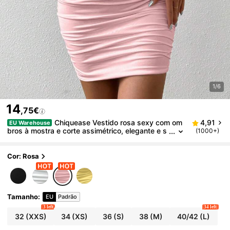
1/6
14
,75€
Chiquease Vestido rosa sexy com om
4,91
EU Warehouse
bros à mostra e corte assimétrico, elegante e s
(1000+)
ofisticado, ideal para bailes de formatura, festiv
ais, streetwear, shows, baladas, encontros românti
cos, aniversários e festas em geral. Perfeito para ca
Cor: Rosa
samentos, saídas à noite e ocasiões casuais.
Tamanho
:
EU
Padrão
3 left
34 left
32
(XXS)
34
(XS)
36
(S)
38
(M)
40/42
(L)