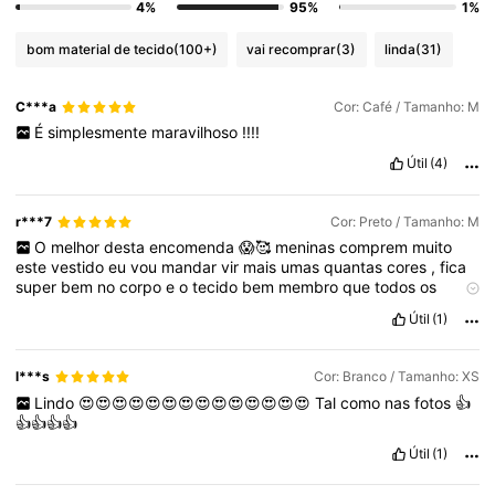
4%
95%
1%
bom material de tecido
(100+)
vai recomprar
(3)
linda
(31)
C***a
Cor: Café / Tamanho: M
É
simplesmente
maravilhoso
!!!!
Útil
(4)
r***7
Cor: Preto / Tamanho: M
O
melhor
desta
encomenda
😱🥰
meninas
comprem
muito
este
vestido
eu
vou
mandar
vir
mais
umas
quantas
cores
,
fica
super
bem
no
corpo
e
o
tecido
bem
membro
que
todos
os
outros
que
eu
mandei
vir
Útil
(1)
l***s
Cor: Branco / Tamanho: XS
Lindo
😍😍😍😍😍😍😍😍😍😍😍😍😍😍
Tal
como
nas
fotos
👍
👍👍👍👍
Útil
(1)