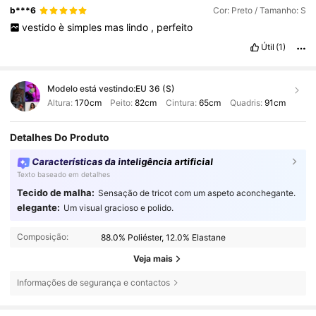
b***6
Cor: Preto / Tamanho: S
vestido
è
simples
mas
lindo
,
perfeito
Útil
(1)
Modelo está vestindo:
EU 36 (S)
Altura:
170cm
Peito:
82cm
Cintura:
65cm
Quadris:
91cm
Detalhes Do Produto
Características da inteligência artificial
Texto baseado em detalhes
Tecido de malha:
Sensação de tricot com um aspeto aconchegante.
elegante:
Um visual gracioso e polido.
Composição:
88.0% Poliéster, 12.0% Elastane
Veja mais
Informações de segurança e contactos