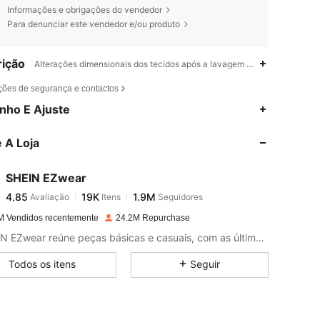
Informações e obrigações do vendedor
Para denunciar este vendedor e/ou produto
ição
Alterações dimensionais dos tecidos após a lavagem doméstica,Macio,
ções de segurança e contactos
4,85
19K
1.9M
nho E Ajuste
 A Loja
4,85
19K
1.9M
SHEIN EZwear
4,85
19K
1.9M
Avaliação
Itens
Seguidores
i***4
pago
1 dia atrás
M Vendidos recentemente
24.2M Repurchase
4,85
19K
1.9M
A SHEIN EZwear reúne peças básicas e casuais, com as últimas tendências de moda.
Todos os itens
Seguir
4,85
19K
1.9M
4,85
19K
1.9M