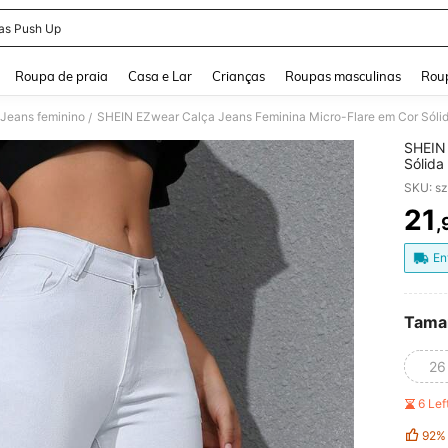
as Push Up
and down arrow keys to navigate search Buscas recentes and Pesquisar e Encontr
Roupa de praia
Casa e Lar
Crianças
Roupas masculinas
Roup
Jeans feminino
SHEIN EZwear Calça Jeans Feminina Micro-Flare em Cor Sólid
/
SHEIN 
Sólida
SKU: s
21
,
PR
En
Tama
26
6 Le
92%