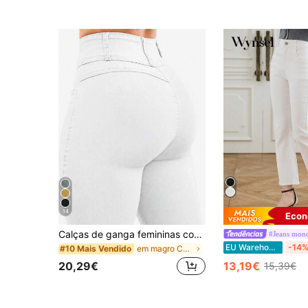
14
Econ
Calças de ganga femininas com efeito levantador de rabo, skinny fit de alta elasticidade, compridas, elegantes e modernas, para encontros, deslocações e saídas casuais, versáteis, brancas, outono
#Jeans mon
EU Warehouse
-14
em magro Calças de ganga skinny
#10 Mais Vendido
20,29€
13,19€
15,39€