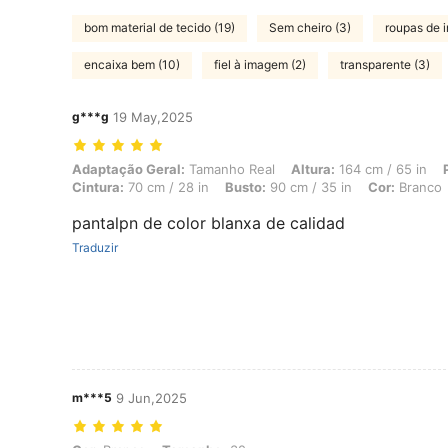
bom material de tecido (19)
Sem cheiro (3)
roupas de i
encaixa bem (10)
fiel à imagem (2)
transparente (3)
g***g
19 May,2025
Adaptação Geral: Tamanho Real, Altura: 164 cm / 65 in, Peso: 56 kg /
Adaptação Geral:
Tamanho Real
Altura:
164 cm / 65 in
Cintura:
70 cm / 28 in
Busto:
90 cm / 35 in
Cor:
Branco
pantalpn de color blanxa de calidad
Traduzir
m***5
9 Jun,2025