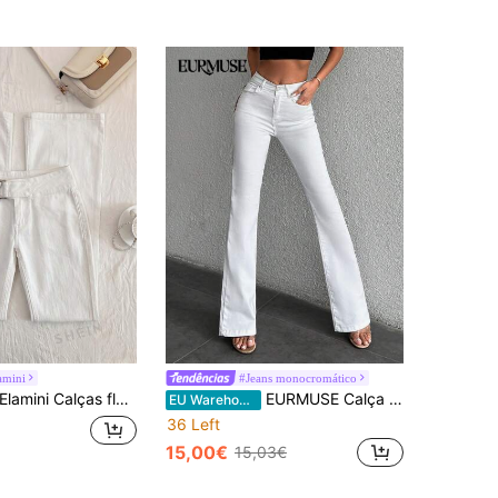
amini
#Jeans monocromático
Elamini Calças flare de ganga lavada de cintura baixa, moda
EURMUSE Calça Jeans Casual Sólida Flare Leg
EU Warehouse
36 Left
15,00€
15,03€