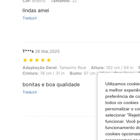
Cor: Branco, Tamanho: 32
Cor:
Branco
Tamanho:
32
lindas amei
Traduzir
T***s
26 Mar,2025
Adaptação Geral: Tamanho Real, Altura: 162 cm / 64 in, Peso: 70 kg /
Adaptação Geral:
Tamanho Real
Altura:
162 cm / 64 in
Cintura:
78 cm / 31 in
Busto:
97 cm / 38 in
Cor:
Rosa
bonitas e boa qualidade
Utilizamos cookie
a melhor experiên
Traduzir
preferência de c
todos os cookies 
personalizar o c
selecionar "Rejei
funcionar. Você 
Ver Mais Ava
funcionamento do
cookies opcionai