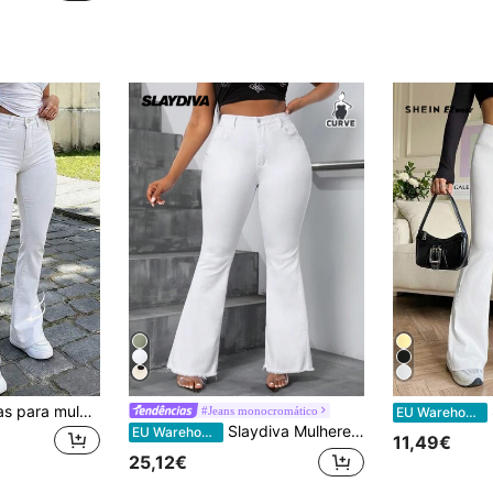
Calças flare brancas para mulher estilo Y2K, cor lisa, cintura alta, elásticas, corte slim, estilo elegante casual streetwear, adequadas para férias, estilo boémio, estéticas
#Jeans monocromático
EU Warehouse
Slaydiva Mulheres Jeans de brim de tamanho grande diários simples de cor sólida Elegantes Calças super compridas em chamas
EU Warehouse
11,49€
25,12€