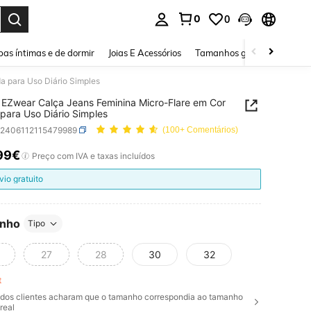
0
0
ar. Press Enter to select.
as íntimas e de dormir
Joias E Acessórios
Tamanhos grandes
Sapa
a para Uso Diário Simples
EZwear Calça Jeans Feminina Micro-Flare em Cor
 para Uso Diário Simples
z2406112115479989
(100+ Comentários)
99€
ICE AND AVAILABILITY
Preço com IVA e taxas incluídos
vio gratuito
nho
Tipo
27
28
30
32
ft
dos clientes acharam que o tamanho correspondia ao tamanho
real