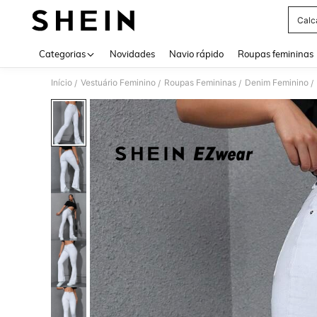
Calc
Use up 
Categorias
Novidades
Navio rápido
Roupas femininas
Início
Vestuário Feminino
Roupas Femininas
Denim Feminino
/
/
/
/