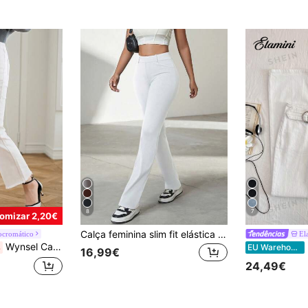
8
7
omizar 2,20€
Calça feminina slim fit elástica com bolsos, ideal para o dia a dia, na cor branca.
ocromático
El
Wynsel Calças de ganga casuais lisas para mulher, corte flare, comprimento cropped, roupa de trabalho para mulher
%
EU Warehouse
16,99€
24,49€