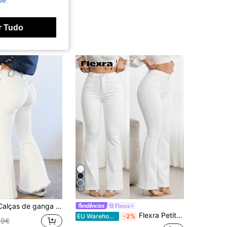
de.
r Tudo
10
ra alta com bainha desfiada e perna flare, tecido fino elástico, brancas para verão e outono
Flexra
Flexra Petite Calças de Gangue Casuais Skinny com Bolsos Inclinados e Perna Flare, Cor Sólida, para Mulheres Petite
EU Warehouse
-2%
99€