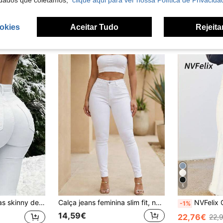
dados que coletamos,
clique aqui para ver nossa Política de Privacida
okies
Aceitar Tudo
Rejeita
5
 cintura média, elasticidade média, comprimento ao tornozelo, brancas, para todas as estações, outono
Calça jeans feminina slim fit, nova e com lavagem especial, ideal para uso casual e no dia a dia.
NVFelix Calças de ganga femininas slim de cintu
-1%
14,59€
22,76€
22,