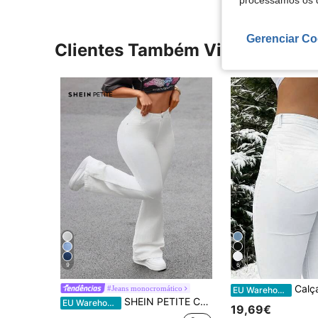
processamos os 
Gerenciar Co
Clientes Também Visitaram
9
6
Calças skinny de ganga femininas casuais de
#Jeans monocromático
EU Warehouse
SHEIN PETITE Calças de ganga flare slim fit de cor lisa casuais para mulher, para mulheres petite
EU Warehouse
19,69€