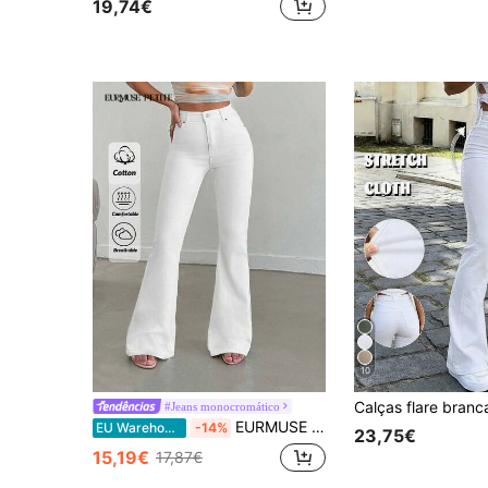
19,74€
10
#Jeans monocromático
EURMUSE Petite Calças de ganga femininas de cintura alta com bolsos, casuais e versáteis, corte bootcut, calças flare para mulher, calças petite para mulher, calças bootcut, roupa feminina, calças de ganga plus size para mulher, roupa de verão, roupa de verão, calças petite para mulher
EU Warehouse
-14%
23,75€
15,19€
17,87€