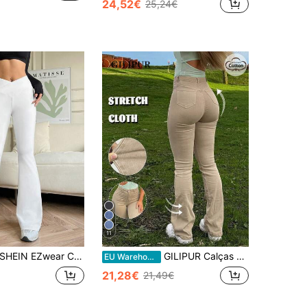
24,52€
25,24€
11
SHEIN EZwear Calças Flare De Cintura V Com Sobreposição
GILIPUR Calças de ganga Y2K estilo sino, cintura alta, corte slim, elegantes e casuais para mulher, calças de ganga elásticas, cor cáqui, estilo street para outono
EU Warehouse
21,28€
21,49€