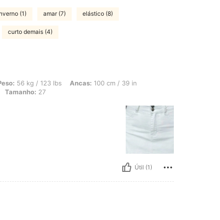
nverno (1)
amar (7)
elástico (8)
curto demais (4)
 123 lbs, Ancas: 100 cm / 39 in, Cintura: 70 cm / 28 in, Busto: 90 cm / 35 in, Co
Peso:
56 kg / 123 lbs
Ancas:
100 cm / 39 in
Tamanho:
27
Útil (1)