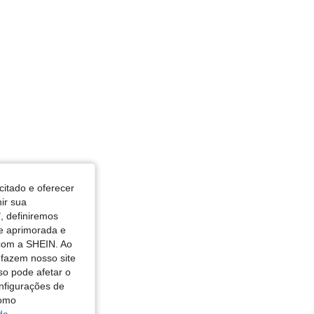
: Rosa, Tamanho: 26
citado e oferecer
nir sua
, definiremos
de aprimorada e
 com a SHEIN. Ao
 fazem nosso site
so pode afetar o
nfigurações de
como