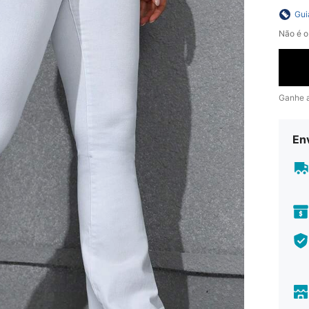
Gui
Não é o
Ganhe 
En