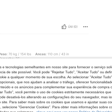
Útil (0)
 154 lbs, Ancas: 110 cm / 43 in, Cintura: 78 cm / 31 in, Busto: 97 cm / 38 in, Cor
Peso:
70 kg / 154 lbs
Ancas:
110 cm / 43 in
Tamanho:
26
s e tecnologias semelhantes em nosso site para fornecer o serviço soli
cia de site possível. Você pode "Rejeitar Tudo", "Aceitar Tudo" ou defi
ookie a qualquer momento de sua escolha. Ao selecionar "Aceitar Tudo"
opcionais, que nos ajudam a analisar o tráfego, oferecer funcionalida
Útil (0)
onteúdo e os anúncios para complementar sua experiência de compra
tar Tudo", você permite o uso de cookies estritamente necessários que
pode desativá-los alterando as configurações do seu navegador, mas is
liações
 site. Para saber mais sobre os cookies que usamos e ajustar suas co
s, selecione "Gerenciar Cookies". Para obter mais informações sobre 