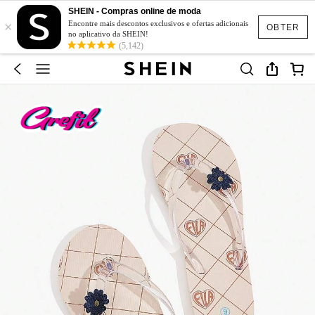
SHEIN - Compras online de moda
×
Encontre mais descontos exclusivos e ofertas adicionais
OBTER
no aplicativo da SHEIN!
(5,142)