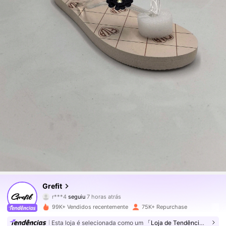
27K Seguidores
4,87
Grefit
r***4
seguiu
7 horas atrás
K***a
está a navegar
99K+ Vendidos recentemente
75K+ Repurchase
27K Seguidores
4,87
Esta loja é selecionada como um
「Loja de Tendências」