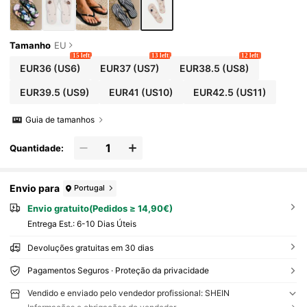
Tamanho
EU
15 left
13 left
12 left
EUR36
(US6)
EUR37
(US7)
EUR38.5
(US8)
EUR39.5
(US9)
EUR41
(US10)
EUR42.5
(US11)
Guia de tamanhos
Quantidade:
Envio para
Portugal
Envio gratuito(Pedidos ≥ 14,90€)
Entrega Est.:
6-10 Dias Úteis
Devoluções gratuitas em 30 dias
Pagamentos Seguros · Proteção da privacidade
Vendido e enviado pelo vendedor profissional: SHEIN