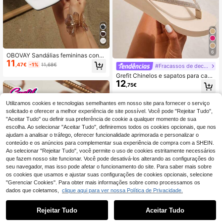
6
OBOVAY Sandálias femininas confo
11
rtáveis de dedo com salto grosso e
,47€
-1%
11,68€
#Fracassos de declaração
biqueira quadrada, sandálias branc
Grefit Chinelos e sapatos para casa
as de salto alto, sandálias de salto a
12
adequados para uso diário Sapatos
lto respiráveis com biqueira aberta,
,75€
de férias de verão Outono Ano Nov
versáteis e minimalistas, novas par
o Feriado
a o verão, com laço e salto fino
Utilizamos cookies e tecnologias semelhantes em nosso site para fornecer o serviço
solicitado e oferecer a melhor experiência de site possível. Você pode "Rejeitar Tudo",
"Aceitar Tudo" ou definir sua preferência de cookie a qualquer momento de sua
escolha. Ao selecionar "Aceitar Tudo", definiremos todos os cookies opcionais, que nos
ajudam a analisar o tráfego, oferecer funcionalidade aprimorada e personalizar o
conteúdo e os anúncios para complementar sua experiência de compra com a SHEIN.
Ao selecionar "Rejeitar Tudo", você permite o uso de cookies estritamente necessários
que fazem nosso site funcionar. Você pode desativá-los alterando as configurações do
seu navegador, mas isso pode afetar o funcionamento do site. Para saber mais sobre
os cookies que usamos e ajustar suas configurações de cookies opcionais, selecione
"Gerenciar Cookies". Para obter mais informações sobre como processamos os
dados que coletamos,
clique aqui para ver nossa Política de Privacidade.
Rejeitar Tudo
Aceitar Tudo