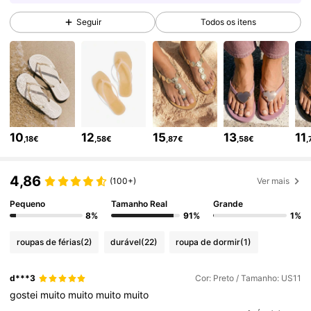
27K Seguidores
4,87
Seguir
Todos os itens
27K Seguidores
4,87
27K Seguidores
4,87
10
12
15
13
11
,18€
,58€
,87€
,58€
,
27K Seguidores
4,87
4,86
(100+)
Ver mais
Pequeno
Tamanho Real
Grande
27K Seguidores
4,87
8%
91%
1%
roupas de férias
(2)
durável
(22)
roupa de dormir
(1)
27K Seguidores
4,87
d***3
Cor: Preto / Tamanho: US11
gostei
muito
muito
muito
muito
27K Seguidores
4,87