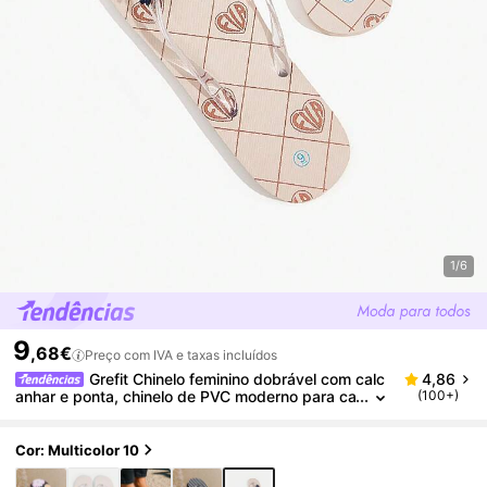
1/6
9
,68€
Preço com IVA e taxas incluídos
Grefit Chinelo feminino dobrável com calc
4,86
anhar e ponta, chinelo de PVC moderno para ca
(100+)
sa, ideal para férias de verão, volta às aulas, fa
culdade, primavera, feriados de primavera, Páscoa
e para um estilo casual de praia.
Cor: Multicolor 10