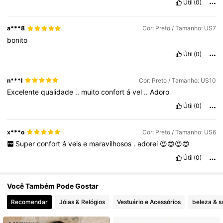
Útil
(0)
27K Seguidores
4,87
a***8
Cor: Preto / Tamanho: US7
bonito
Útil
(0)
27K Seguidores
4,87
n***l
Cor: Preto / Tamanho: US10
Excelente
qualidade
..
muito
confort
á
vel
..
Adoro
Útil
(0)
x***o
Cor: Preto / Tamanho: US6
Super
confort
á
veis
e
maravilhosos
.
adorei
😍😍😍😍
Útil
(0)
Você Também Pode Gostar
Recomendar
Jóias & Relógios
Vestuário e Acessórios
beleza & 