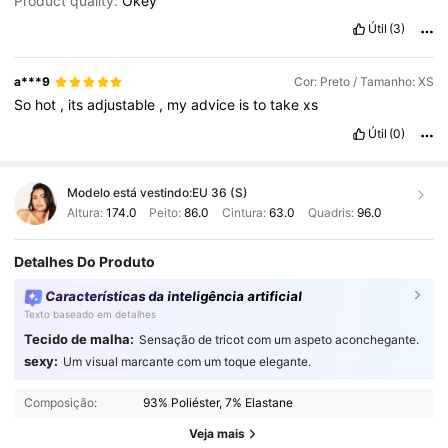
Product quality:
Okey
Útil
(3)
a***9
Cor: Preto / Tamanho: XS
So
hot
,
its
adjustable
,
my
advice
is
to
take
xs
Útil
(0)
Modelo está vestindo:
EU 36 (S)
Altura:
174.0
Peito:
86.0
Cintura:
63.0
Quadris:
96.0
Detalhes Do Produto
Características da inteligência artificial
Texto baseado em detalhes
Tecido de malha:
Sensação de tricot com um aspeto aconchegante.
sexy:
Um visual marcante com um toque elegante.
Composição:
93% Poliéster, 7% Elastane
Veja mais