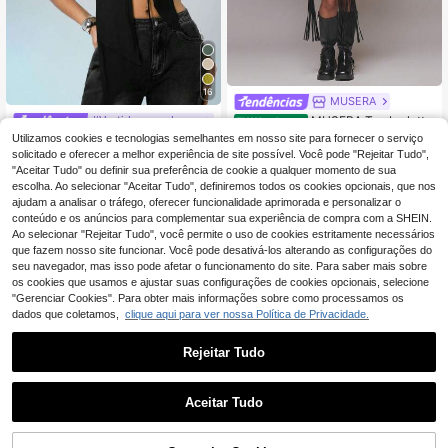
16
MUSERA
MUSERA Top bralette
#Vestido com decote halter
EU Warehouse
10
triangular em pele sintética com det
Utilizamos cookies e tecnologias semelhantes em nosso site para fornecer o serviço
Denimoi Top frente ún
,99€
-4%
11,49€
EU Warehouse
alhe de ilhós, franjas maxi extremas
9
ica sexy com decote halter e costas
solicitado e oferecer a melhor experiência de site possível. Você pode "Rejeitar Tudo",
,40€
e amarração nas costas, estilo vinta
abertas, em tule, ideal para primave
"Aceitar Tudo" ou definir sua preferência de cookie a qualquer momento de sua
ge para verão, festival, festa de noit
ra e verão. Perfeito para férias, verã
escolha. Ao selecionar "Aceitar Tudo", definiremos todos os cookies opcionais, que nos
e e férias, cool girl
o e baladas. Um top sensual e estilo
ajudam a analisar o tráfego, oferecer funcionalidade aprimorada e personalizar o
so.
conteúdo e os anúncios para complementar sua experiência de compra com a SHEIN.
Ao selecionar "Rejeitar Tudo", você permite o uso de cookies estritamente necessários
que fazem nosso site funcionar. Você pode desativá-los alterando as configurações do
seu navegador, mas isso pode afetar o funcionamento do site. Para saber mais sobre
os cookies que usamos e ajustar suas configurações de cookies opcionais, selecione
"Gerenciar Cookies". Para obter mais informações sobre como processamos os
dados que coletamos,
clique aqui para ver nossa Política de Privacidade.
Rejeitar Tudo
Aceitar Tudo
14