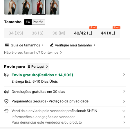
Tamanho
:
EU
Padrão
5 left
5 left
34
(XS)
36
(S)
38
(M)
40/42
(L)
44
(XL)
Guia de tamanhos
Verifique meu tamanho
Não é o seu tamanho? Conte-nos
Envio para
Portugal
Envio gratuito(Pedidos ≥ 14,90€)
Entrega Est.:
6-10 Dias Úteis
Devoluções gratuitas em 30 dias
Pagamentos Seguros · Proteção da privacidade
Vendido e enviado pelo vendedor profissional: SHEIN
Informações e obrigações do vendedor
Para denunciar este vendedor e/ou produto