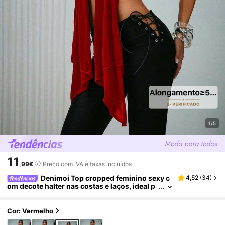
1/5
11
,99€
Preço com IVA e taxas incluídos
Denimoi Top cropped feminino sexy c
4,52
(
34
)
om decote halter nas costas e laços, ideal p
ara festivais de música e bares.
Cor: Vermelho