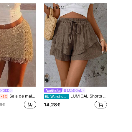
DNGED
LUMIGAL
Saia de malha com franjas, nova, sexy, de camada dupla com calções, estética de outono
LUMIGAL Shorts femininos casuais de verão com cordão na cintura e camada dupla
-1%
EU Warehouse
14,28€
99€