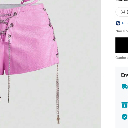
34 
Gui
Não é o
Ganhe 
En