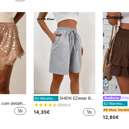
29
SHEIN EZwear Bermudas Sólido Nó na cintura Bolso Inclinado
Br
EU Warehouse
AiiRZ Shorts curtos com detalhes em renda e lantejoulas, cintura ajustável com cordão e barra ondulada, perfeitos para festas e festivais no verão.
B
EU Warehouse
(1000+)
#8 Mais Vendi
14,35€
12,80€