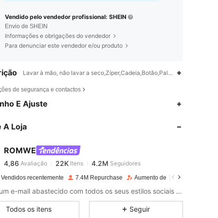
Vendido pelo vendedor profissional: SHEIN
Envio de SHEIN
Informações e obrigações do vendedor
Para denunciar este vendedor e/ou produto
ição
Lavar à mão, não lavar a seco,Zíper,Cadeia,Botão,Palco e Concerto
ções de segurança e contactos
4,86
22K
4.2M
nho E Ajuste
 A Loja
4,86
22K
4.2M
ROMWE
4,86
22K
4.2M
Avaliação
Itens
Seguidores
i***4
pago
1 dia atrás
 Vendidos recentemente
7.4M Repurchase
Aumento de seguidores 14%
4,86
22K
4.2M
Como um e-mall abastecido com todos os seus estilos sociais favoritos (finalmente). Coloque sua estética no cadeado com o vestuário e a decoração ROMWE que você viu - e amou - online, além de todas as peças pop escuras que você nunca soube que precisava.
Todos os itens
Seguir
4,86
22K
4.2M