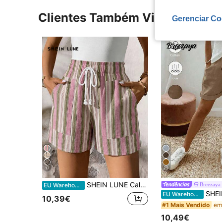
Clientes Também Visitaram
Gerenciar Co
17
29
SHEIN LUNE Calções femininos com estampa colorida às riscas, cintura elástica e bolsos, estilo casual de verão
Breezaya
EU Warehouse
SHEIN Holidaya Shorts femininos de linho, modelo casual de verão, com cordão na cintura e barra dobrada. Confeccionados em tecido texturiza
EU Warehouse
10,39€
#1 Mais Vendido
10,49€