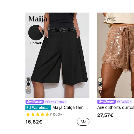
9
4
#Capris Retro
AiiRZ
Maija Calça feminina casual de pernas largas e soltas, cor sólida, ideal para o verão, deslocamentos urbanos, ocasiões formais, trabalho e para professoras.
EU Warehouse
27,57€
(1000+)
16,82€