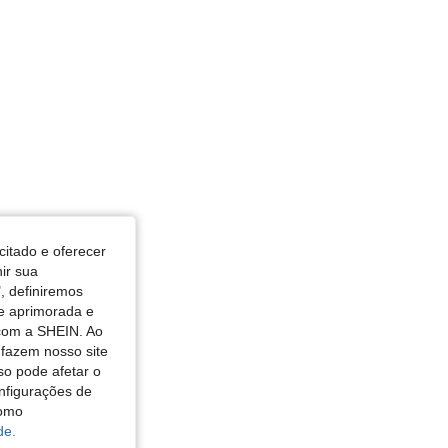
citado e oferecer
nir sua
, definiremos
de aprimorada e
 com a SHEIN. Ao
 fazem nosso site
so pode afetar o
nfigurações de
como
de.