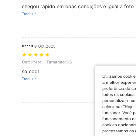
chegou rápido em boas condições e igual a fot
Traduzir
6***9
9 Oct,2025
Cor: Preto, Tamanho: XS
Cor:
Preto
Tamanho:
XS
so cool
Utilizamos cookie
Traduzir
a melhor experiên
preferência de c
todos os cookies 
personalizar o c
selecionar "Rejei
Ver Mais Ava
funcionar. Você 
funcionamento do
cookies opcionai
processamos os 