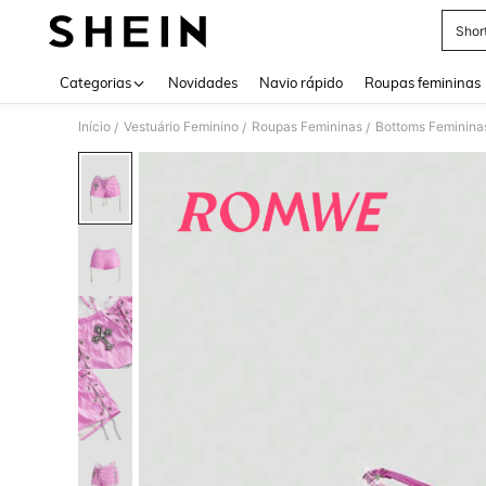
Shor
Use up 
Categorias
Novidades
Navio rápido
Roupas femininas
Início
Vestuário Feminino
Roupas Femininas
Bottoms Feminina
/
/
/