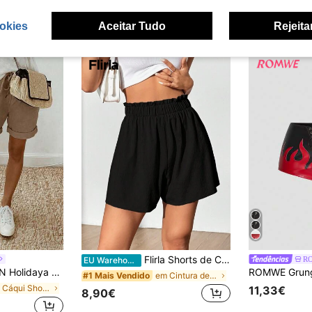
okies
Aceitar Tudo
Rejeita
Flirla Shorts de Cintura com Babados, Cor Sólida, Casual e Solto para o Verão
R
EU Warehouse
do de linho, possuem cintura elástica com cordão e detalhes de barra dobrada, oferecendo um visual descontraído e elegante. Ideais para o dia a dia, férias ou ocasiões casuais. Uma peça versátil na categoria de shorts casuais com cordão, calças elegantes na cor cáqui e calças folgadas que afinam a silhueta.
em Cintura de saco de papel Shorts Femininos
#1 Mais Vendido
em Cáqui Shorts Femininos
11,33€
8,90€