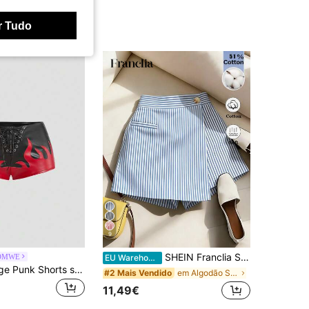
r Tudo
9
SHEIN Franclia Saia-calça listrada com bainha assimétrica para uso casual feminino, ideal para o verão.
OMWE
EU Warehouse
ROMWE Grunge Punk Shorts skinny de PU com cintura ultrabaixa, estilo punk colorblock, bordado de chamas, para festivais de música de verão.
em Algodão Shorts Femininos
#2 Mais Vendido
11,49€