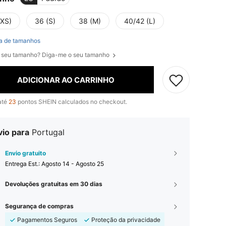
(XS)
36 (S)
38 (M)
40/42 (L)
a de tamanhos
 seu tamanho? Diga-me o seu tamanho
ADICIONAR AO CARRINHO
até
23
pontos SHEIN calculados no checkout.
vio para
Portugal
Envio gratuito
Entrega Est.:
Agosto 14 - Agosto 25
Devoluções gratuitas em 30 dias
Segurança de compras
Pagamentos Seguros
Proteção da privacidade