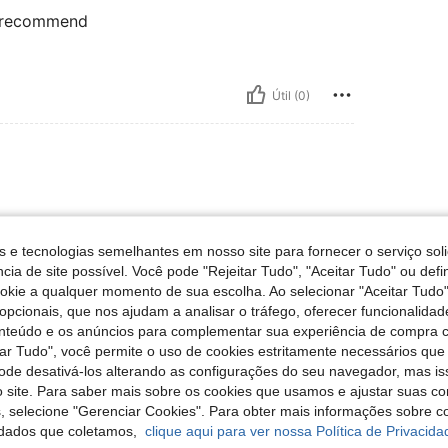
o recommend
Útil (0)
s e tecnologias semelhantes em nosso site para fornecer o serviço soli
cia de site possível. Você pode "Rejeitar Tudo", "Aceitar Tudo" ou defi
ookie a qualquer momento de sua escolha. Ao selecionar "Aceitar Tudo"
Útil (4)
opcionais, que nos ajudam a analisar o tráfego, oferecer funcionalida
onteúdo e os anúncios para complementar sua experiência de compra
tar Tudo", você permite o uso de cookies estritamente necessários que
liações
pode desativá-los alterando as configurações do seu navegador, mas is
 site. Para saber mais sobre os cookies que usamos e ajustar suas co
s, selecione "Gerenciar Cookies". Para obter mais informações sobre 
dados que coletamos,
clique aqui para ver nossa Política de Privacida