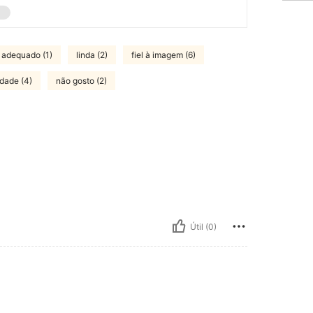
adequado (1)
linda (2)
fiel à imagem (6)
dade (4)
não gosto (2)
Útil (0)