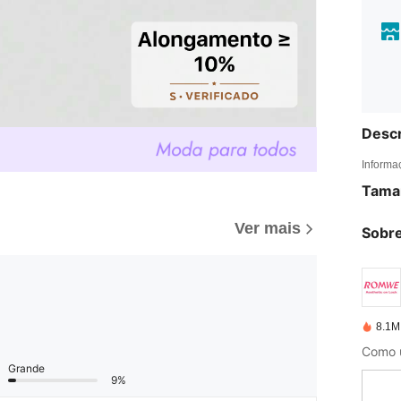
Descr
Informa
Tama
Ver mais
Sobre
8.1M
Grande
9%