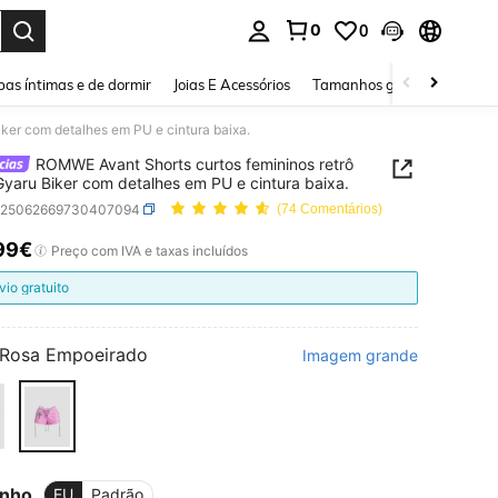
0
0
ar. Press Enter to select.
as íntimas e de dormir
Joias E Acessórios
Tamanhos grandes
Sapa
iker com detalhes em PU e cintura baixa.
ROMWE Avant Shorts curtos femininos retrô
 Gyaru Biker com detalhes em PU e cintura baixa.
z25062669730407094
(74 Comentários)
99€
ICE AND AVAILABILITY
Preço com IVA e taxas incluídos
vio gratuito
Rosa Empoeirado
Imagem grande
nho
EU
Padrão