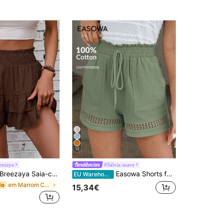
12
eezaya
#Sálvia suave
reezaya Saia-calça feminina de cor sólida com amarração na cintura e babados na barra, ideal para férias.
Easowa Shorts femininos curtos cáqui de algodão patchwork com cintura elástica, primavera/verão
EU Warehouse
em Marrom Cuecas Femininas
do
15,34€