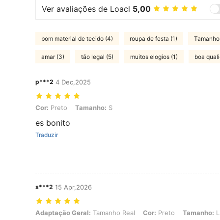
Ver avaliações de Loacl
5,00
bom material de tecido (4)
roupa de festa (1)
Tamanho 
amar (3)
tão legal (5)
muitos elogios (1)
boa quali
p***2
4 Dec,2025
Cor: Preto, Tamanho: S
Cor:
Preto
Tamanho:
S
es bonito
Traduzir
s***2
15 Apr,2026
Adaptação Geral: Tamanho Real, Cor: Preto, Tamanho: L
Adaptação Geral:
Tamanho Real
Cor:
Preto
Tamanho:
L