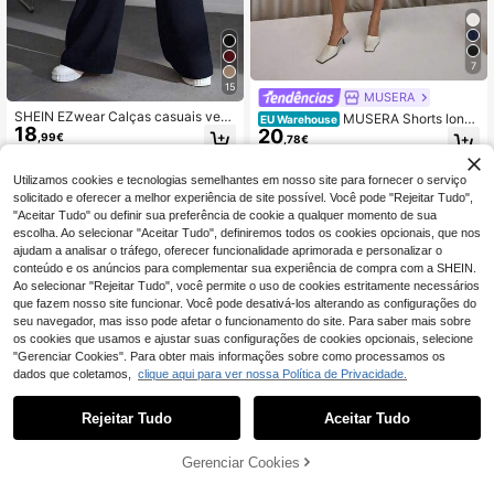
7
15
MUSERA
SHEIN EZwear Calças casuais vers
MUSERA Shorts longo
EU Warehouse
18
áteis de cintura alta e perna larga e
20
s de corte reto com pregas, elegant
,99€
,78€
m 100% algodão azul-marinho, ade
es e sensuais, perfeitos para uma n
quadas para uso no campus, roupa
oite de festa ou para o dia a dia na
casual combinável, festas e festivai
primavera, verão e outras ocasiões
Utilizamos cookies e tecnologias semelhantes em nosso site para fornecer o serviço
s de música, época de formatura, re
casuais.
solicitado e oferecer a melhor experiência de site possível. Você pode "Rejeitar Tudo",
gresso às aulas, época de férias e e
"Aceitar Tudo" ou definir sua preferência de cookie a qualquer momento de sua
scritório urbano
escolha. Ao selecionar "Aceitar Tudo", definiremos todos os cookies opcionais, que nos
ajudam a analisar o tráfego, oferecer funcionalidade aprimorada e personalizar o
Mostrar artigos semelhantes em stock
Veja tudo
conteúdo e os anúncios para complementar sua experiência de compra com a SHEIN.
Ao selecionar "Rejeitar Tudo", você permite o uso de cookies estritamente necessários
que fazem nosso site funcionar. Você pode desativá-los alterando as configurações do
seu navegador, mas isso pode afetar o funcionamento do site. Para saber mais sobre
os cookies que usamos e ajustar suas configurações de cookies opcionais, selecione
"Gerenciar Cookies". Para obter mais informações sobre como processamos os
dados que coletamos,
clique aqui para ver nossa Política de Privacidade.
Rejeitar Tudo
Aceitar Tudo
Desculpe, este produto está esgotado.
Gerenciar Cookies
ESGOTADO
30