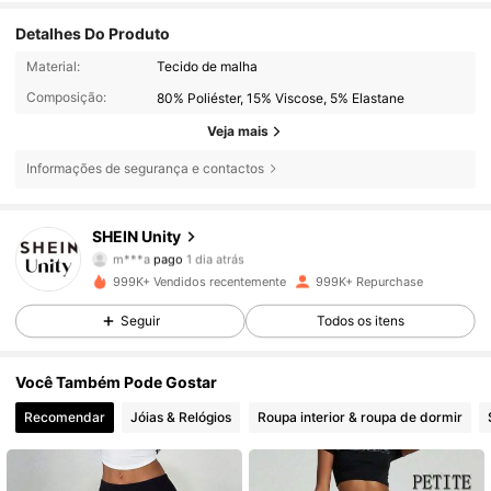
Detalhes Do Produto
Material:
Tecido de malha
Composição:
80% Poliéster, 15% Viscose, 5% Elastane
Veja mais
Informações de segurança e contactos
SHEIN Unity
546K Seguidores
4,81
m***a
pago
1 dia atrás
2***j
seguiu
1 horas atrás
999K+ Vendidos recentemente
999K+ Repurchase
546K Seguidores
4,81
Seguir
Todos os itens
Você Também Pode Gostar
546K Seguidores
4,81
Recomendar
Jóias & Relógios
Roupa interior & roupa de dormir
546K Seguidores
4,81