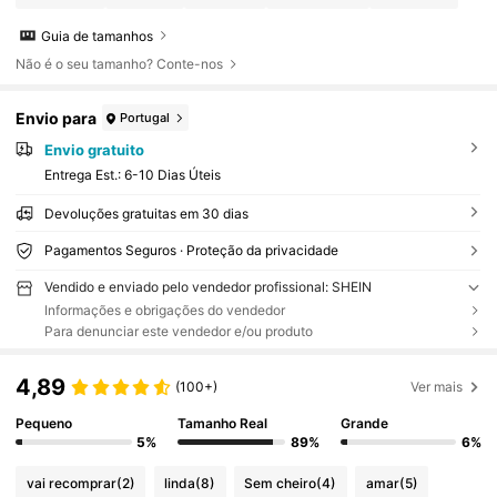
Guia de tamanhos
Não é o seu tamanho? Conte-nos
Envio para
Portugal
Envio gratuito
Entrega Est.:
6-10 Dias Úteis
Devoluções gratuitas em 30 dias
Pagamentos Seguros · Proteção da privacidade
Vendido e enviado pelo vendedor profissional: SHEIN
Informações e obrigações do vendedor
Para denunciar este vendedor e/ou produto
4,89
(100+)
Ver mais
Pequeno
Tamanho Real
Grande
5%
89%
6%
vai recomprar
(2)
linda
(8)
Sem cheiro
(4)
amar
(5)