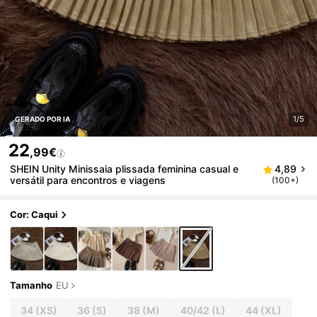
1/5
GERADO POR IA
22
,99€
SHEIN Unity Minissaia plissada feminina casual e
4,89
versátil para encontros e viagens
(100+)
Cor: Caqui
Tamanho
EU
34
(XS)
36
(S)
38
(M)
40/42
(L)
44
(XL)