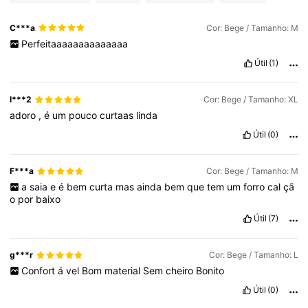
C***a
Cor: Bege / Tamanho: M
Perfeitaaaaaaaaaaaaaa
Útil
(1)
l***2
Cor: Bege / Tamanho: XL
adoro
,
é
um
pouco
curtaas
linda
Útil
(0)
F***a
Cor: Bege / Tamanho: M
a
saia
e
é
bem
curta
mas
ainda
bem
que
tem
um
forro
cal
çã
o
por
baixo
Útil
(7)
g***r
Cor: Bege / Tamanho: L
Confort
á
vel
Bom
material
Sem
cheiro
Bonito
Útil
(0)