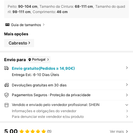
Peito
:
90-104 cm
Tamanho da Cintura
:
68-111 cm
Tamanho do quad
ril
:
98-111 cm
Comprimento
:
46 cm
Guia de tamanhos
Mais opções
Cabresto
Envio para
Portugal
Envio gratuito(Pedidos ≥ 14,90€)
Entrega Est.:
6-10 Dias Úteis
Devoluções gratuitas em 30 dias
Pagamentos Seguros · Proteção da privacidade
Vendido e enviado pelo vendedor profissional: SHEIN
Informações e obrigações do vendedor
Para denunciar este vendedor e/ou produto
5,00
(1)
Ver mais