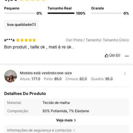
Pequeno
Tamanho Real
Grande
0%
100%
0%
boa qualidade
(1)
o***a
Cor: Preto / Tamanho: Tamanho Único
Bon
produit
,
taille
ok
,
mati
è
re
ok
.
Útil
(0)
Modelo está vestindo:
one-size
Altura:
177.0
Peito:
85.0
Cintura:
62.0
Quadris:
95.0
Detalhes Do Produto
Material:
Tecido de malha
Composição:
93% Poliamida, 7% Elastane
Veja mais
Informações de segurança e contactos