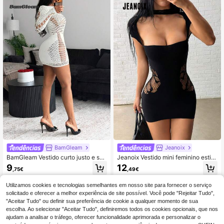
BamGleam
Jeanoix
BamGleam Vestido curto justo e sex
Jeanoix Vestido mini feminino estilo
y de cor sólida com detalhes vazad
sexy hot girl em renda jacquard pret
9
12
,75€
,49€
os
a de manga curta
Utilizamos cookies e tecnologias semelhantes em nosso site para fornecer o serviço
solicitado e oferecer a melhor experiência de site possível. Você pode "Rejeitar Tudo",
"Aceitar Tudo" ou definir sua preferência de cookie a qualquer momento de sua
escolha. Ao selecionar "Aceitar Tudo", definiremos todos os cookies opcionais, que nos
ajudam a analisar o tráfego, oferecer funcionalidade aprimorada e personalizar o