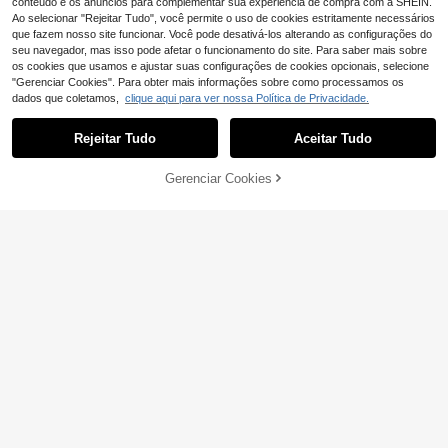
conteúdo e os anúncios para complementar sua experiência de compra com a SHEIN.
Ao selecionar "Rejeitar Tudo", você permite o uso de cookies estritamente necessários
que fazem nosso site funcionar. Você pode desativá-los alterando as configurações do
seu navegador, mas isso pode afetar o funcionamento do site. Para saber mais sobre
os cookies que usamos e ajustar suas configurações de cookies opcionais, selecione
"Gerenciar Cookies". Para obter mais informações sobre como processamos os
dados que coletamos,
clique aqui para ver nossa Política de Privacidade.
Rejeitar Tudo
Aceitar Tudo
Desculpe, este produto está esgotado.
Gerenciar Cookies
SEMELHANTE
12
27
Travachic
#Tamanhos grandes
Travachic Vestido cur
SHEIN PariChic Vestid
EU Warehouse
EU Warehouse
to sem mangas com estampa floral
o De Manga Morcego De Gola Red
#4 Mais Vendido
em Plantas Mini Vestidos Femininos
12
,86€
para mulheres, ideal para férias de
onda De Cor Sólida Para Mulher
10
primavera/verão.
,49€