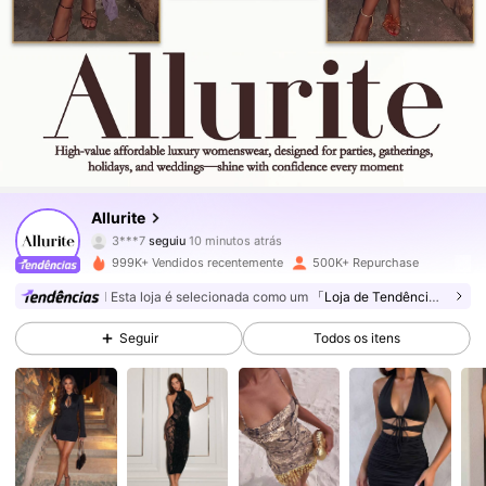
139K Seguidores
4,85
Allurite
3***7
seguiu
10 minutos atrás
l***4
está a navegar
139K Seguidores
4,85
999K+ Vendidos recentemente
500K+ Repurchase
Esta loja é selecionada como um
「Loja de Tendências」
139K Seguidores
4,85
Seguir
Todos os itens
139K Seguidores
4,85
139K Seguidores
4,85