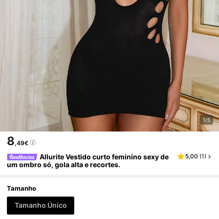
1/5
8
,49€
Allurite Vestido curto feminino sexy de
5,00
(
1
)
um ombro só, gola alta e recortes.
Tamanho
Tamanho Único