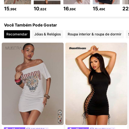
15
10
16
15
22
,99€
,62€
,69€
,49€
139K Seguidores
4,85
Você Também Pode Gostar
Recomendar
Jóias & Relógios
Roupa interior & roupa de dormir
139K Seguidores
4,85
139K Seguidores
4,85
139K Seguidores
4,85
139K Seguidores
4,85
139K Seguidores
4,85