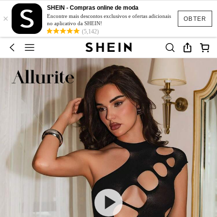
SHEIN - Compras online de moda
×
Encontre mais descontos exclusivos e ofertas adicionais
OBTER
no aplicativo da SHEIN!
(5,142)