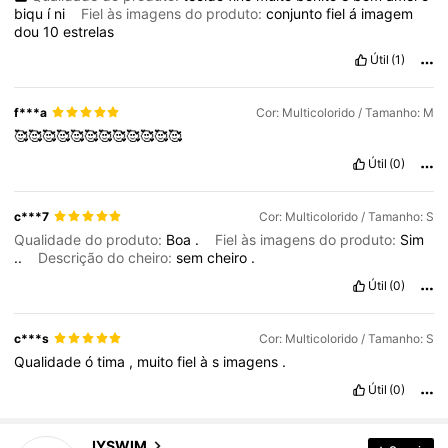
biqu
í
ni
Fiel às imagens do produto:
conjunto
fiel
á
imagem
dou
10
estrelas
Útil
(1)
f***a
Cor: Multicolorido / Tamanho: M
🥰🥰🥰🥰🥰🥰🥰🥰🥰🥰🥰🥰
Útil
(0)
c***7
Cor: Multicolorido / Tamanho: S
Qualidade do produto:
Boa
.
Fiel às imagens do produto:
Sim
..
Descrição do cheiro:
sem
cheiro
.
Útil
(0)
c***s
Cor: Multicolorido / Tamanho: S
Qualidade
ó
tima
,
muito
fiel
à
s
imagens
.
Útil
(0)
680 Seguidores
4,63
JYSWIM