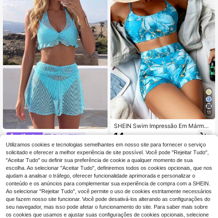
11
SHEIN Swim Impressão Em Mármor
e Shorts De Fato De Biquini
14
Swim SXY
,28€
Utilizamos cookies e tecnologias semelhantes em nosso site para fornecer o serviço
Swim SXY Conjunto de banho
NEW
de 4 peças para mulher, primavera/
solicitado e oferecer a melhor experiência de site possível. Você pode "Rejeitar Tudo",
20
,49€
verão/outono, casual elegante para
"Aceitar Tudo" ou definir sua preferência de cookie a qualquer momento de sua
praia, férias e águas termais, moda
escolha. Ao selecionar "Aceitar Tudo", definiremos todos os cookies opcionais, que nos
popular nova, decote halter, costas
ajudam a analisar o tráfego, oferecer funcionalidade aprimorada e personalizar o
nuas, com laço, malha de malha jac
conteúdo e os anúncios para complementar sua experiência de compra com a SHEIN.
quard texturada
Ao selecionar "Rejeitar Tudo", você permite o uso de cookies estritamente necessários
que fazem nosso site funcionar. Você pode desativá-los alterando as configurações do
seu navegador, mas isso pode afetar o funcionamento do site. Para saber mais sobre
os cookies que usamos e ajustar suas configurações de cookies opcionais, selecione