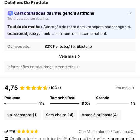
Detalhes Do Produto
Características da inteligência artificial
Texto baseado em detalhes
Tecido de malha:
Sensação de tricot com um aspeto aconchegante.
ocasional, sexy:
Look casual com um encanto natural.
Composição:
82% Poliéster,18% Elastane
Veja mais
Informações de segurança e contactos
4,75
(100+)
Ver mais
Pequeno
Tamanho Real
Grande
4%
95%
1%
vai recomprar
(1)
Sem cheiro
(14)
broca é brilhante
(4)
o***6
Cor: Multicolorido / Tamanho: XL
Qualidade do produto:
tecido
fino
muito
bonito
e
bom
amei
o