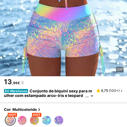
1/6
13
,99€
Conjunto de biquíni sexy para m
4,75
(
100+
)
EU Warehouse
ulher com estampado arco-íris e leopard
o, top franzido com alças finas e calções d
e banho, fato de banho perfeito para o verão,
nova chegada, para férias aleatórias e praia
Cor: Multicolorido