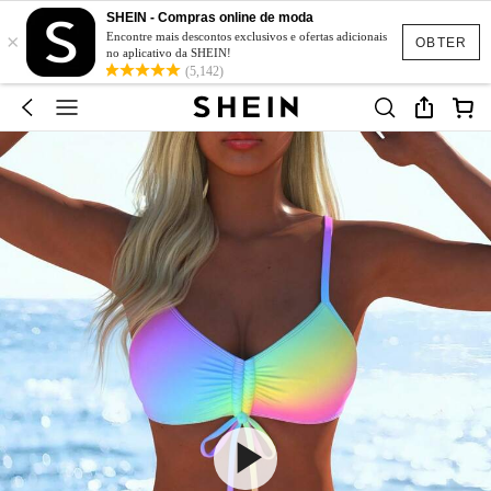
SHEIN - Compras online de moda
×
Encontre mais descontos exclusivos e ofertas adicionais
OBTER
no aplicativo da SHEIN!
(5,142)