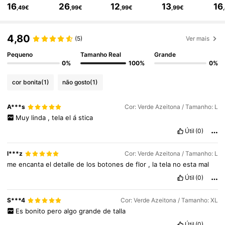
16
26
12
13
16
,49€
,99€
,99€
,99€
451K Seguidores
4,71
4,80
(5)
Ver mais
Pequeno
Tamanho Real
Grande
0%
100%
0%
451K Seguidores
4,71
cor bonita
(1)
não gosto
(1)
451K Seguidores
4,71
A***s
Cor: Verde Azeitona / Tamanho: L
Muy
linda
,
tela
el
á
stica
Útil
(0)
451K Seguidores
4,71
l***z
Cor: Verde Azeitona / Tamanho: L
me
encanta
el
detalle
de
los
botones
de
flor
,
la
tela
no
esta
mal
451K Seguidores
4,71
Útil
(0)
S***4
Cor: Verde Azeitona / Tamanho: XL
451K Seguidores
4,71
Es
bonito
pero
algo
grande
de
talla
Útil
(0)