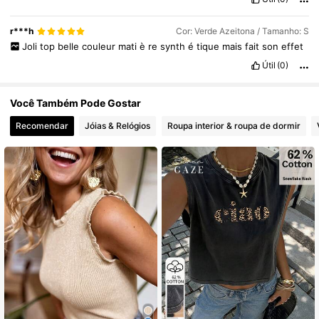
r***h
Cor: Verde Azeitona / Tamanho: S
Joli
top
belle
couleur
mati
è
re
synth
é
tique
mais
fait
son
effet
Útil
(0)
Você Também Pode Gostar
Recomendar
Jóias & Relógios
Roupa interior & roupa de dormir