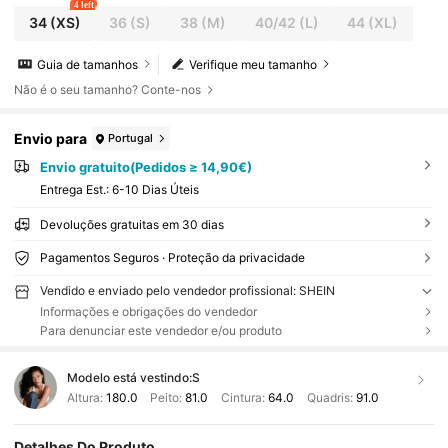
ta às aulas ou para compor looks femininos fofos
4 left
de primavera e outono.
34
(XS)
36
(S)
38
(M)
40/42
(L)
44
(XL)
Guia de tamanhos
Verifique meu tamanho
Não é o seu tamanho? Conte-nos
Envio para
Portugal
Envio gratuito(Pedidos ≥ 14,90€)
Entrega Est.:
6-10 Dias Úteis
Devoluções gratuitas em 30 dias
Pagamentos Seguros · Proteção da privacidade
Vendido e enviado pelo vendedor profissional: SHEIN
Informações e obrigações do vendedor
Para denunciar este vendedor e/ou produto
Modelo está vestindo:
S
Altura:
180.0
Peito:
81.0
Cintura:
64.0
Quadris:
91.0
Detalhes Do Produto