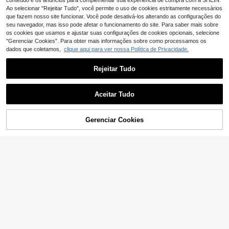
conteúdo e os anúncios para complementar sua experiência de compra com a SHEIN.
Ao selecionar "Rejeitar Tudo", você permite o uso de cookies estritamente necessários
que fazem nosso site funcionar. Você pode desativá-los alterando as configurações do
seu navegador, mas isso pode afetar o funcionamento do site. Para saber mais sobre
os cookies que usamos e ajustar suas configurações de cookies opcionais, selecione
"Gerenciar Cookies". Para obter mais informações sobre como processamos os
dados que coletamos,
clique aqui para ver nossa Política de Privacidade.
Rejeitar Tudo
Aceitar Tudo
Gerenciar Cookies
ADICIONAR AO CARRINHO
15
13
#Garota Limpa
Femesol
SHEIN PETITE Top de Alças Sem M
Femesol Regata feminina minimalist
angas com Decote Quadrado Branc
a de cor sólida, sem mangas e com
#1 Mais Vendido
em Cultivo Mulheres Tank Tops & Camis
#5 Mais Vendido
em Verão Regatas femininas
o para Mulher, Estilo Chique de Verã
gola redonda. Ideal para o dia a dia.
9
13
o para o Dia a Dia, Top Curto Básic
Regatas básicas em tons neutros. R
,87€
,85€
o Elegante, para Férias, Festival de
egatas femininas básicas em malha
Envio Rápido
Envio Rápido
Música, Rave, Concerto e Discotec
canelada.
a, para Mulheres Pequenas