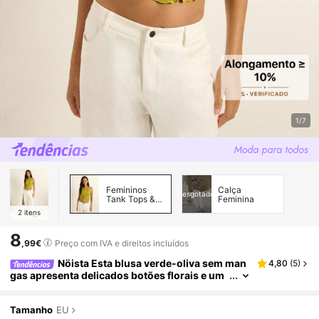
1/7
Femininos
Calça
esgotado
Tank Tops &
Feminina
Camis
2
itens
8
,99€
Preço com IVA e direitos incluídos
Nöista Esta blusa verde-oliva sem man
4,80
(
5
)
gas apresenta delicados botões florais e um
charmoso acabamento com barra assimétric
a - perfeita para um estilo cottagecore! Ideal para
usar em camadas com roupas de festa, para a vol
Tamanho
EU