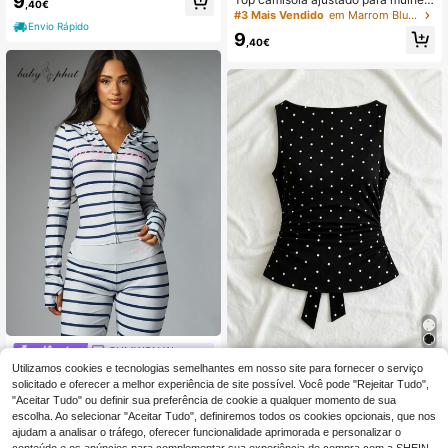
9
,40€
modelagem solta
em cetim macio, decote em V, bainh
#3 Mais Vendido
em Marrom Blusas versáteis para o dia a dia
a assimétrica com renda, design de
Envio Rápido
9
renda cílio semitransparente, casta
,40€
nho, casual, chique e elegante para
verão
SUMWON Women
Blusa feminina de moda com decot
Utilizamos cookies e tecnologias semelhantes em nosso site para fornecer o serviço
BABYPHAT Top curto com cap
NEW
e drapeado, laço, padrão de bolinha
uz e fecho de correr, riscas azul-ma
solicitado e oferecer a melhor experiência de site possível. Você pode "Rejeitar Tudo",
12
23
,37€
,95€
s e pregas, preta
rinho, mangas compridas ajustadas
"Aceitar Tudo" ou definir sua preferência de cookie a qualquer momento de sua
e detalhe de logótipo em escrita, pa
escolha. Ao selecionar "Aceitar Tudo", definiremos todos os cookies opcionais, que nos
ra uso casual diário
ajudam a analisar o tráfego, oferecer funcionalidade aprimorada e personalizar o