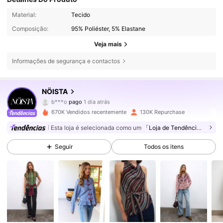
Material:
Tecido
Composição:
95% Poliéster, 5% Elastane
Veja mais
Informações de segurança e contactos
451K Seguidores
4,71
NÖISTA
b***o
pago
1 dia atrás
a***l
seguiu
5 minutos atrás
670K Vendidos recentemente
130K Repurchase
451K Seguidores
4,71
Esta loja é selecionada como um
「Loja de Tendências」
Seguir
Todos os itens
451K Seguidores
4,71
451K Seguidores
4,71
451K Seguidores
4,71